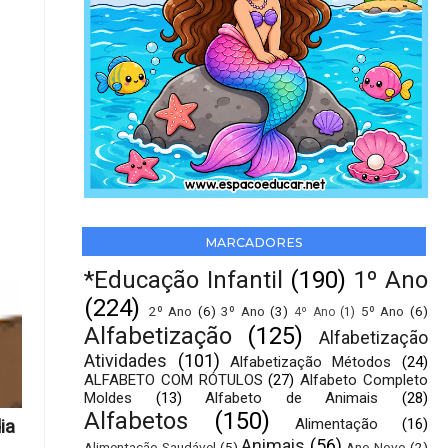
MARCADORES
*Educação Infantil
(190)
1º Ano
(224)
2º Ano
(6)
3º Ano
(3)
5º Ano
(6)
4º Ano
(1)
Alfabetização
(125)
Alfabetização
Atividades
(101)
Alfabetização Métodos
(24)
ALFABETO COM RÓTULOS
(27)
Alfabeto Completo
Moldes
(13)
Alfabeto de Animais
(28)
Alfabetos
(150)
Alimentação
(16)
ia
Animais
(56)
Alimentação Saudável
(5)
Ano Novo
(2)