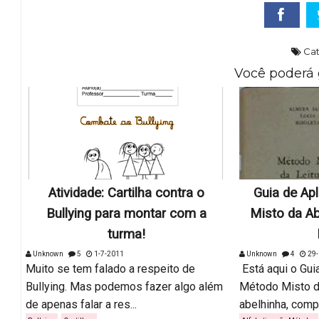
Cat
Você poderá 
Atividade: Cartilha contra o
Guia de Ap
Bullying para montar com a
Misto da Ab
turma!
Unknown
5
1-7-2011
Unknown
4
29-
Muito se tem falado a respeito de
Está aqui o Gui
Bullying. Mas podemos fazer algo além
Método Misto d
de apenas falar a res...
abelhinha, comple