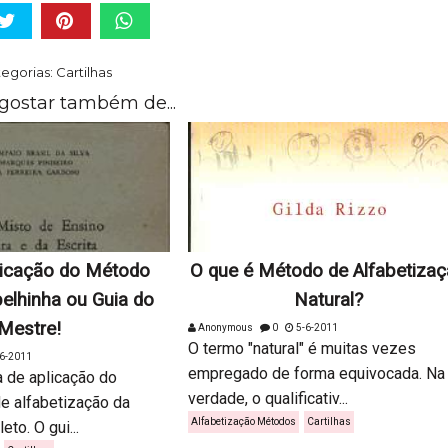
egorias:
Cartilhas
gostar também de...
licação do Método
O que é Método de Alfabetiza
elhinha ou Guia do
Natural?
Mestre!
Anonymous
0
5-6-2011
O termo "natural" é muitas vezes
6-2011
empregado de forma equivocada. Na
a de aplicação do
verdade, o qualificativ...
e alfabetização da
Alfabetização Métodos
Cartilhas
to. O gui...