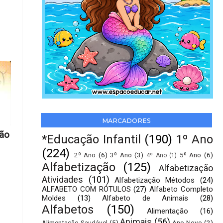
MARCADORES
ção
*Educação Infantil
(190)
1º Ano
(224)
2º Ano
(6)
3º Ano
(3)
5º Ano
(6)
4º Ano
(1)
Alfabetização
(125)
Alfabetização
Atividades
(101)
Alfabetização Métodos
(24)
ALFABETO COM RÓTULOS
(27)
Alfabeto Completo
Moldes
(13)
Alfabeto de Animais
(28)
Alfabetos
(150)
Alimentação
(16)
Animais
(56)
Alimentação Saudável
(5)
Ano Novo
(2)