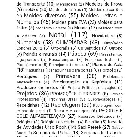
de Transporte
(10)
Modelos de Prova
Mensagens
(2)
(9)
moldes
(20)
Moldes de caixas
(5)
Moldes de cartões
Moldes diversos
(55)
Moldes Letras e
(5)
Números
(46)
Moldes para EVA
(23)
Moldes para
feltro
(8)
Murais
(17)
Monteiro Lobato
(3)
Músicas com
Natal
(117)
Novidades
(8)
Atividades
(3)
Numerais
(53)
OLIMPÍADAS
(43)
Olimpíadas
Londres 2012
(5)
Ortografia
(5)
Os Sentidos
(3)
Outono
Páscoa
(69)
Painéis e murais
(14)
(4)
Passatempo
Liga-pontos
(5)
Passatempos
(4)
Pequenos textos
(1)
Planos de Aula
Planejamento
(5)
Planejamento Anual
(3)
(18)
Plaquinhas para portas
(6)
Portfolio
(2)
Plaquinhas
(1)
Primavera
(30)
Português
(8)
Problemas
Proclamação da República
(11)
Matemáticos
(4)
Produção de textos
(8)
Projeto Político pedagógico
(1)
Projetos
(36)
PROMOÇÕES E BRINDES
(8)
Provas
Professores
(4)
Provinha Brasil
(3)
Quebra-cabeças
(1)
Reciclagem
(39)
Receitinhas
(12)
Reciclagem com
RECORTE E
Recorte e colagem
(6)
rolinho de papel
(1)
COLE ALFABETIZAÇÃO
(27)
Recursos Didáticos
(4)
Revista
Relógios
(3)
Relógios divertidos
(4)
Reunião
(5)
de Atividades Urso Pooh
(14)
Saci Pererê
(27)
Saúde
Semana da Pátria
(18)
Semana do Trânsito
Bucal
(1)