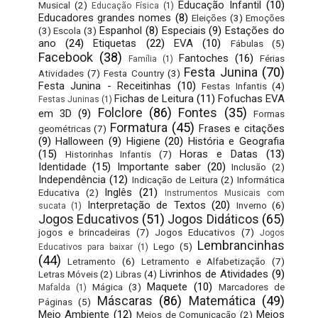
Educação Infantil
(10)
Musical
(2)
Educação Física
(1)
Educadores grandes nomes
(8)
Eleições
(3)
Emoções
Espanhol
(8)
Especiais
(9)
Estações do
(3)
Escola
(3)
ano
(24)
Etiquetas
(22)
EVA
(10)
Fábulas
(5)
Facebook
(38)
Fantoches
(16)
Férias
Família
(1)
Festa Junina
(70)
Atividades
(7)
Festa Country
(3)
Festa Junina - Receitinhas
(10)
Festas Infantis
(4)
Fichas de Leitura
(11)
Fofuchas EVA
Festas Juninas
(1)
Folclore
(86)
Fontes
(35)
em 3D
(9)
Formas
Formatura
(45)
Frases e citações
geométricas
(7)
(9)
Halloween
(9)
Higiene
(20)
História e Geografia
(15)
Horas e Datas
(13)
Historinhas Infantis
(7)
Identidade
(15)
Importante saber
(20)
Inclusão
(2)
Independência
(12)
Indicação de Leitura
(2)
Informática
Inglês
(21)
Educativa
(2)
Instrumentos Musicais com
Interpretação de Textos
(20)
Inverno
(6)
sucata
(1)
Jogos Educativos
(51)
Jogos Didáticos
(65)
jogos e brincadeiras
(7)
Jogos Educativos
(7)
Jogos
Lembrancinhas
Lego
(5)
Educativos para baixar
(1)
(44)
Letramento
(6)
Letramento e Alfabetização
(7)
Livrinhos de Atividades
(9)
Letras Móveis
(2)
Libras
(4)
Maquete
(10)
Mágica
(3)
Marcadores de
Mafalda
(1)
Máscaras
(86)
Matemática
(49)
Páginas
(5)
Meio Ambiente
(12)
Meios
Meios de Comunicação
(2)