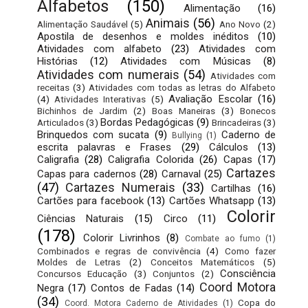
Alfabetos
(150)
Alimentação
(16)
Animais
(56)
Alimentação Saudável
(5)
Ano Novo
(2)
Apostila de desenhos e moldes inéditos
(10)
Atividades com alfabeto
(23)
Atividades com
Histórias
(12)
Atividades com Músicas
(8)
Atividades com numerais
(54)
Atividades com
receitas
(3)
Atividades com todas as letras do Alfabeto
Avaliação Escolar
(16)
(4)
Atividades Interativas
(5)
Bichinhos de Jardim
(2)
Boas Maneiras
(3)
Bonecos
Bordas Pedagógicas
(9)
Articulados
(3)
Brincadeiras
(3)
Brinquedos com sucata
(9)
Caderno de
Bullying
(1)
escrita palavras e Frases
(29)
Cálculos
(13)
Caligrafia
(28)
Caligrafia Colorida
(26)
Capas
(17)
Cartazes
Capas para cadernos
(28)
Carnaval
(25)
(47)
Cartazes Numerais
(33)
Cartilhas
(16)
Cartões para facebook
(13)
Cartões Whatsapp
(13)
Colorir
Ciências Naturais
(15)
Circo
(11)
(178)
Colorir Livrinhos
(8)
Combate ao fumo
(1)
Combinados e regras de convivência
(4)
Como fazer
Moldes de Letras
(2)
Conceitos Matemáticos
(5)
Consciência
Concursos Educação
(3)
Conjuntos
(2)
Coord Motora
Negra
(17)
Contos de Fadas
(14)
(34)
Copa do
Coord. Motora Caderno de Atividades
(1)