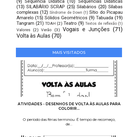
(9)
Sequência Didática
(10)
Sequências Didáticas
(13)
SILABÁRIO SCRAP
(25)
Silabários
(20)
Sílabas
complexas
(12)
Sítio do Picapau
Síndrome de Down
(1)
Amarelo
(15)
Sólidos Geométricos
(9)
Tabuada
(19)
Tangram
(21)
Teatro
(9)
TDAH
(2)
Textos de reflexão
(1)
Vogais e Junções
(71)
Valores
(2)
Verão
(3)
Volta às Aulas
(70)
MAIS VISITADOS
ATIVIDADES - DESENHOS DE VOLTA ÀS AULAS PARA
COLORIR...
O período das férias terminou. É tempo de recomeço,
de...