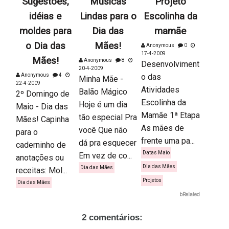
Sugestões,
Músicas
Projeto
idéias e
Lindas para o
Escolinha da
moldes para
Dia das
mamãe
o Dia das
Mães!
Anonymous
0
17-4-2009
Mães!
Anonymous
8
Desenvolviment
20-4-2009
Anonymous
4
o das
Minha Mãe -
22-4-2009
Atividades
Balão Mágico
2º Domingo de
Escolinha da
Hoje é um dia
Maio - Dia das
Mamãe 1ª Etapa
tão especial Pra
Mães! Capinha
As mães de
você Que não
para o
frente uma pa...
dá pra esquecer
caderninho de
Datas Maio
Em vez de co...
anotações ou
Dia das Mães
Dia das Mães
receitas: Mol...
Projetos
Dia das Mães
bRelated
2 comentários: