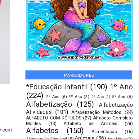
MARCADORES
*Educação Infantil
(190)
1º Ano
(224)
2º Ano
(6)
3º Ano
(3)
5º Ano
(6)
4º Ano
(1)
Alfabetização
(125)
Alfabetização
Atividades
(101)
Alfabetização Métodos
(24)
ALFABETO COM RÓTULOS
(27)
Alfabeto Completo
Moldes
(13)
Alfabeto de Animais
(28)
Alfabetos
(150)
le com
Alimentação
(16)
Animais
(56)
Alimentação Saudável
(5)
Ano Novo
(2)