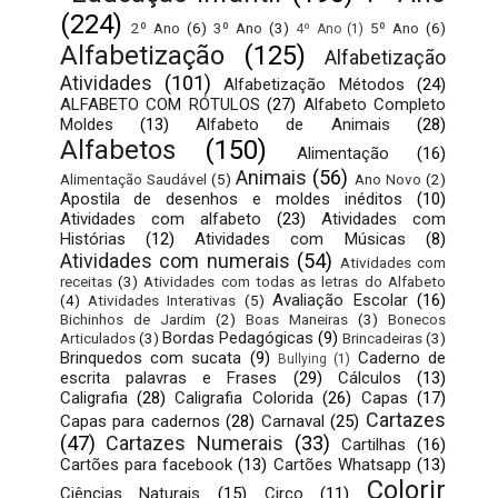
(224)
2º Ano
(6)
3º Ano
(3)
5º Ano
(6)
4º Ano
(1)
Alfabetização
(125)
Alfabetização
Atividades
(101)
Alfabetização Métodos
(24)
ALFABETO COM RÓTULOS
(27)
Alfabeto Completo
Moldes
(13)
Alfabeto de Animais
(28)
Alfabetos
(150)
Alimentação
(16)
Animais
(56)
Alimentação Saudável
(5)
Ano Novo
(2)
Apostila de desenhos e moldes inéditos
(10)
Atividades com alfabeto
(23)
Atividades com
Histórias
(12)
Atividades com Músicas
(8)
Atividades com numerais
(54)
Atividades com
receitas
(3)
Atividades com todas as letras do Alfabeto
Avaliação Escolar
(16)
(4)
Atividades Interativas
(5)
Bichinhos de Jardim
(2)
Boas Maneiras
(3)
Bonecos
Bordas Pedagógicas
(9)
Articulados
(3)
Brincadeiras
(3)
Brinquedos com sucata
(9)
Caderno de
Bullying
(1)
escrita palavras e Frases
(29)
Cálculos
(13)
Caligrafia
(28)
Caligrafia Colorida
(26)
Capas
(17)
Cartazes
Capas para cadernos
(28)
Carnaval
(25)
(47)
Cartazes Numerais
(33)
Cartilhas
(16)
Cartões para facebook
(13)
Cartões Whatsapp
(13)
Colorir
Ciências Naturais
(15)
Circo
(11)