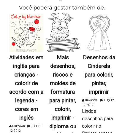
Você poderá gostar também de...
Atividades em
Mais
Desenhos da
inglês para
desenhos,
Cinderela
crianças -
riscos e
para colorir,
colorir de
moldes de
pintar,
acordo com a
formatura
imprimir
legenda -
para pintar,
Unknown
1
12-
12-2012
cores em
colorir,
Lindos
inglês
imprimir -
desenhos para
diploma ou
colorir no
Unknown
0
12-
12-2012