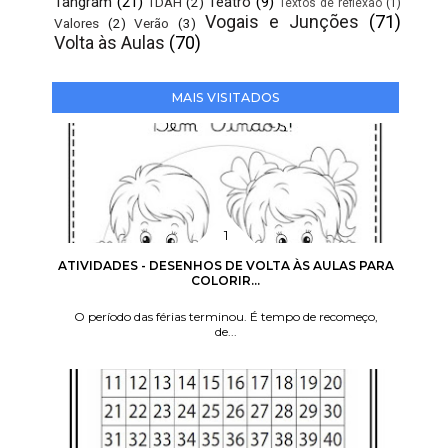
Tangram
(21)
Teatro
(9)
TDAH
(2)
Textos de reflexão
(1)
Vogais e Junções
(71)
Valores
(2)
Verão
(3)
Volta às Aulas
(70)
MAIS VISITADOS
ATIVIDADES - DESENHOS DE VOLTA ÀS AULAS PARA
COLORIR...
O período das férias terminou. É tempo de recomeço,
de...