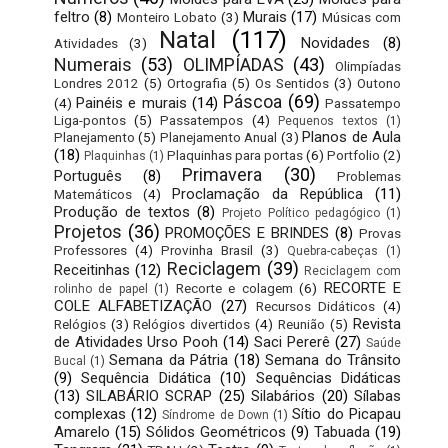
feltro
(8)
Murais
(17)
Monteiro Lobato
(3)
Músicas com
Natal
(117)
Novidades
(8)
Atividades
(3)
Numerais
(53)
OLIMPÍADAS
(43)
Olimpíadas
Londres 2012
(5)
Ortografia
(5)
Os Sentidos
(3)
Outono
Páscoa
(69)
Painéis e murais
(14)
(4)
Passatempo
Liga-pontos
(5)
Passatempos
(4)
Pequenos textos
(1)
Planos de Aula
Planejamento
(5)
Planejamento Anual
(3)
(18)
Plaquinhas para portas
(6)
Portfolio
(2)
Plaquinhas
(1)
Primavera
(30)
Português
(8)
Problemas
Proclamação da República
(11)
Matemáticos
(4)
Produção de textos
(8)
Projeto Político pedagógico
(1)
Projetos
(36)
PROMOÇÕES E BRINDES
(8)
Provas
Professores
(4)
Provinha Brasil
(3)
Quebra-cabeças
(1)
Reciclagem
(39)
Receitinhas
(12)
Reciclagem com
RECORTE E
Recorte e colagem
(6)
rolinho de papel
(1)
COLE ALFABETIZAÇÃO
(27)
Recursos Didáticos
(4)
Revista
Relógios
(3)
Relógios divertidos
(4)
Reunião
(5)
de Atividades Urso Pooh
(14)
Saci Pererê
(27)
Saúde
Semana da Pátria
(18)
Semana do Trânsito
Bucal
(1)
(9)
Sequência Didática
(10)
Sequências Didáticas
(13)
SILABÁRIO SCRAP
(25)
Silabários
(20)
Sílabas
complexas
(12)
Sítio do Picapau
Síndrome de Down
(1)
Amarelo
(15)
Sólidos Geométricos
(9)
Tabuada
(19)