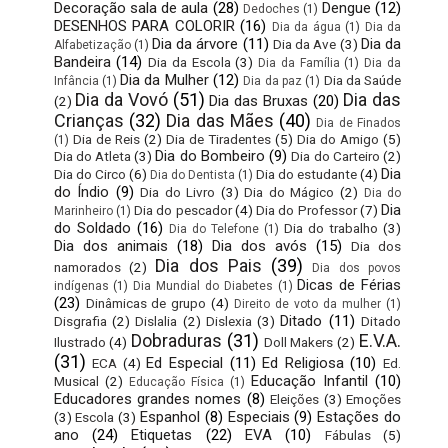
Decoração sala de aula
(28)
Dengue
(12)
Dedoches
(1)
DESENHOS PARA COLORIR
(16)
Dia da água
(1)
Dia da
Dia da árvore
(11)
Dia da
Dia da Ave
(3)
Alfabetização
(1)
Bandeira
(14)
Dia da Escola
(3)
Dia da Família
(1)
Dia da
Dia da Mulher
(12)
Dia da Saúde
Infância
(1)
Dia da paz
(1)
Dia da Vovó
(51)
Dia das
Dia das Bruxas
(20)
(2)
Crianças
(32)
Dia das Mães
(40)
Dia de Finados
Dia de Reis
(2)
Dia de Tiradentes
(5)
Dia do Amigo
(5)
(1)
Dia do Bombeiro
(9)
Dia do Atleta
(3)
Dia do Carteiro
(2)
Dia
Dia do Circo
(6)
Dia do estudante
(4)
Dia do Dentista
(1)
do Índio
(9)
Dia do Livro
(3)
Dia do Mágico
(2)
Dia do
Dia
Dia do pescador
(4)
Dia do Professor
(7)
Marinheiro
(1)
do Soldado
(16)
Dia do trabalho
(3)
Dia do Telefone
(1)
Dia dos animais
(18)
Dia dos avós
(15)
Dia dos
Dia dos Pais
(39)
namorados
(2)
Dia dos povos
Dicas de Férias
indígenas
(1)
Dia Mundial do Diabetes
(1)
(23)
Dinâmicas de grupo
(4)
Direito de voto da mulher
(1)
Ditado
(11)
Disgrafia
(2)
Dislalia
(2)
Dislexia
(3)
Ditado
Dobraduras
(31)
E.V.A.
Ilustrado
(4)
Doll Makers
(2)
(31)
Ed Especial
(11)
Ed Religiosa
(10)
ECA
(4)
Ed.
Educação Infantil
(10)
Musical
(2)
Educação Física
(1)
Educadores grandes nomes
(8)
Eleições
(3)
Emoções
Espanhol
(8)
Especiais
(9)
Estações do
(3)
Escola
(3)
ano
(24)
Etiquetas
(22)
EVA
(10)
Fábulas
(5)