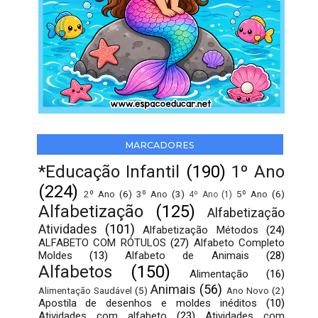
MARCADORES
*Educação Infantil
(190)
1º Ano
(224)
2º Ano
(6)
3º Ano
(3)
5º Ano
(6)
4º Ano
(1)
Alfabetização
(125)
Alfabetização
Atividades
(101)
Alfabetização Métodos
(24)
ALFABETO COM RÓTULOS
(27)
Alfabeto Completo
Moldes
(13)
Alfabeto de Animais
(28)
Alfabetos
(150)
Alimentação
(16)
Animais
(56)
Alimentação Saudável
(5)
Ano Novo
(2)
Apostila de desenhos e moldes inéditos
(10)
Atividades com alfabeto
(23)
Atividades com