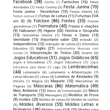
Facebook
(38)
Fantoches
(16)
Férias
Família
(1)
Festa Junina
(70)
Atividades
(7)
Festa Country
(3)
Festa Junina - Receitinhas
(10)
Festas Infantis
(4)
Fichas de Leitura
(11)
Fofuchas EVA
Festas Juninas
(1)
Folclore
(86)
Fontes
(35)
em 3D
(9)
Formas
Formatura
(45)
Frases e citações
geométricas
(7)
(9)
Halloween
(9)
Higiene
(20)
História e Geografia
(15)
Horas e Datas
(13)
Historinhas Infantis
(7)
Identidade
(15)
Importante saber
(20)
Inclusão
(2)
Independência
(12)
Indicação de Leitura
(2)
Informática
Inglês
(21)
Educativa
(2)
Instrumentos Musicais com
Interpretação de Textos
(20)
Inverno
(6)
sucata
(1)
Jogos Educativos
(51)
Jogos Didáticos
(65)
jogos e brincadeiras
(7)
Jogos Educativos
(7)
Jogos
Lembrancinhas
Lego
(5)
Educativos para baixar
(1)
(44)
Letramento
(6)
Letramento e Alfabetização
(7)
Livrinhos de Atividades
(9)
Letras Móveis
(2)
Libras
(4)
Maquete
(10)
Mágica
(3)
Marcadores de
Mafalda
(1)
Máscaras
(86)
Matemática
(49)
Páginas
(5)
Meio Ambiente
(12)
Meios
Meios de Comunicação
(2)
de Transporte
(10)
Modelos de Prova
Mensagens
(2)
(9)
moldes
(20)
Moldes de caixas
(5)
Moldes de cartões
Moldes diversos
(55)
Moldes Letras e
(5)
Números
(46)
Moldes para EVA
(23)
Moldes para