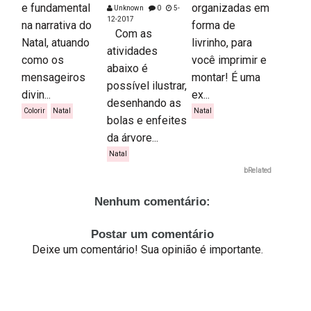
e fundamental
organizadas em
Unknown
0
5-
12-2017
na narrativa do
forma de
Com as
Natal, atuando
livrinho, para
atividades
como os
você imprimir e
abaixo é
mensageiros
montar! É uma
possível ilustrar,
divin...
ex...
desenhando as
Colorir
Natal
Natal
bolas e enfeites
da árvore...
Natal
bRelated
Nenhum comentário:
Postar um comentário
Deixe um comentário! Sua opinião é importante.