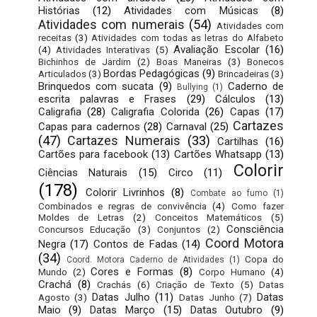
Histórias
(12)
Atividades com Músicas
(8)
Atividades com numerais
(54)
Atividades com
receitas
(3)
Atividades com todas as letras do Alfabeto
Avaliação Escolar
(16)
(4)
Atividades Interativas
(5)
Bichinhos de Jardim
(2)
Boas Maneiras
(3)
Bonecos
Bordas Pedagógicas
(9)
Articulados
(3)
Brincadeiras
(3)
Brinquedos com sucata
(9)
Caderno de
Bullying
(1)
escrita palavras e Frases
(29)
Cálculos
(13)
Caligrafia
(28)
Caligrafia Colorida
(26)
Capas
(17)
Cartazes
Capas para cadernos
(28)
Carnaval
(25)
(47)
Cartazes Numerais
(33)
Cartilhas
(16)
Cartões para facebook
(13)
Cartões Whatsapp
(13)
Colorir
Ciências Naturais
(15)
Circo
(11)
(178)
Colorir Livrinhos
(8)
Combate ao fumo
(1)
Combinados e regras de convivência
(4)
Como fazer
Moldes de Letras
(2)
Conceitos Matemáticos
(5)
Consciência
Concursos Educação
(3)
Conjuntos
(2)
Coord Motora
Negra
(17)
Contos de Fadas
(14)
(34)
Copa do
Coord. Motora Caderno de Atividades
(1)
Cores e Formas
(8)
Mundo
(2)
Corpo Humano
(4)
Crachá
(8)
Crachás
(6)
Criação de Texto
(5)
Datas
Datas Julho
(11)
Datas
Agosto
(3)
Datas Junho
(7)
Maio
(9)
Datas Março
(15)
Datas Outubro
(9)