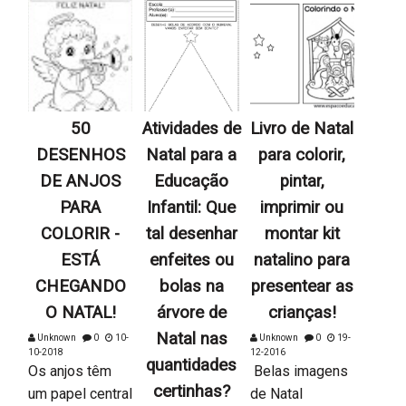
50
Atividades de
Livro de Natal
DESENHOS
Natal para a
para colorir,
DE ANJOS
Educação
pintar,
PARA
Infantil: Que
imprimir ou
COLORIR -
tal desenhar
montar kit
ESTÁ
enfeites ou
natalino para
CHEGANDO
bolas na
presentear as
O NATAL!
árvore de
crianças!
Natal nas
Unknown
0
10-
Unknown
0
19-
10-2018
12-2016
quantidades
Os anjos têm
Belas imagens
certinhas?
um papel central
de Natal