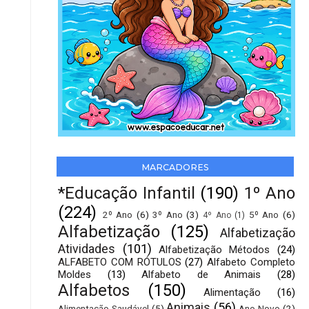
MARCADORES
*Educação Infantil
(190)
1º Ano
(224)
2º Ano
(6)
3º Ano
(3)
5º Ano
(6)
4º Ano
(1)
Alfabetização
(125)
Alfabetização
Atividades
(101)
Alfabetização Métodos
(24)
ALFABETO COM RÓTULOS
(27)
Alfabeto Completo
Moldes
(13)
Alfabeto de Animais
(28)
Alfabetos
(150)
Alimentação
(16)
Animais
(56)
Alimentação Saudável
(5)
Ano Novo
(2)