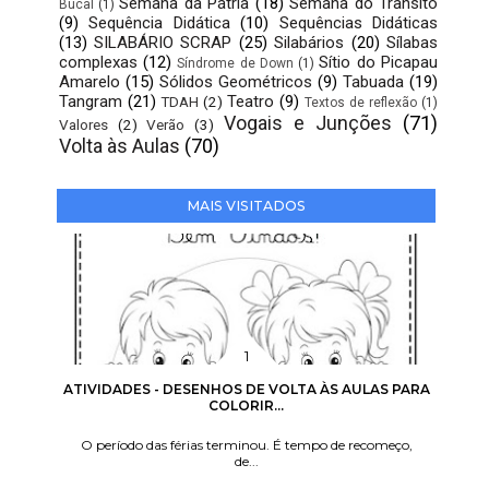
Semana da Pátria
(18)
Semana do Trânsito
Bucal
(1)
(9)
Sequência Didática
(10)
Sequências Didáticas
(13)
SILABÁRIO SCRAP
(25)
Silabários
(20)
Sílabas
complexas
(12)
Sítio do Picapau
Síndrome de Down
(1)
Amarelo
(15)
Sólidos Geométricos
(9)
Tabuada
(19)
Tangram
(21)
Teatro
(9)
TDAH
(2)
Textos de reflexão
(1)
Vogais e Junções
(71)
Valores
(2)
Verão
(3)
Volta às Aulas
(70)
MAIS VISITADOS
ATIVIDADES - DESENHOS DE VOLTA ÀS AULAS PARA
COLORIR...
O período das férias terminou. É tempo de recomeço,
de...