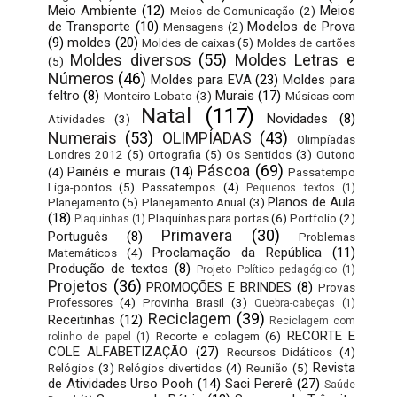
Meio Ambiente
(12)
Meios
Meios de Comunicação
(2)
de Transporte
(10)
Modelos de Prova
Mensagens
(2)
(9)
moldes
(20)
Moldes de caixas
(5)
Moldes de cartões
Moldes diversos
(55)
Moldes Letras e
(5)
Números
(46)
Moldes para EVA
(23)
Moldes para
feltro
(8)
Murais
(17)
Monteiro Lobato
(3)
Músicas com
Natal
(117)
Novidades
(8)
Atividades
(3)
Numerais
(53)
OLIMPÍADAS
(43)
Olimpíadas
Londres 2012
(5)
Ortografia
(5)
Os Sentidos
(3)
Outono
Páscoa
(69)
Painéis e murais
(14)
(4)
Passatempo
Liga-pontos
(5)
Passatempos
(4)
Pequenos textos
(1)
Planos de Aula
Planejamento
(5)
Planejamento Anual
(3)
(18)
Plaquinhas para portas
(6)
Portfolio
(2)
Plaquinhas
(1)
Primavera
(30)
Português
(8)
Problemas
Proclamação da República
(11)
Matemáticos
(4)
Produção de textos
(8)
Projeto Político pedagógico
(1)
Projetos
(36)
PROMOÇÕES E BRINDES
(8)
Provas
Professores
(4)
Provinha Brasil
(3)
Quebra-cabeças
(1)
Reciclagem
(39)
Receitinhas
(12)
Reciclagem com
RECORTE E
Recorte e colagem
(6)
rolinho de papel
(1)
COLE ALFABETIZAÇÃO
(27)
Recursos Didáticos
(4)
Revista
Relógios
(3)
Relógios divertidos
(4)
Reunião
(5)
de Atividades Urso Pooh
(14)
Saci Pererê
(27)
Saúde