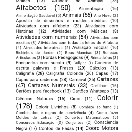
Moldes
(13)
Alfabeto de Animais
(28)
Alfabetos
(150)
Alimentação
(16)
Animais
(56)
Alimentação Saudável
(5)
Ano Novo
(2)
Apostila de desenhos e moldes inéditos
(10)
Atividades com alfabeto
(23)
Atividades com
Histórias
(12)
Atividades com Músicas
(8)
Atividades com numerais
(54)
Atividades com
receitas
(3)
Atividades com todas as letras do Alfabeto
Avaliação Escolar
(16)
(4)
Atividades Interativas
(5)
Bichinhos de Jardim
(2)
Boas Maneiras
(3)
Bonecos
Bordas Pedagógicas
(9)
Articulados
(3)
Brincadeiras
(3)
Brinquedos com sucata
(9)
Caderno de
Bullying
(1)
escrita palavras e Frases
(29)
Cálculos
(13)
Caligrafia
(28)
Caligrafia Colorida
(26)
Capas
(17)
Cartazes
Capas para cadernos
(28)
Carnaval
(25)
(47)
Cartazes Numerais
(33)
Cartilhas
(16)
Cartões para facebook
(13)
Cartões Whatsapp
(13)
Colorir
Ciências Naturais
(15)
Circo
(11)
(178)
Colorir Livrinhos
(8)
Combate ao fumo
(1)
Combinados e regras de convivência
(4)
Como fazer
Moldes de Letras
(2)
Conceitos Matemáticos
(5)
Consciência
Concursos Educação
(3)
Conjuntos
(2)
Coord Motora
Negra
(17)
Contos de Fadas
(14)