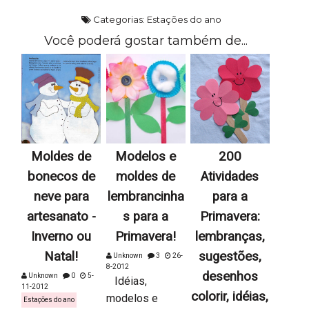
Categorias:
Estações do ano
Você poderá gostar também de...
Moldes de
Modelos e
200
bonecos de
moldes de
Atividades
neve para
lembrancinha
para a
artesanato -
s para a
Primavera:
Inverno ou
Primavera!
lembranças,
Natal!
sugestões,
Unknown
3
26-
8-2012
desenhos
Unknown
0
5-
Idéias,
11-2012
colorir, idéias,
modelos e
Estações do ano