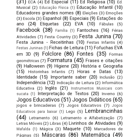
(31)
Ed Especial
(11)
Ed Religiosa
(10)
ECA
(4)
Ed.
Educação Infantil
(10)
Musical
(2)
Educação Física
(1)
Educadores grandes nomes
(8)
Eleições
(3)
Emoções
Espanhol
(8)
Especiais
(9)
Estações do
(3)
Escola
(3)
ano
(24)
Etiquetas
(22)
EVA
(10)
Fábulas
(5)
Facebook
(38)
Fantoches
(16)
Férias
Família
(1)
Festa Junina
(70)
Atividades
(7)
Festa Country
(3)
Festa Junina - Receitinhas
(10)
Festas Infantis
(4)
Fichas de Leitura
(11)
Fofuchas EVA
Festas Juninas
(1)
Folclore
(86)
Fontes
(35)
em 3D
(9)
Formas
Formatura
(45)
Frases e citações
geométricas
(7)
(9)
Halloween
(9)
Higiene
(20)
História e Geografia
(15)
Horas e Datas
(13)
Historinhas Infantis
(7)
Identidade
(15)
Importante saber
(20)
Inclusão
(2)
Independência
(12)
Indicação de Leitura
(2)
Informática
Inglês
(21)
Educativa
(2)
Instrumentos Musicais com
Interpretação de Textos
(20)
Inverno
(6)
sucata
(1)
Jogos Educativos
(51)
Jogos Didáticos
(65)
jogos e brincadeiras
(7)
Jogos Educativos
(7)
Jogos
Lembrancinhas
Lego
(5)
Educativos para baixar
(1)
(44)
Letramento
(6)
Letramento e Alfabetização
(7)
Livrinhos de Atividades
(9)
Letras Móveis
(2)
Libras
(4)
Maquete
(10)
Mágica
(3)
Marcadores de
Mafalda
(1)
Máscaras
(86)
Matemática
(49)
Páginas
(5)