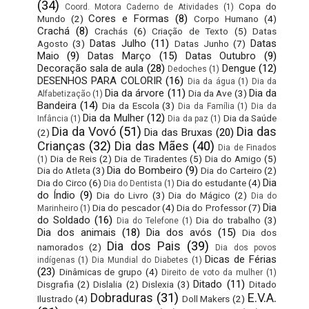
(34)
Copa do
Coord. Motora Caderno de Atividades
(1)
Cores e Formas
(8)
Mundo
(2)
Corpo Humano
(4)
Crachá
(8)
Crachás
(6)
Criação de Texto
(5)
Datas
Datas Julho
(11)
Datas
Agosto
(3)
Datas Junho
(7)
Maio
(9)
Datas Março
(15)
Datas Outubro
(9)
Decoração sala de aula
(28)
Dengue
(12)
Dedoches
(1)
DESENHOS PARA COLORIR
(16)
Dia da água
(1)
Dia da
Dia da árvore
(11)
Dia da
Dia da Ave
(3)
Alfabetização
(1)
Bandeira
(14)
Dia da Escola
(3)
Dia da Família
(1)
Dia da
Dia da Mulher
(12)
Dia da Saúde
Infância
(1)
Dia da paz
(1)
Dia da Vovó
(51)
Dia das
Dia das Bruxas
(20)
(2)
Crianças
(32)
Dia das Mães
(40)
Dia de Finados
Dia de Reis
(2)
Dia de Tiradentes
(5)
Dia do Amigo
(5)
(1)
Dia do Bombeiro
(9)
Dia do Atleta
(3)
Dia do Carteiro
(2)
Dia
Dia do Circo
(6)
Dia do estudante
(4)
Dia do Dentista
(1)
do Índio
(9)
Dia do Livro
(3)
Dia do Mágico
(2)
Dia do
Dia
Dia do pescador
(4)
Dia do Professor
(7)
Marinheiro
(1)
do Soldado
(16)
Dia do trabalho
(3)
Dia do Telefone
(1)
Dia dos animais
(18)
Dia dos avós
(15)
Dia dos
Dia dos Pais
(39)
namorados
(2)
Dia dos povos
Dicas de Férias
indígenas
(1)
Dia Mundial do Diabetes
(1)
(23)
Dinâmicas de grupo
(4)
Direito de voto da mulher
(1)
Ditado
(11)
Disgrafia
(2)
Dislalia
(2)
Dislexia
(3)
Ditado
Dobraduras
(31)
E.V.A.
Ilustrado
(4)
Doll Makers
(2)