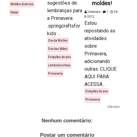
sugestões de
moldes!
Moldes diversos
lembranças para
Unknown
1
26-
Natal
8-2012
a Primavera:
Estou
.springcraftsfor
repostando as
kids ...
atividades
Dia da Mulher
sobre
Dia das Mães
Primavera,
Estações do ano
adicionando
Lembrancinhas
outras. CLIQUE
Primavera
AQUI PARA
ACESSA...
Estações do ano
Primavera
bRelated
Nenhum comentário:
Postar um comentário