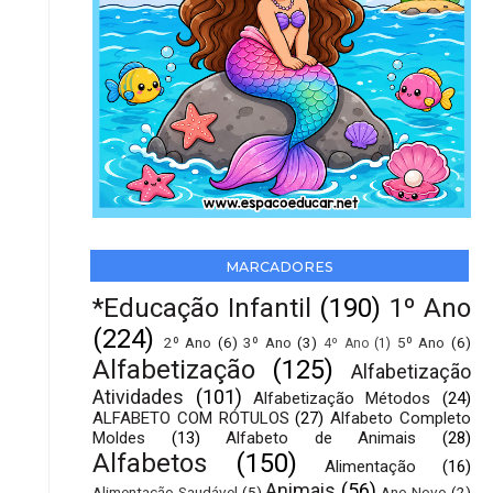
MARCADORES
*Educação Infantil
(190)
1º Ano
(224)
2º Ano
(6)
3º Ano
(3)
5º Ano
(6)
4º Ano
(1)
Alfabetização
(125)
Alfabetização
Atividades
(101)
Alfabetização Métodos
(24)
ALFABETO COM RÓTULOS
(27)
Alfabeto Completo
Moldes
(13)
Alfabeto de Animais
(28)
Alfabetos
(150)
Alimentação
(16)
Animais
(56)
Alimentação Saudável
(5)
Ano Novo
(2)