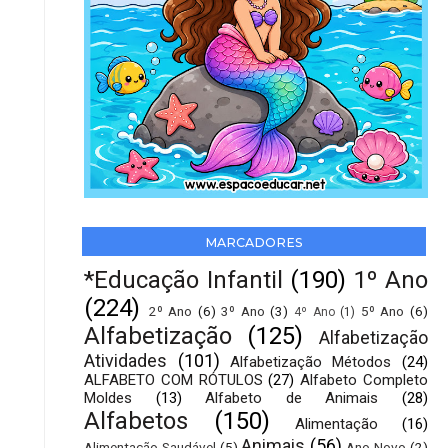
MARCADORES
*Educação Infantil
(190)
1º Ano
(224)
2º Ano
(6)
3º Ano
(3)
5º Ano
(6)
4º Ano
(1)
Alfabetização
(125)
Alfabetização
Atividades
(101)
Alfabetização Métodos
(24)
ALFABETO COM RÓTULOS
(27)
Alfabeto Completo
Moldes
(13)
Alfabeto de Animais
(28)
Alfabetos
(150)
Alimentação
(16)
Animais
(56)
Alimentação Saudável
(5)
Ano Novo
(2)