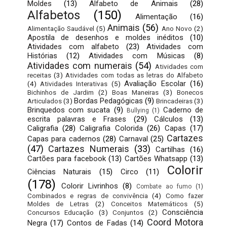
Moldes
(13)
Alfabeto de Animais
(28)
Alfabetos
(150)
Alimentação
(16)
Animais
(56)
Alimentação Saudável
(5)
Ano Novo
(2)
Apostila de desenhos e moldes inéditos
(10)
Atividades com alfabeto
(23)
Atividades com
Histórias
(12)
Atividades com Músicas
(8)
Atividades com numerais
(54)
Atividades com
receitas
(3)
Atividades com todas as letras do Alfabeto
Avaliação Escolar
(16)
(4)
Atividades Interativas
(5)
Bichinhos de Jardim
(2)
Boas Maneiras
(3)
Bonecos
Bordas Pedagógicas
(9)
Articulados
(3)
Brincadeiras
(3)
Brinquedos com sucata
(9)
Caderno de
Bullying
(1)
escrita palavras e Frases
(29)
Cálculos
(13)
Caligrafia
(28)
Caligrafia Colorida
(26)
Capas
(17)
Cartazes
Capas para cadernos
(28)
Carnaval
(25)
(47)
Cartazes Numerais
(33)
Cartilhas
(16)
Cartões para facebook
(13)
Cartões Whatsapp
(13)
Colorir
Ciências Naturais
(15)
Circo
(11)
(178)
Colorir Livrinhos
(8)
Combate ao fumo
(1)
Combinados e regras de convivência
(4)
Como fazer
Moldes de Letras
(2)
Conceitos Matemáticos
(5)
Consciência
Concursos Educação
(3)
Conjuntos
(2)
Coord Motora
Negra
(17)
Contos de Fadas
(14)