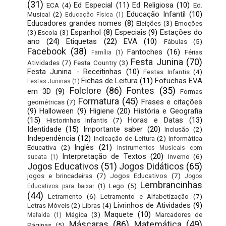
(31)
Ed Especial
(11)
Ed Religiosa
(10)
ECA
(4)
Ed.
Educação Infantil
(10)
Musical
(2)
Educação Física
(1)
Educadores grandes nomes
(8)
Eleições
(3)
Emoções
Espanhol
(8)
Especiais
(9)
Estações do
(3)
Escola
(3)
ano
(24)
Etiquetas
(22)
EVA
(10)
Fábulas
(5)
Facebook
(38)
Fantoches
(16)
Férias
Família
(1)
Festa Junina
(70)
Atividades
(7)
Festa Country
(3)
Festa Junina - Receitinhas
(10)
Festas Infantis
(4)
Fichas de Leitura
(11)
Fofuchas EVA
Festas Juninas
(1)
Folclore
(86)
Fontes
(35)
em 3D
(9)
Formas
Formatura
(45)
Frases e citações
geométricas
(7)
(9)
Halloween
(9)
Higiene
(20)
História e Geografia
(15)
Horas e Datas
(13)
Historinhas Infantis
(7)
Identidade
(15)
Importante saber
(20)
Inclusão
(2)
Independência
(12)
Indicação de Leitura
(2)
Informática
Inglês
(21)
Educativa
(2)
Instrumentos Musicais com
Interpretação de Textos
(20)
Inverno
(6)
sucata
(1)
Jogos Educativos
(51)
Jogos Didáticos
(65)
jogos e brincadeiras
(7)
Jogos Educativos
(7)
Jogos
Lembrancinhas
Lego
(5)
Educativos para baixar
(1)
(44)
Letramento
(6)
Letramento e Alfabetização
(7)
Livrinhos de Atividades
(9)
Letras Móveis
(2)
Libras
(4)
Maquete
(10)
Mágica
(3)
Marcadores de
Mafalda
(1)
Máscaras
(86)
Matemática
(49)
Páginas
(5)