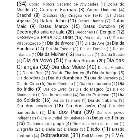
(34)
Copa do
Coord. Motora Caderno de Atividades
(1)
Cores e Formas
(8)
Mundo
(2)
Corpo Humano
(4)
Crachá
(8)
Crachás
(6)
Criação de Texto
(5)
Datas
Datas Julho
(11)
Datas
Agosto
(3)
Datas Junho
(7)
Maio
(9)
Datas Março
(15)
Datas Outubro
(9)
Decoração sala de aula
(28)
Dengue
(12)
Dedoches
(1)
DESENHOS PARA COLORIR
(16)
Dia da água
(1)
Dia da
Dia da árvore
(11)
Dia da
Dia da Ave
(3)
Alfabetização
(1)
Bandeira
(14)
Dia da Escola
(3)
Dia da Família
(1)
Dia da
Dia da Mulher
(12)
Dia da Saúde
Infância
(1)
Dia da paz
(1)
Dia da Vovó
(51)
Dia das
Dia das Bruxas
(20)
(2)
Crianças
(32)
Dia das Mães
(40)
Dia de Finados
Dia de Reis
(2)
Dia de Tiradentes
(5)
Dia do Amigo
(5)
(1)
Dia do Bombeiro
(9)
Dia do Atleta
(3)
Dia do Carteiro
(2)
Dia
Dia do Circo
(6)
Dia do estudante
(4)
Dia do Dentista
(1)
do Índio
(9)
Dia do Livro
(3)
Dia do Mágico
(2)
Dia do
Dia
Dia do pescador
(4)
Dia do Professor
(7)
Marinheiro
(1)
do Soldado
(16)
Dia do trabalho
(3)
Dia do Telefone
(1)
Dia dos animais
(18)
Dia dos avós
(15)
Dia dos
Dia dos Pais
(39)
namorados
(2)
Dia dos povos
Dicas de Férias
indígenas
(1)
Dia Mundial do Diabetes
(1)
(23)
Dinâmicas de grupo
(4)
Direito de voto da mulher
(1)
Ditado
(11)
Disgrafia
(2)
Dislalia
(2)
Dislexia
(3)
Ditado
Dobraduras
(31)
E.V.A.
Ilustrado
(4)
Doll Makers
(2)