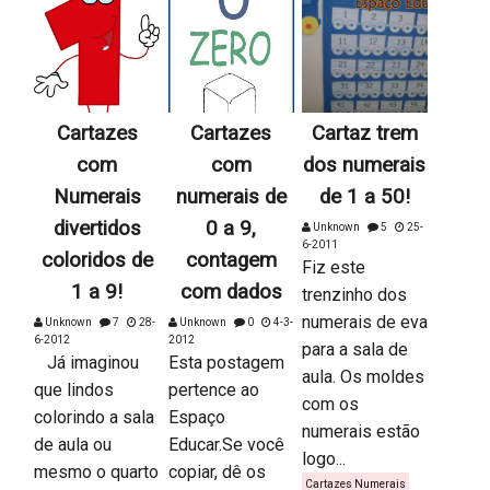
Cartazes
Cartazes
Cartaz trem
com
com
dos numerais
Numerais
numerais de
de 1 a 50!
divertidos
0 a 9,
Unknown
5
25-
6-2011
coloridos de
contagem
Fiz este
1 a 9!
com dados
trenzinho dos
numerais de eva
Unknown
7
28-
Unknown
0
4-3-
6-2012
2012
para a sala de
Já imaginou
Esta postagem
aula. Os moldes
que lindos
pertence ao
com os
colorindo a sala
Espaço
numerais estão
de aula ou
Educar.Se você
logo...
mesmo o quarto
copiar, dê os
Cartazes Numerais