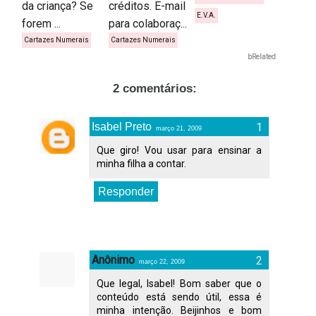
da criança? Se
créditos. E-mail
E.V.A.
forem ...
para colaboraç...
Cartazes Numerais
Cartazes Numerais
bRelated
2 comentários:
Isabel Preto
março 21, 2009
Que giro! Vou usar para ensinar a
minha filha a contar.
Responder
Anônimo
março 22, 2009
Que legal, Isabel! Bom saber que o
conteúdo está sendo útil, essa é
minha intenção. Beijinhos e bom