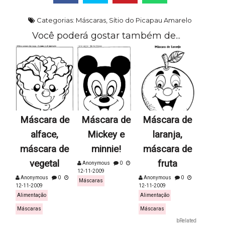
Categorias:
Máscaras
,
Sítio do Picapau Amarelo
Você poderá gostar também de...
Máscara de
Máscara de
Máscara de
alface,
Mickey e
laranja,
máscara de
minnie!
máscara de
vegetal
fruta
Anonymous
0
12-11-2009
Anonymous
0
Anonymous
0
Máscaras
12-11-2009
12-11-2009
Alimentação
Alimentação
Máscaras
Máscaras
bRelated