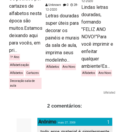
12-2020
cartazes de
Unknown
0
28-
Lindas letras
12-2020
alfabetos nesta
douradas,
Letras douradas
época são
formando
super úteis para
muitos.Estamos
"FELIZ ANO
decorar os
deixando aqui
NOVO!"Para
painéis e murais
para vocês, em
você imprimir e
da sala de aula,
pri...
enfeitar
imprima seus
1º Ano
qualquer
modelinho...
Alfabetização
ambiente!Es...
Alfabetos
Ano Novo
Alfabetos
Cartazes
Alfabetos
Ano Novo
Decoração sala de
aula
bRelated
2 comentários:
Anônimo
maio 27, 2009
todo esse material é simplesmente