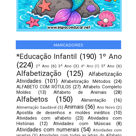
MARCADORES
*Educação Infantil
(190)
1º Ano
(224)
2º Ano
(6)
3º Ano
(3)
5º Ano
(6)
4º Ano
(1)
Alfabetização
(125)
Alfabetização
Atividades
(101)
Alfabetização Métodos
(24)
ALFABETO COM RÓTULOS
(27)
Alfabeto Completo
Moldes
(13)
Alfabeto de Animais
(28)
Alfabetos
(150)
Alimentação
(16)
Animais
(56)
Alimentação Saudável
(5)
Ano Novo
(2)
Apostila de desenhos e moldes inéditos
(10)
Atividades com alfabeto
(23)
Atividades com
Histórias
(12)
Atividades com Músicas
(8)
Atividades com numerais
(54)
Atividades com
receitas
(3)
Atividades com todas as letras do Alfabeto