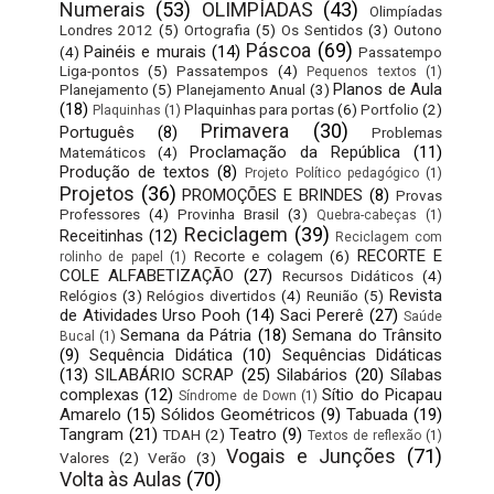
Numerais
(53)
OLIMPÍADAS
(43)
Olimpíadas
Londres 2012
(5)
Ortografia
(5)
Os Sentidos
(3)
Outono
Páscoa
(69)
Painéis e murais
(14)
(4)
Passatempo
Liga-pontos
(5)
Passatempos
(4)
Pequenos textos
(1)
Planos de Aula
Planejamento
(5)
Planejamento Anual
(3)
(18)
Plaquinhas para portas
(6)
Portfolio
(2)
Plaquinhas
(1)
Primavera
(30)
Português
(8)
Problemas
Proclamação da República
(11)
Matemáticos
(4)
Produção de textos
(8)
Projeto Político pedagógico
(1)
Projetos
(36)
PROMOÇÕES E BRINDES
(8)
Provas
Professores
(4)
Provinha Brasil
(3)
Quebra-cabeças
(1)
Reciclagem
(39)
Receitinhas
(12)
Reciclagem com
RECORTE E
Recorte e colagem
(6)
rolinho de papel
(1)
COLE ALFABETIZAÇÃO
(27)
Recursos Didáticos
(4)
Revista
Relógios
(3)
Relógios divertidos
(4)
Reunião
(5)
de Atividades Urso Pooh
(14)
Saci Pererê
(27)
Saúde
Semana da Pátria
(18)
Semana do Trânsito
Bucal
(1)
(9)
Sequência Didática
(10)
Sequências Didáticas
(13)
SILABÁRIO SCRAP
(25)
Silabários
(20)
Sílabas
complexas
(12)
Sítio do Picapau
Síndrome de Down
(1)
Amarelo
(15)
Sólidos Geométricos
(9)
Tabuada
(19)
Tangram
(21)
Teatro
(9)
TDAH
(2)
Textos de reflexão
(1)
Vogais e Junções
(71)
Valores
(2)
Verão
(3)
Volta às Aulas
(70)