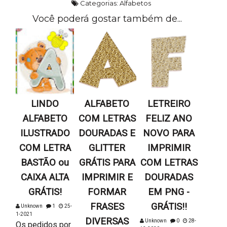
Categorias:
Alfabetos
Você poderá gostar também de...
LINDO
ALFABETO
LETREIRO
ALFABETO
COM LETRAS
FELIZ ANO
ILUSTRADO
DOURADAS E
NOVO PARA
COM LETRA
GLITTER
IMPRIMIR
BASTÃO ou
GRÁTIS PARA
COM LETRAS
CAIXA ALTA
IMPRIMIR E
DOURADAS
GRÁTIS!
FORMAR
EM PNG -
FRASES
GRÁTIS!!
Unknown
1
25-
1-2021
DIVERSAS
Unknown
0
28-
Os pedidos por