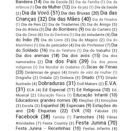
Bandeira
(14)
Dia da Escola
(3)
Dia da Família
(1)
Dia da
Dia da Mulher
(12)
Dia da Saúde
Infância
(1)
Dia da paz
(1)
Dia da Vovó
(51)
Dia das
Dia das Bruxas
(20)
(2)
Crianças
(32)
Dia das Mães
(40)
Dia de Finados
Dia de Reis
(2)
Dia de Tiradentes
(5)
Dia do Amigo
(5)
(1)
Dia do Bombeiro
(9)
Dia do Atleta
(3)
Dia do Carteiro
(2)
Dia
Dia do Circo
(6)
Dia do estudante
(4)
Dia do Dentista
(1)
do Índio
(9)
Dia do Livro
(3)
Dia do Mágico
(2)
Dia do
Dia
Dia do pescador
(4)
Dia do Professor
(7)
Marinheiro
(1)
do Soldado
(16)
Dia do trabalho
(3)
Dia do Telefone
(1)
Dia dos animais
(18)
Dia dos avós
(15)
Dia dos
Dia dos Pais
(39)
namorados
(2)
Dia dos povos
Dicas de Férias
indígenas
(1)
Dia Mundial do Diabetes
(1)
(23)
Dinâmicas de grupo
(4)
Direito de voto da mulher
(1)
Ditado
(11)
Disgrafia
(2)
Dislalia
(2)
Dislexia
(3)
Ditado
Dobraduras
(31)
E.V.A.
Ilustrado
(4)
Doll Makers
(2)
(31)
Ed Especial
(11)
Ed Religiosa
(10)
ECA
(4)
Ed.
Educação Infantil
(10)
Musical
(2)
Educação Física
(1)
Educadores grandes nomes
(8)
Eleições
(3)
Emoções
Espanhol
(8)
Especiais
(9)
Estações do
(3)
Escola
(3)
ano
(24)
Etiquetas
(22)
EVA
(10)
Fábulas
(5)
Facebook
(38)
Fantoches
(16)
Férias
Família
(1)
Festa Junina
(70)
Atividades
(7)
Festa Country
(3)
Festa Junina - Receitinhas
(10)
Festas Infantis
(4)