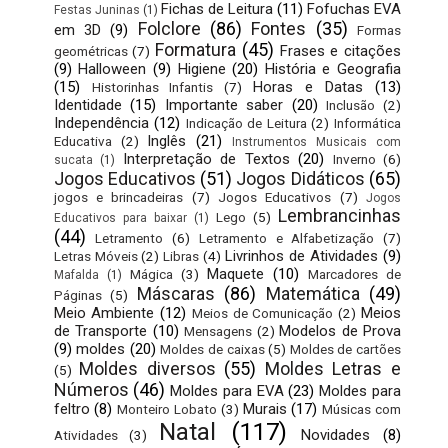
Fichas de Leitura
(11)
Fofuchas EVA
Festas Juninas
(1)
Folclore
(86)
Fontes
(35)
em 3D
(9)
Formas
Formatura
(45)
Frases e citações
geométricas
(7)
(9)
Halloween
(9)
Higiene
(20)
História e Geografia
(15)
Horas e Datas
(13)
Historinhas Infantis
(7)
Identidade
(15)
Importante saber
(20)
Inclusão
(2)
Independência
(12)
Indicação de Leitura
(2)
Informática
Inglês
(21)
Educativa
(2)
Instrumentos Musicais com
Interpretação de Textos
(20)
Inverno
(6)
sucata
(1)
Jogos Educativos
(51)
Jogos Didáticos
(65)
jogos e brincadeiras
(7)
Jogos Educativos
(7)
Jogos
Lembrancinhas
Lego
(5)
Educativos para baixar
(1)
(44)
Letramento
(6)
Letramento e Alfabetização
(7)
Livrinhos de Atividades
(9)
Letras Móveis
(2)
Libras
(4)
Maquete
(10)
Mágica
(3)
Marcadores de
Mafalda
(1)
Máscaras
(86)
Matemática
(49)
Páginas
(5)
Meio Ambiente
(12)
Meios
Meios de Comunicação
(2)
de Transporte
(10)
Modelos de Prova
Mensagens
(2)
(9)
moldes
(20)
Moldes de caixas
(5)
Moldes de cartões
Moldes diversos
(55)
Moldes Letras e
(5)
Números
(46)
Moldes para EVA
(23)
Moldes para
feltro
(8)
Murais
(17)
Monteiro Lobato
(3)
Músicas com
Natal
(117)
Novidades
(8)
Atividades
(3)