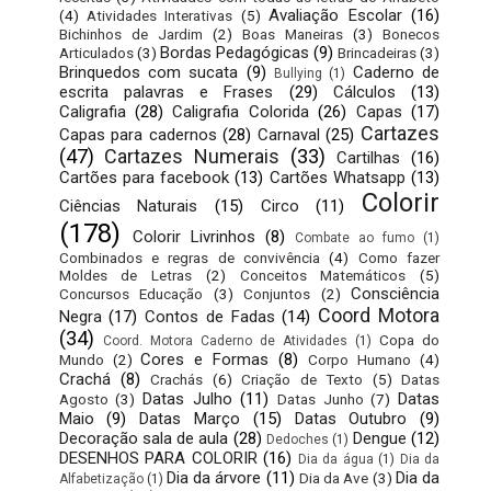
Avaliação Escolar
(16)
(4)
Atividades Interativas
(5)
Bichinhos de Jardim
(2)
Boas Maneiras
(3)
Bonecos
Bordas Pedagógicas
(9)
Articulados
(3)
Brincadeiras
(3)
Brinquedos com sucata
(9)
Caderno de
Bullying
(1)
escrita palavras e Frases
(29)
Cálculos
(13)
Caligrafia
(28)
Caligrafia Colorida
(26)
Capas
(17)
Cartazes
Capas para cadernos
(28)
Carnaval
(25)
(47)
Cartazes Numerais
(33)
Cartilhas
(16)
Cartões para facebook
(13)
Cartões Whatsapp
(13)
Colorir
Ciências Naturais
(15)
Circo
(11)
(178)
Colorir Livrinhos
(8)
Combate ao fumo
(1)
Combinados e regras de convivência
(4)
Como fazer
Moldes de Letras
(2)
Conceitos Matemáticos
(5)
Consciência
Concursos Educação
(3)
Conjuntos
(2)
Coord Motora
Negra
(17)
Contos de Fadas
(14)
(34)
Copa do
Coord. Motora Caderno de Atividades
(1)
Cores e Formas
(8)
Mundo
(2)
Corpo Humano
(4)
Crachá
(8)
Crachás
(6)
Criação de Texto
(5)
Datas
Datas Julho
(11)
Datas
Agosto
(3)
Datas Junho
(7)
Maio
(9)
Datas Março
(15)
Datas Outubro
(9)
Decoração sala de aula
(28)
Dengue
(12)
Dedoches
(1)
DESENHOS PARA COLORIR
(16)
Dia da água
(1)
Dia da
Dia da árvore
(11)
Dia da
Dia da Ave
(3)
Alfabetização
(1)