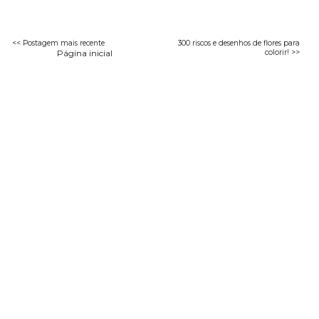
<< Postagem mais recente
300 riscos e desenhos de flores para
Página inicial
colorir! >>