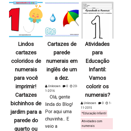
Lindos
Cartazes de
Atividades
cartazes
parede
para
coloridos de
numerais em
Educação
numerais
inglês de um
Infantil:
para você
a dez.
Vamos
imprimir!
colorir os
Unknown
0
20-
1-2016
Cartazes
numerais?
Olá, gente
bichinhos de
linda do Blog!
Unknown
0
1-
11-2015
jardim para a
Por aqui uma
*Educação Infantil
chuvinha... E
parede do
Atividades com
veio a
numerais
quarto ou