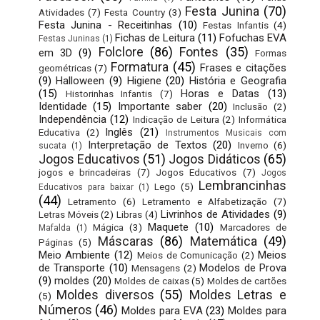
Festa Junina
(70)
Atividades
(7)
Festa Country
(3)
Festa Junina - Receitinhas
(10)
Festas Infantis
(4)
Fichas de Leitura
(11)
Fofuchas EVA
Festas Juninas
(1)
Folclore
(86)
Fontes
(35)
em 3D
(9)
Formas
Formatura
(45)
Frases e citações
geométricas
(7)
(9)
Halloween
(9)
Higiene
(20)
História e Geografia
(15)
Horas e Datas
(13)
Historinhas Infantis
(7)
Identidade
(15)
Importante saber
(20)
Inclusão
(2)
Independência
(12)
Indicação de Leitura
(2)
Informática
Inglês
(21)
Educativa
(2)
Instrumentos Musicais com
Interpretação de Textos
(20)
Inverno
(6)
sucata
(1)
Jogos Educativos
(51)
Jogos Didáticos
(65)
jogos e brincadeiras
(7)
Jogos Educativos
(7)
Jogos
Lembrancinhas
Lego
(5)
Educativos para baixar
(1)
(44)
Letramento
(6)
Letramento e Alfabetização
(7)
Livrinhos de Atividades
(9)
Letras Móveis
(2)
Libras
(4)
Maquete
(10)
Mágica
(3)
Marcadores de
Mafalda
(1)
Máscaras
(86)
Matemática
(49)
Páginas
(5)
Meio Ambiente
(12)
Meios
Meios de Comunicação
(2)
de Transporte
(10)
Modelos de Prova
Mensagens
(2)
(9)
moldes
(20)
Moldes de caixas
(5)
Moldes de cartões
Moldes diversos
(55)
Moldes Letras e
(5)
Números
(46)
Moldes para EVA
(23)
Moldes para