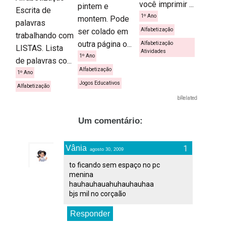
você imprimir ...
pintem e
Escrita de
1º Ano
montem. Pode
palavras
ser colado em
Alfabetização
trabalhando com
outra página o...
Alfabetização
LISTAS. Lista
Atividades
1º Ano
de palavras co...
Alfabetização
1º Ano
Jogos Educativos
Alfabetização
bRelated
Um comentário:
Vânia
agosto 30, 2009
to ficando sem espaço no pc
menina
hauhauhauahuhauhauhaa
bjs mil no corçaão
Responder