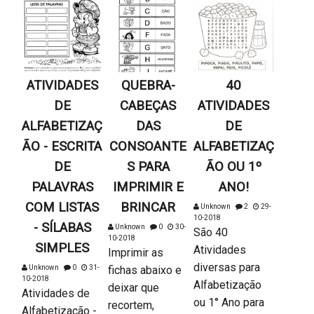
ATIVIDADES
QUEBRA-
40
DE
CABEÇAS
ATIVIDADES
ALFABETIZAÇ
DAS
DE
ÃO - ESCRITA
CONSOANTE
ALFABETIZAÇ
DE
S PARA
ÃO OU 1º
PALAVRAS
IMPRIMIR E
ANO!
COM LISTAS
BRINCAR
Unknown
2
29-
10-2018
- SÍLABAS
Unknown
0
30-
São 40
10-2018
SIMPLES
Atividades
Imprimir as
diversas para
Unknown
0
31-
fichas abaixo e
10-2018
Alfabetização
deixar que
Atividades de
ou 1° Ano para
recortem,
Alfabetização -