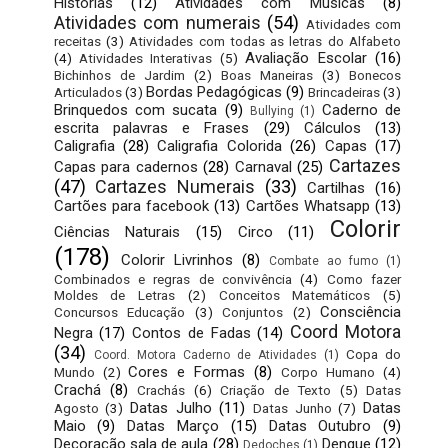
Histórias
(12)
Atividades com Músicas
(8)
Atividades com numerais
(54)
Atividades com
receitas
(3)
Atividades com todas as letras do Alfabeto
Avaliação Escolar
(16)
(4)
Atividades Interativas
(5)
Bichinhos de Jardim
(2)
Boas Maneiras
(3)
Bonecos
Bordas Pedagógicas
(9)
Articulados
(3)
Brincadeiras
(3)
Brinquedos com sucata
(9)
Caderno de
Bullying
(1)
escrita palavras e Frases
(29)
Cálculos
(13)
Caligrafia
(28)
Caligrafia Colorida
(26)
Capas
(17)
Cartazes
Capas para cadernos
(28)
Carnaval
(25)
(47)
Cartazes Numerais
(33)
Cartilhas
(16)
Cartões para facebook
(13)
Cartões Whatsapp
(13)
Colorir
Ciências Naturais
(15)
Circo
(11)
(178)
Colorir Livrinhos
(8)
Combate ao fumo
(1)
Combinados e regras de convivência
(4)
Como fazer
Moldes de Letras
(2)
Conceitos Matemáticos
(5)
Consciência
Concursos Educação
(3)
Conjuntos
(2)
Coord Motora
Negra
(17)
Contos de Fadas
(14)
(34)
Copa do
Coord. Motora Caderno de Atividades
(1)
Cores e Formas
(8)
Mundo
(2)
Corpo Humano
(4)
Crachá
(8)
Crachás
(6)
Criação de Texto
(5)
Datas
Datas Julho
(11)
Datas
Agosto
(3)
Datas Junho
(7)
Maio
(9)
Datas Março
(15)
Datas Outubro
(9)
Decoração sala de aula
(28)
Dengue
(12)
Dedoches
(1)