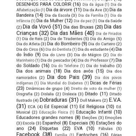
DESENHOS PARA COLORIR
(16)
Dia da água
(1)
Dia da
Dia da árvore
(11)
Dia da
Dia da Ave
(3)
Alfabetização
(1)
Bandeira
(14)
Dia da Escola
(3)
Dia da Família
(1)
Dia da
Dia da Mulher
(12)
Dia da Saúde
Infância
(1)
Dia da paz
(1)
Dia da Vovó
(51)
Dia das
Dia das Bruxas
(20)
(2)
Crianças
(32)
Dia das Mães
(40)
Dia de Finados
Dia de Reis
(2)
Dia de Tiradentes
(5)
Dia do Amigo
(5)
(1)
Dia do Bombeiro
(9)
Dia do Atleta
(3)
Dia do Carteiro
(2)
Dia
Dia do Circo
(6)
Dia do estudante
(4)
Dia do Dentista
(1)
do Índio
(9)
Dia do Livro
(3)
Dia do Mágico
(2)
Dia do
Dia
Dia do pescador
(4)
Dia do Professor
(7)
Marinheiro
(1)
do Soldado
(16)
Dia do trabalho
(3)
Dia do Telefone
(1)
Dia dos animais
(18)
Dia dos avós
(15)
Dia dos
Dia dos Pais
(39)
namorados
(2)
Dia dos povos
Dicas de Férias
indígenas
(1)
Dia Mundial do Diabetes
(1)
(23)
Dinâmicas de grupo
(4)
Direito de voto da mulher
(1)
Ditado
(11)
Disgrafia
(2)
Dislalia
(2)
Dislexia
(3)
Ditado
Dobraduras
(31)
E.V.A.
Ilustrado
(4)
Doll Makers
(2)
(31)
Ed Especial
(11)
Ed Religiosa
(10)
ECA
(4)
Ed.
Educação Infantil
(10)
Musical
(2)
Educação Física
(1)
Educadores grandes nomes
(8)
Eleições
(3)
Emoções
Espanhol
(8)
Especiais
(9)
Estações do
(3)
Escola
(3)
ano
(24)
Etiquetas
(22)
EVA
(10)
Fábulas
(5)
Facebook
(38)
Fantoches
(16)
Férias
Família
(1)