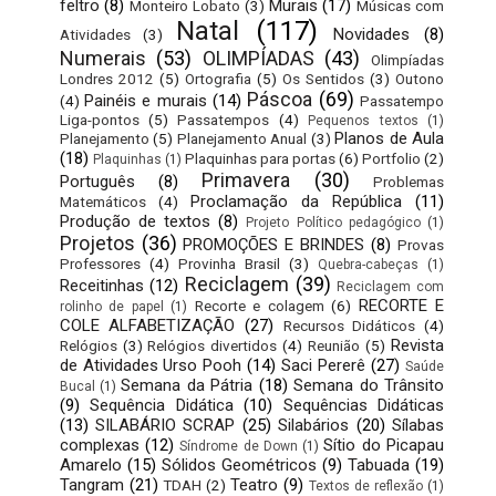
feltro
(8)
Murais
(17)
Monteiro Lobato
(3)
Músicas com
Natal
(117)
Novidades
(8)
Atividades
(3)
Numerais
(53)
OLIMPÍADAS
(43)
Olimpíadas
Londres 2012
(5)
Ortografia
(5)
Os Sentidos
(3)
Outono
Páscoa
(69)
Painéis e murais
(14)
(4)
Passatempo
Liga-pontos
(5)
Passatempos
(4)
Pequenos textos
(1)
Planos de Aula
Planejamento
(5)
Planejamento Anual
(3)
(18)
Plaquinhas para portas
(6)
Portfolio
(2)
Plaquinhas
(1)
Primavera
(30)
Português
(8)
Problemas
Proclamação da República
(11)
Matemáticos
(4)
Produção de textos
(8)
Projeto Político pedagógico
(1)
Projetos
(36)
PROMOÇÕES E BRINDES
(8)
Provas
Professores
(4)
Provinha Brasil
(3)
Quebra-cabeças
(1)
Reciclagem
(39)
Receitinhas
(12)
Reciclagem com
RECORTE E
Recorte e colagem
(6)
rolinho de papel
(1)
COLE ALFABETIZAÇÃO
(27)
Recursos Didáticos
(4)
Revista
Relógios
(3)
Relógios divertidos
(4)
Reunião
(5)
de Atividades Urso Pooh
(14)
Saci Pererê
(27)
Saúde
Semana da Pátria
(18)
Semana do Trânsito
Bucal
(1)
(9)
Sequência Didática
(10)
Sequências Didáticas
(13)
SILABÁRIO SCRAP
(25)
Silabários
(20)
Sílabas
complexas
(12)
Sítio do Picapau
Síndrome de Down
(1)
Amarelo
(15)
Sólidos Geométricos
(9)
Tabuada
(19)
Tangram
(21)
Teatro
(9)
TDAH
(2)
Textos de reflexão
(1)