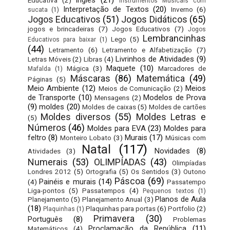
Inglês
(21)
Educativa
(2)
Instrumentos Musicais com
Interpretação de Textos
(20)
Inverno
(6)
sucata
(1)
Jogos Educativos
(51)
Jogos Didáticos
(65)
jogos e brincadeiras
(7)
Jogos Educativos
(7)
Jogos
Lembrancinhas
Lego
(5)
Educativos para baixar
(1)
(44)
Letramento
(6)
Letramento e Alfabetização
(7)
Livrinhos de Atividades
(9)
Letras Móveis
(2)
Libras
(4)
Maquete
(10)
Mágica
(3)
Marcadores de
Mafalda
(1)
Máscaras
(86)
Matemática
(49)
Páginas
(5)
Meio Ambiente
(12)
Meios
Meios de Comunicação
(2)
de Transporte
(10)
Modelos de Prova
Mensagens
(2)
(9)
moldes
(20)
Moldes de caixas
(5)
Moldes de cartões
Moldes diversos
(55)
Moldes Letras e
(5)
Números
(46)
Moldes para EVA
(23)
Moldes para
feltro
(8)
Murais
(17)
Monteiro Lobato
(3)
Músicas com
Natal
(117)
Novidades
(8)
Atividades
(3)
Numerais
(53)
OLIMPÍADAS
(43)
Olimpíadas
Londres 2012
(5)
Ortografia
(5)
Os Sentidos
(3)
Outono
Páscoa
(69)
Painéis e murais
(14)
(4)
Passatempo
Liga-pontos
(5)
Passatempos
(4)
Pequenos textos
(1)
Planos de Aula
Planejamento
(5)
Planejamento Anual
(3)
(18)
Plaquinhas para portas
(6)
Portfolio
(2)
Plaquinhas
(1)
Primavera
(30)
Português
(8)
Problemas
Proclamação da República
(11)
Matemáticos
(4)