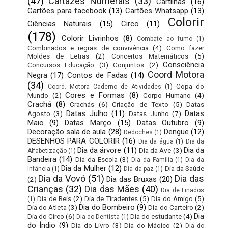
(47)
Cartazes Numerais
(33)
Cartilhas
(16)
Cartões para facebook
(13)
Cartões Whatsapp
(13)
Colorir
Ciências Naturais
(15)
Circo
(11)
(178)
Colorir Livrinhos
(8)
Combate ao fumo
(1)
Combinados e regras de convivência
(4)
Como fazer
Moldes de Letras
(2)
Conceitos Matemáticos
(5)
Consciência
Concursos Educação
(3)
Conjuntos
(2)
Coord Motora
Negra
(17)
Contos de Fadas
(14)
(34)
Copa do
Coord. Motora Caderno de Atividades
(1)
Cores e Formas
(8)
Mundo
(2)
Corpo Humano
(4)
Crachá
(8)
Crachás
(6)
Criação de Texto
(5)
Datas
Datas Julho
(11)
Datas
Agosto
(3)
Datas Junho
(7)
Maio
(9)
Datas Março
(15)
Datas Outubro
(9)
Decoração sala de aula
(28)
Dengue
(12)
Dedoches
(1)
DESENHOS PARA COLORIR
(16)
Dia da água
(1)
Dia da
Dia da árvore
(11)
Dia da
Dia da Ave
(3)
Alfabetização
(1)
Bandeira
(14)
Dia da Escola
(3)
Dia da Família
(1)
Dia da
Dia da Mulher
(12)
Dia da Saúde
Infância
(1)
Dia da paz
(1)
Dia da Vovó
(51)
Dia das
Dia das Bruxas
(20)
(2)
Crianças
(32)
Dia das Mães
(40)
Dia de Finados
Dia de Reis
(2)
Dia de Tiradentes
(5)
Dia do Amigo
(5)
(1)
Dia do Bombeiro
(9)
Dia do Atleta
(3)
Dia do Carteiro
(2)
Dia
Dia do Circo
(6)
Dia do estudante
(4)
Dia do Dentista
(1)
do Índio
(9)
Dia do Livro
(3)
Dia do Mágico
(2)
Dia do