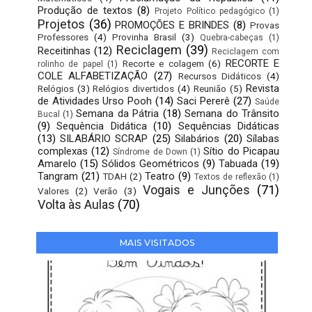
Produção de textos
(8)
Projeto Político pedagógico
(1)
Projetos
(36)
PROMOÇÕES E BRINDES
(8)
Provas
Professores
(4)
Provinha Brasil
(3)
Quebra-cabeças
(1)
Reciclagem
(39)
Receitinhas
(12)
Reciclagem com
RECORTE E
Recorte e colagem
(6)
rolinho de papel
(1)
COLE ALFABETIZAÇÃO
(27)
Recursos Didáticos
(4)
Revista
Relógios
(3)
Relógios divertidos
(4)
Reunião
(5)
de Atividades Urso Pooh
(14)
Saci Pererê
(27)
Saúde
Semana da Pátria
(18)
Semana do Trânsito
Bucal
(1)
(9)
Sequência Didática
(10)
Sequências Didáticas
(13)
SILABÁRIO SCRAP
(25)
Silabários
(20)
Sílabas
complexas
(12)
Sítio do Picapau
Síndrome de Down
(1)
Amarelo
(15)
Sólidos Geométricos
(9)
Tabuada
(19)
Tangram
(21)
Teatro
(9)
TDAH
(2)
Textos de reflexão
(1)
Vogais e Junções
(71)
Valores
(2)
Verão
(3)
Volta às Aulas
(70)
MAIS VISITADOS