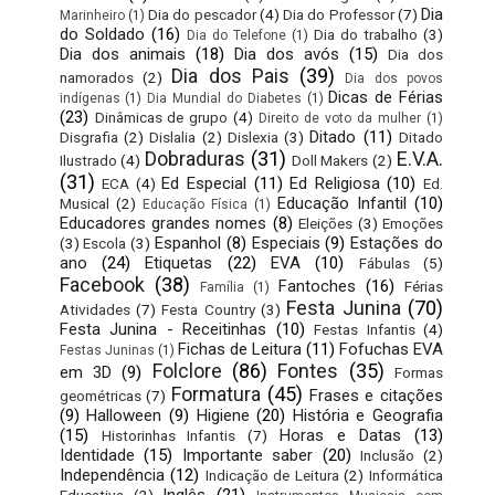
Dia
Dia do pescador
(4)
Dia do Professor
(7)
Marinheiro
(1)
do Soldado
(16)
Dia do trabalho
(3)
Dia do Telefone
(1)
Dia dos animais
(18)
Dia dos avós
(15)
Dia dos
Dia dos Pais
(39)
namorados
(2)
Dia dos povos
Dicas de Férias
indígenas
(1)
Dia Mundial do Diabetes
(1)
(23)
Dinâmicas de grupo
(4)
Direito de voto da mulher
(1)
Ditado
(11)
Disgrafia
(2)
Dislalia
(2)
Dislexia
(3)
Ditado
Dobraduras
(31)
E.V.A.
Ilustrado
(4)
Doll Makers
(2)
(31)
Ed Especial
(11)
Ed Religiosa
(10)
ECA
(4)
Ed.
Educação Infantil
(10)
Musical
(2)
Educação Física
(1)
Educadores grandes nomes
(8)
Eleições
(3)
Emoções
Espanhol
(8)
Especiais
(9)
Estações do
(3)
Escola
(3)
ano
(24)
Etiquetas
(22)
EVA
(10)
Fábulas
(5)
Facebook
(38)
Fantoches
(16)
Férias
Família
(1)
Festa Junina
(70)
Atividades
(7)
Festa Country
(3)
Festa Junina - Receitinhas
(10)
Festas Infantis
(4)
Fichas de Leitura
(11)
Fofuchas EVA
Festas Juninas
(1)
Folclore
(86)
Fontes
(35)
em 3D
(9)
Formas
Formatura
(45)
Frases e citações
geométricas
(7)
(9)
Halloween
(9)
Higiene
(20)
História e Geografia
(15)
Horas e Datas
(13)
Historinhas Infantis
(7)
Identidade
(15)
Importante saber
(20)
Inclusão
(2)
Independência
(12)
Indicação de Leitura
(2)
Informática