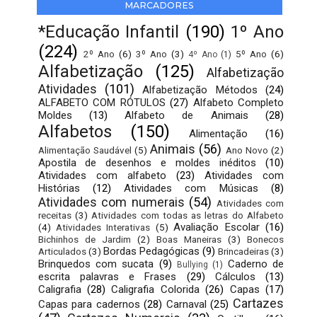
MARCADORES
*Educação Infantil
(190)
1º Ano
(224)
2º Ano
(6)
3º Ano
(3)
5º Ano
(6)
4º Ano
(1)
Alfabetização
(125)
Alfabetização
Atividades
(101)
Alfabetização Métodos
(24)
ALFABETO COM RÓTULOS
(27)
Alfabeto Completo
Moldes
(13)
Alfabeto de Animais
(28)
Alfabetos
(150)
Alimentação
(16)
Animais
(56)
Alimentação Saudável
(5)
Ano Novo
(2)
Apostila de desenhos e moldes inéditos
(10)
Atividades com alfabeto
(23)
Atividades com
Histórias
(12)
Atividades com Músicas
(8)
Atividades com numerais
(54)
Atividades com
receitas
(3)
Atividades com todas as letras do Alfabeto
Avaliação Escolar
(16)
(4)
Atividades Interativas
(5)
Bichinhos de Jardim
(2)
Boas Maneiras
(3)
Bonecos
Bordas Pedagógicas
(9)
Articulados
(3)
Brincadeiras
(3)
Brinquedos com sucata
(9)
Caderno de
Bullying
(1)
escrita palavras e Frases
(29)
Cálculos
(13)
Caligrafia
(28)
Caligrafia Colorida
(26)
Capas
(17)
Cartazes
Capas para cadernos
(28)
Carnaval
(25)