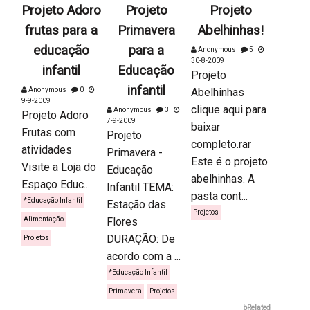
Projeto Adoro
Projeto
Projeto
frutas para a
Primavera
Abelhinhas!
educação
para a
Anonymous
5
30-8-2009
infantil
Educação
Projeto
infantil
Anonymous
0
Abelhinhas
9-9-2009
clique aqui para
Anonymous
3
Projeto Adoro
7-9-2009
baixar
Frutas com
Projeto
completo.rar
atividades
Primavera -
Este é o projeto
Visite a Loja do
Educação
abelhinhas. A
Espaço Educ...
Infantil TEMA:
pasta cont...
*Educação Infantil
Estação das
Projetos
Alimentação
Flores
DURAÇÃO: De
Projetos
acordo com a ...
*Educação Infantil
Primavera
Projetos
bRelated