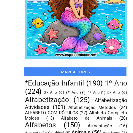
MARCADORES
*Educação Infantil
(190)
1º Ano
(224)
2º Ano
(6)
3º Ano
(3)
5º Ano
(6)
4º Ano
(1)
Alfabetização
(125)
Alfabetização
Atividades
(101)
Alfabetização Métodos
(24)
ALFABETO COM RÓTULOS
(27)
Alfabeto Completo
Moldes
(13)
Alfabeto de Animais
(28)
Alfabetos
(150)
Alimentação
(16)
Animais
(56)
Alimentação Saudável
(5)
Ano Novo
(2)