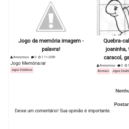
Jogo da memória imagem -
Quebra-ca
palavra!
joaninha, 
caracol, g
Anonymous
0
1-11-2009
Jogo Memória.rar
Anonymous
0
1
Jogos Didáticos
Animais
Jogos Didát
Nenhu
Posta
Deixe um comentário! Sua opinião é importante.