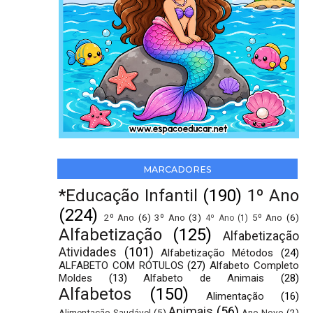
MARCADORES
*Educação Infantil
(190)
1º Ano
(224)
2º Ano
(6)
3º Ano
(3)
5º Ano
(6)
4º Ano
(1)
Alfabetização
(125)
Alfabetização
Atividades
(101)
Alfabetização Métodos
(24)
ALFABETO COM RÓTULOS
(27)
Alfabeto Completo
Moldes
(13)
Alfabeto de Animais
(28)
Alfabetos
(150)
Alimentação
(16)
Animais
(56)
Alimentação Saudável
(5)
Ano Novo
(2)