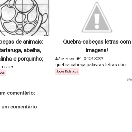
beças de animais:
Quebra-cabeças letras com
tartaruga, abelha,
imagens!
alinha e porquinho;
Anonymous
1
12-10-2009
quebra cabeça palavras letras.doc
-11-2009
Jogos Didáticos
icos
bRe
m comentário:
r um comentário