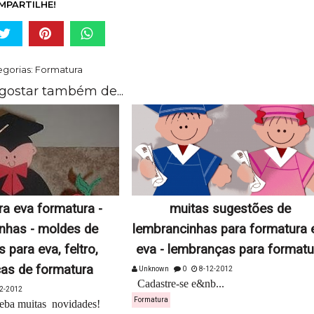
MPARTILHE!
gorias:
Formatura
gostar também de...
a eva formatura -
muitas sugestões de
nhas - moldes de
lembrancinhas para formatura
 para eva, feltro,
eva - lembranças para formatu
as de formatura
Unknown
0
8-12-2012
Cadastre-se e&nb...
2-2012
Formatura
ceba muitas novidades!