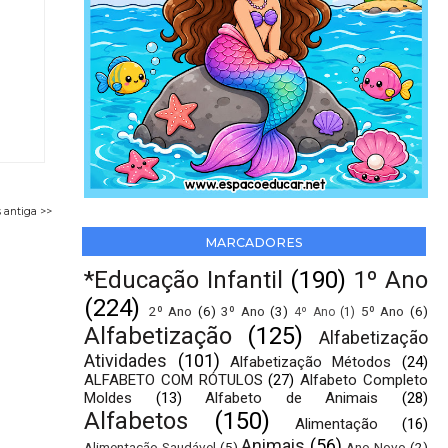
 antiga >>
MARCADORES
*Educação Infantil
(190)
1º Ano
(224)
2º Ano
(6)
3º Ano
(3)
5º Ano
(6)
4º Ano
(1)
Alfabetização
(125)
Alfabetização
Atividades
(101)
Alfabetização Métodos
(24)
ALFABETO COM RÓTULOS
(27)
Alfabeto Completo
Moldes
(13)
Alfabeto de Animais
(28)
Alfabetos
(150)
Alimentação
(16)
Animais
(56)
Alimentação Saudável
(5)
Ano Novo
(2)