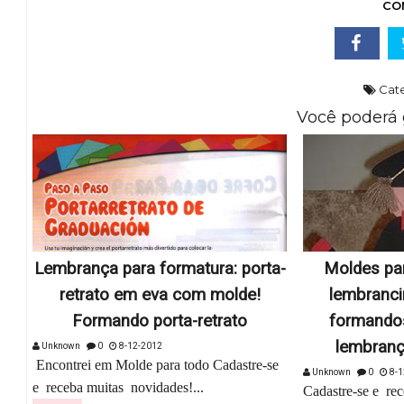
CO
Cate
Você poderá 
Lembrança para formatura: porta-
Moldes par
retrato em eva com molde!
lembranci
Formando porta-retrato
formandos
lembranç
Unknown
0
8-12-2012
Encontrei em Molde para todo Cadastre-se
Unknown
0
8-1
e receba muitas novidades!...
Cadastre-se e re