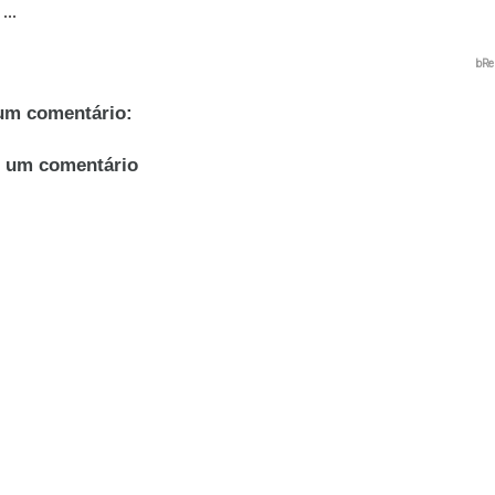
...
bRe
m comentário:
r um comentário