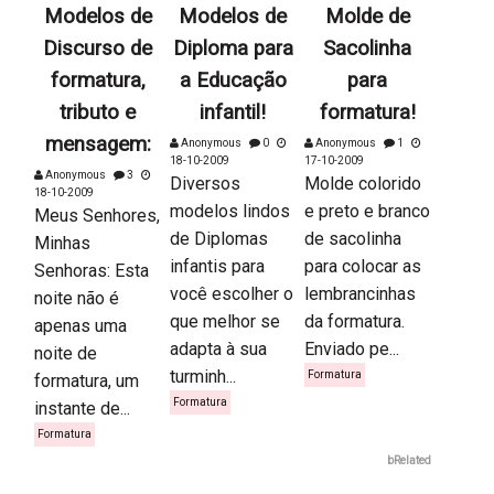
Modelos de
Modelos de
Molde de
Discurso de
Diploma para
Sacolinha
formatura,
a Educação
para
tributo e
infantil!
formatura!
mensagem:
Anonymous
0
Anonymous
1
18-10-2009
17-10-2009
Anonymous
3
Diversos
Molde colorido
18-10-2009
modelos lindos
e preto e branco
Meus Senhores,
de Diplomas
de sacolinha
Minhas
infantis para
para colocar as
Senhoras: Esta
você escolher o
lembrancinhas
noite não é
que melhor se
da formatura.
apenas uma
adapta à sua
Enviado pe...
noite de
turminh...
Formatura
formatura, um
Formatura
instante de...
Formatura
bRelated