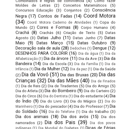
Combinados e regras de convivência
(4)
Como fazer
Moldes de Letras
(2)
Conceitos Matemáticos
(5)
Consciência
Concursos Educação
(3)
Conjuntos
(2)
Coord Motora
Negra
(17)
Contos de Fadas
(14)
(34)
Copa do
Coord. Motora Caderno de Atividades
(1)
Cores e Formas
(8)
Mundo
(2)
Corpo Humano
(4)
Crachá
(8)
Crachás
(6)
Criação de Texto
(5)
Datas
Datas Julho
(11)
Datas
Agosto
(3)
Datas Junho
(7)
Maio
(9)
Datas Março
(15)
Datas Outubro
(9)
Decoração sala de aula
(28)
Dengue
(12)
Dedoches
(1)
DESENHOS PARA COLORIR
(16)
Dia da água
(1)
Dia da
Dia da árvore
(11)
Dia da
Dia da Ave
(3)
Alfabetização
(1)
Bandeira
(14)
Dia da Escola
(3)
Dia da Família
(1)
Dia da
Dia da Mulher
(12)
Dia da Saúde
Infância
(1)
Dia da paz
(1)
Dia da Vovó
(51)
Dia das
Dia das Bruxas
(20)
(2)
Crianças
(32)
Dia das Mães
(40)
Dia de Finados
Dia de Reis
(2)
Dia de Tiradentes
(5)
Dia do Amigo
(5)
(1)
Dia do Bombeiro
(9)
Dia do Atleta
(3)
Dia do Carteiro
(2)
Dia
Dia do Circo
(6)
Dia do estudante
(4)
Dia do Dentista
(1)
do Índio
(9)
Dia do Livro
(3)
Dia do Mágico
(2)
Dia do
Dia
Dia do pescador
(4)
Dia do Professor
(7)
Marinheiro
(1)
do Soldado
(16)
Dia do trabalho
(3)
Dia do Telefone
(1)
Dia dos animais
(18)
Dia dos avós
(15)
Dia dos
Dia dos Pais
(39)
namorados
(2)
Dia dos povos
Dicas de Férias
indígenas
(1)
Dia Mundial do Diabetes
(1)