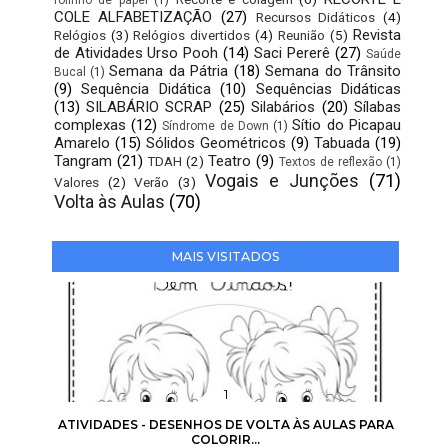
COLE ALFABETIZAÇÃO
(27)
Recursos Didáticos
(4)
Revista
Relógios
(3)
Relógios divertidos
(4)
Reunião
(5)
de Atividades Urso Pooh
(14)
Saci Pererê
(27)
Saúde
Semana da Pátria
(18)
Semana do Trânsito
Bucal
(1)
(9)
Sequência Didática
(10)
Sequências Didáticas
(13)
SILABÁRIO SCRAP
(25)
Silabários
(20)
Sílabas
complexas
(12)
Sítio do Picapau
Síndrome de Down
(1)
Amarelo
(15)
Sólidos Geométricos
(9)
Tabuada
(19)
Tangram
(21)
Teatro
(9)
TDAH
(2)
Textos de reflexão
(1)
Vogais e Junções
(71)
Valores
(2)
Verão
(3)
Volta às Aulas
(70)
MAIS VISITADOS
ATIVIDADES - DESENHOS DE VOLTA ÀS AULAS PARA
COLORIR...