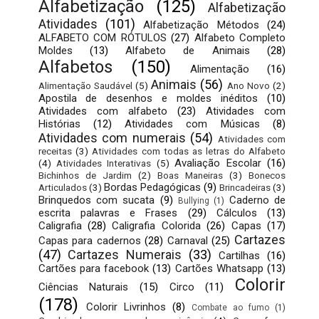
Alfabetização
(125)
Alfabetização
Atividades
(101)
Alfabetização Métodos
(24)
ALFABETO COM RÓTULOS
(27)
Alfabeto Completo
Moldes
(13)
Alfabeto de Animais
(28)
Alfabetos
(150)
Alimentação
(16)
Animais
(56)
Alimentação Saudável
(5)
Ano Novo
(2)
Apostila de desenhos e moldes inéditos
(10)
Atividades com alfabeto
(23)
Atividades com
Histórias
(12)
Atividades com Músicas
(8)
Atividades com numerais
(54)
Atividades com
receitas
(3)
Atividades com todas as letras do Alfabeto
Avaliação Escolar
(16)
(4)
Atividades Interativas
(5)
Bichinhos de Jardim
(2)
Boas Maneiras
(3)
Bonecos
Bordas Pedagógicas
(9)
Articulados
(3)
Brincadeiras
(3)
Brinquedos com sucata
(9)
Caderno de
Bullying
(1)
escrita palavras e Frases
(29)
Cálculos
(13)
Caligrafia
(28)
Caligrafia Colorida
(26)
Capas
(17)
Cartazes
Capas para cadernos
(28)
Carnaval
(25)
(47)
Cartazes Numerais
(33)
Cartilhas
(16)
Cartões para facebook
(13)
Cartões Whatsapp
(13)
Colorir
Ciências Naturais
(15)
Circo
(11)
(178)
Colorir Livrinhos
(8)
Combate ao fumo
(1)