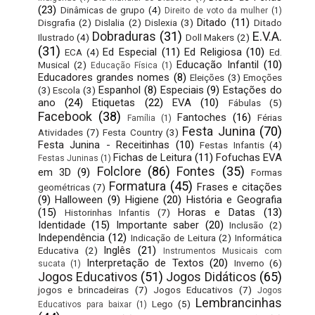
(23)
Dinâmicas de grupo
(4)
Direito de voto da mulher
(1)
Ditado
(11)
Disgrafia
(2)
Dislalia
(2)
Dislexia
(3)
Ditado
Dobraduras
(31)
E.V.A.
Ilustrado
(4)
Doll Makers
(2)
(31)
Ed Especial
(11)
Ed Religiosa
(10)
ECA
(4)
Ed.
Educação Infantil
(10)
Musical
(2)
Educação Física
(1)
Educadores grandes nomes
(8)
Eleições
(3)
Emoções
Espanhol
(8)
Especiais
(9)
Estações do
(3)
Escola
(3)
ano
(24)
Etiquetas
(22)
EVA
(10)
Fábulas
(5)
Facebook
(38)
Fantoches
(16)
Férias
Família
(1)
Festa Junina
(70)
Atividades
(7)
Festa Country
(3)
Festa Junina - Receitinhas
(10)
Festas Infantis
(4)
Fichas de Leitura
(11)
Fofuchas EVA
Festas Juninas
(1)
Folclore
(86)
Fontes
(35)
em 3D
(9)
Formas
Formatura
(45)
Frases e citações
geométricas
(7)
(9)
Halloween
(9)
Higiene
(20)
História e Geografia
(15)
Horas e Datas
(13)
Historinhas Infantis
(7)
Identidade
(15)
Importante saber
(20)
Inclusão
(2)
Independência
(12)
Indicação de Leitura
(2)
Informática
Inglês
(21)
Educativa
(2)
Instrumentos Musicais com
Interpretação de Textos
(20)
Inverno
(6)
sucata
(1)
Jogos Educativos
(51)
Jogos Didáticos
(65)
jogos e brincadeiras
(7)
Jogos Educativos
(7)
Jogos
Lembrancinhas
Lego
(5)
Educativos para baixar
(1)