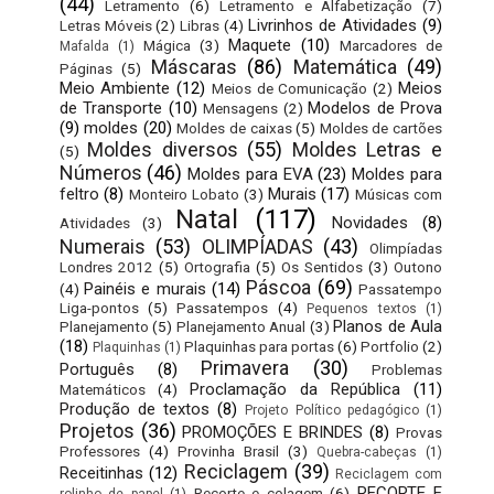
(44)
Letramento
(6)
Letramento e Alfabetização
(7)
Livrinhos de Atividades
(9)
Letras Móveis
(2)
Libras
(4)
Maquete
(10)
Mágica
(3)
Marcadores de
Mafalda
(1)
Máscaras
(86)
Matemática
(49)
Páginas
(5)
Meio Ambiente
(12)
Meios
Meios de Comunicação
(2)
de Transporte
(10)
Modelos de Prova
Mensagens
(2)
(9)
moldes
(20)
Moldes de caixas
(5)
Moldes de cartões
Moldes diversos
(55)
Moldes Letras e
(5)
Números
(46)
Moldes para EVA
(23)
Moldes para
feltro
(8)
Murais
(17)
Monteiro Lobato
(3)
Músicas com
Natal
(117)
Novidades
(8)
Atividades
(3)
Numerais
(53)
OLIMPÍADAS
(43)
Olimpíadas
Londres 2012
(5)
Ortografia
(5)
Os Sentidos
(3)
Outono
Páscoa
(69)
Painéis e murais
(14)
(4)
Passatempo
Liga-pontos
(5)
Passatempos
(4)
Pequenos textos
(1)
Planos de Aula
Planejamento
(5)
Planejamento Anual
(3)
(18)
Plaquinhas para portas
(6)
Portfolio
(2)
Plaquinhas
(1)
Primavera
(30)
Português
(8)
Problemas
Proclamação da República
(11)
Matemáticos
(4)
Produção de textos
(8)
Projeto Político pedagógico
(1)
Projetos
(36)
PROMOÇÕES E BRINDES
(8)
Provas
Professores
(4)
Provinha Brasil
(3)
Quebra-cabeças
(1)
Reciclagem
(39)
Receitinhas
(12)
Reciclagem com
RECORTE E
Recorte e colagem
(6)
rolinho de papel
(1)