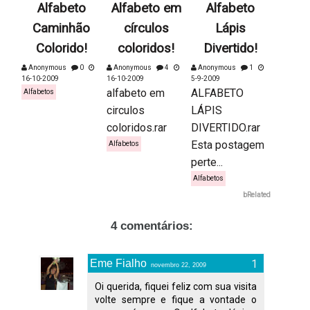
Alfabeto
Alfabeto em
Alfabeto
Caminhão
círculos
Lápis
Colorido!
coloridos!
Divertido!
Anonymous
0
Anonymous
4
Anonymous
1
16-10-2009
16-10-2009
5-9-2009
alfabeto em
ALFABETO
Alfabetos
circulos
LÁPIS
coloridos.rar
DIVERTIDO.rar
Esta postagem
Alfabetos
perte...
Alfabetos
bRelated
4 comentários:
Eme Fialho
novembro 22, 2009
Oi querida, fiquei feliz com sua visita
volte sempre e fique a vontade o