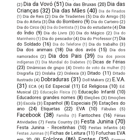
Dia da Vovó
(51)
Dia das
Dia das Bruxas
(20)
(2)
Crianças
(32)
Dia das Mães
(40)
Dia de Finados
Dia de Reis
(2)
Dia de Tiradentes
(5)
Dia do Amigo
(5)
(1)
Dia do Bombeiro
(9)
Dia do Atleta
(3)
Dia do Carteiro
(2)
Dia
Dia do Circo
(6)
Dia do estudante
(4)
Dia do Dentista
(1)
do Índio
(9)
Dia do Livro
(3)
Dia do Mágico
(2)
Dia do
Dia
Dia do pescador
(4)
Dia do Professor
(7)
Marinheiro
(1)
do Soldado
(16)
Dia do trabalho
(3)
Dia do Telefone
(1)
Dia dos animais
(18)
Dia dos avós
(15)
Dia dos
Dia dos Pais
(39)
namorados
(2)
Dia dos povos
Dicas de Férias
indígenas
(1)
Dia Mundial do Diabetes
(1)
(23)
Dinâmicas de grupo
(4)
Direito de voto da mulher
(1)
Ditado
(11)
Disgrafia
(2)
Dislalia
(2)
Dislexia
(3)
Ditado
Dobraduras
(31)
E.V.A.
Ilustrado
(4)
Doll Makers
(2)
(31)
Ed Especial
(11)
Ed Religiosa
(10)
ECA
(4)
Ed.
Educação Infantil
(10)
Musical
(2)
Educação Física
(1)
Educadores grandes nomes
(8)
Eleições
(3)
Emoções
Espanhol
(8)
Especiais
(9)
Estações do
(3)
Escola
(3)
ano
(24)
Etiquetas
(22)
EVA
(10)
Fábulas
(5)
Facebook
(38)
Fantoches
(16)
Férias
Família
(1)
Festa Junina
(70)
Atividades
(7)
Festa Country
(3)
Festa Junina - Receitinhas
(10)
Festas Infantis
(4)
Fichas de Leitura
(11)
Fofuchas EVA
Festas Juninas
(1)
Folclore
(86)
Fontes
(35)
em 3D
(9)
Formas