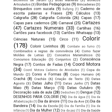
Bichinhos de Jardim
(2)
Boas Maneiras
(3)
Bonecos
Bordas Pedagógicas
(9)
Articulados
(3)
Brincadeiras
(3)
Brinquedos com sucata
(9)
Caderno de
Bullying
(1)
escrita palavras e Frases
(29)
Cálculos
(13)
Caligrafia
(28)
Caligrafia Colorida
(26)
Capas
(17)
Cartazes
Capas para cadernos
(28)
Carnaval
(25)
(47)
Cartazes Numerais
(33)
Cartilhas
(16)
Cartões para facebook
(13)
Cartões Whatsapp
(13)
Colorir
Ciências Naturais
(15)
Circo
(11)
(178)
Colorir Livrinhos
(8)
Combate ao fumo
(1)
Combinados e regras de convivência
(4)
Como fazer
Moldes de Letras
(2)
Conceitos Matemáticos
(5)
Consciência
Concursos Educação
(3)
Conjuntos
(2)
Coord Motora
Negra
(17)
Contos de Fadas
(14)
(34)
Copa do
Coord. Motora Caderno de Atividades
(1)
Cores e Formas
(8)
Mundo
(2)
Corpo Humano
(4)
Crachá
(8)
Crachás
(6)
Criação de Texto
(5)
Datas
Datas Julho
(11)
Datas
Agosto
(3)
Datas Junho
(7)
Maio
(9)
Datas Março
(15)
Datas Outubro
(9)
Decoração sala de aula
(28)
Dengue
(12)
Dedoches
(1)
DESENHOS PARA COLORIR
(16)
Dia da água
(1)
Dia da
Dia da árvore
(11)
Dia da
Dia da Ave
(3)
Alfabetização
(1)
Bandeira
(14)
Dia da Escola
(3)
Dia da Família
(1)
Dia da
Dia da Mulher
(12)
Dia da Saúde
Infância
(1)
Dia da paz
(1)