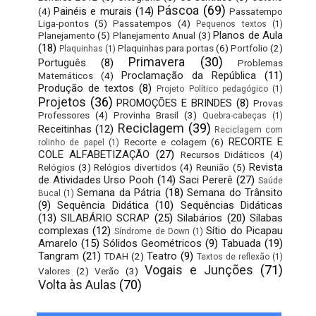
Páscoa
(69)
Painéis e murais
(14)
(4)
Passatempo
Liga-pontos
(5)
Passatempos
(4)
Pequenos textos
(1)
Planos de Aula
Planejamento
(5)
Planejamento Anual
(3)
(18)
Plaquinhas para portas
(6)
Portfolio
(2)
Plaquinhas
(1)
Primavera
(30)
Português
(8)
Problemas
Proclamação da República
(11)
Matemáticos
(4)
Produção de textos
(8)
Projeto Político pedagógico
(1)
Projetos
(36)
PROMOÇÕES E BRINDES
(8)
Provas
Professores
(4)
Provinha Brasil
(3)
Quebra-cabeças
(1)
Reciclagem
(39)
Receitinhas
(12)
Reciclagem com
RECORTE E
Recorte e colagem
(6)
rolinho de papel
(1)
COLE ALFABETIZAÇÃO
(27)
Recursos Didáticos
(4)
Revista
Relógios
(3)
Relógios divertidos
(4)
Reunião
(5)
de Atividades Urso Pooh
(14)
Saci Pererê
(27)
Saúde
Semana da Pátria
(18)
Semana do Trânsito
Bucal
(1)
(9)
Sequência Didática
(10)
Sequências Didáticas
(13)
SILABÁRIO SCRAP
(25)
Silabários
(20)
Sílabas
complexas
(12)
Sítio do Picapau
Síndrome de Down
(1)
Amarelo
(15)
Sólidos Geométricos
(9)
Tabuada
(19)
Tangram
(21)
Teatro
(9)
TDAH
(2)
Textos de reflexão
(1)
Vogais e Junções
(71)
Valores
(2)
Verão
(3)
Volta às Aulas
(70)