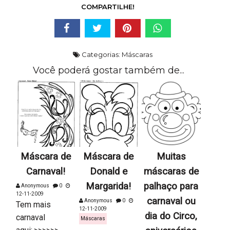
COMPARTILHE!
Categorias:
Máscaras
Você poderá gostar também de...
Máscara de
Máscara de
Muitas
Carnaval!
Donald e
máscaras de
Margarida!
palhaço para
Anonymous
0
12-11-2009
carnaval ou
Anonymous
0
Tem mais
12-11-2009
dia do Circo,
carnaval
Máscaras