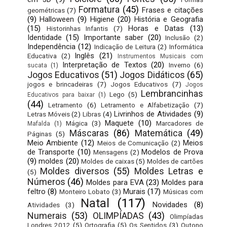
Formatura
(45)
Frases e citações
geométricas
(7)
(9)
Halloween
(9)
Higiene
(20)
História e Geografia
(15)
Horas e Datas
(13)
Historinhas Infantis
(7)
Identidade
(15)
Importante saber
(20)
Inclusão
(2)
Independência
(12)
Indicação de Leitura
(2)
Informática
Inglês
(21)
Educativa
(2)
Instrumentos Musicais com
Interpretação de Textos
(20)
Inverno
(6)
sucata
(1)
Jogos Educativos
(51)
Jogos Didáticos
(65)
jogos e brincadeiras
(7)
Jogos Educativos
(7)
Jogos
Lembrancinhas
Lego
(5)
Educativos para baixar
(1)
(44)
Letramento
(6)
Letramento e Alfabetização
(7)
Livrinhos de Atividades
(9)
Letras Móveis
(2)
Libras
(4)
Maquete
(10)
Mágica
(3)
Marcadores de
Mafalda
(1)
Máscaras
(86)
Matemática
(49)
Páginas
(5)
Meio Ambiente
(12)
Meios
Meios de Comunicação
(2)
de Transporte
(10)
Modelos de Prova
Mensagens
(2)
(9)
moldes
(20)
Moldes de caixas
(5)
Moldes de cartões
Moldes diversos
(55)
Moldes Letras e
(5)
Números
(46)
Moldes para EVA
(23)
Moldes para
feltro
(8)
Murais
(17)
Monteiro Lobato
(3)
Músicas com
Natal
(117)
Novidades
(8)
Atividades
(3)
Numerais
(53)
OLIMPÍADAS
(43)
Olimpíadas
Londres 2012
(5)
Ortografia
(5)
Os Sentidos
(3)
Outono