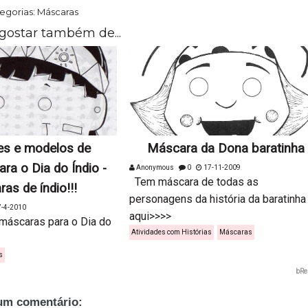
egorias:
Máscaras
gostar também de...
es e modelos de
Máscara da Dona baratinha
ra o Dia do Índio -
Anonymous
0
17-11-2009
Tem máscara de todas as
as de índio!!!
personagens da história da baratinha
-4-2010
aqui>>>>
máscaras para o Dia do
Atividades com Histórias
Máscaras
s
bRe
m comentário: