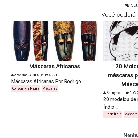
Cat
Você poderá 
Máscaras Africanas
20 Mold
máscaras pa
Anonymous
0
19-6-2010
Máscaras Africanas Por Rodrigo...
Máscar
Consciência Negra
Máscaras
Anonymous
0
7
20 modelos de 
Índio ...
Dia do Índio
Máscara
Nenhu