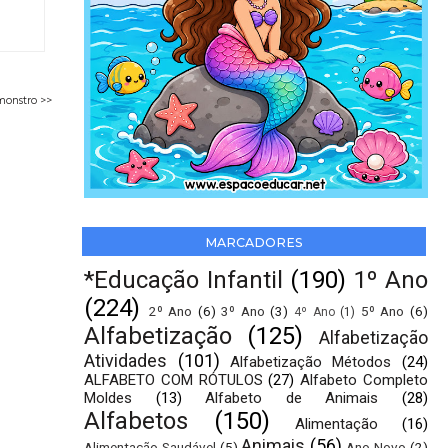
monstro >>
MARCADORES
*Educação Infantil
(190)
1º Ano
(224)
2º Ano
(6)
3º Ano
(3)
5º Ano
(6)
4º Ano
(1)
Alfabetização
(125)
Alfabetização
Atividades
(101)
Alfabetização Métodos
(24)
ALFABETO COM RÓTULOS
(27)
Alfabeto Completo
Moldes
(13)
Alfabeto de Animais
(28)
Alfabetos
(150)
Alimentação
(16)
Animais
(56)
Alimentação Saudável
(5)
Ano Novo
(2)