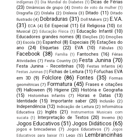
Dicas de Férias
indígenas
(1)
Dia Mundial do Diabetes
(1)
(23)
Dinâmicas de grupo
(4)
Direito de voto da mulher
(1)
Ditado
(11)
Disgrafia
(2)
Dislalia
(2)
Dislexia
(3)
Ditado
Dobraduras
(31)
E.V.A.
Ilustrado
(4)
Doll Makers
(2)
(31)
Ed Especial
(11)
Ed Religiosa
(10)
ECA
(4)
Ed.
Educação Infantil
(10)
Musical
(2)
Educação Física
(1)
Educadores grandes nomes
(8)
Eleições
(3)
Emoções
Espanhol
(8)
Especiais
(9)
Estações do
(3)
Escola
(3)
ano
(24)
Etiquetas
(22)
EVA
(10)
Fábulas
(5)
Facebook
(38)
Fantoches
(16)
Férias
Família
(1)
Festa Junina
(70)
Atividades
(7)
Festa Country
(3)
Festa Junina - Receitinhas
(10)
Festas Infantis
(4)
Fichas de Leitura
(11)
Fofuchas EVA
Festas Juninas
(1)
Folclore
(86)
Fontes
(35)
em 3D
(9)
Formas
Formatura
(45)
Frases e citações
geométricas
(7)
(9)
Halloween
(9)
Higiene
(20)
História e Geografia
(15)
Horas e Datas
(13)
Historinhas Infantis
(7)
Identidade
(15)
Importante saber
(20)
Inclusão
(2)
Independência
(12)
Indicação de Leitura
(2)
Informática
Inglês
(21)
Educativa
(2)
Instrumentos Musicais com
Interpretação de Textos
(20)
Inverno
(6)
sucata
(1)
Jogos Educativos
(51)
Jogos Didáticos
(65)
jogos e brincadeiras
(7)
Jogos Educativos
(7)
Jogos
Lembrancinhas
Lego
(5)
Educativos para baixar
(1)