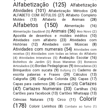
Alfabetização
(125)
Alfabetização
Atividades
(101)
Alfabetização Métodos
(24)
ALFABETO COM RÓTULOS
(27)
Alfabeto Completo
Moldes
(13)
Alfabeto de Animais
(28)
Alfabetos
(150)
Alimentação
(16)
Animais
(56)
Alimentação Saudável
(5)
Ano Novo
(2)
Apostila de desenhos e moldes inéditos
(10)
Atividades com alfabeto
(23)
Atividades com
Histórias
(12)
Atividades com Músicas
(8)
Atividades com numerais
(54)
Atividades com
receitas
(3)
Atividades com todas as letras do Alfabeto
Avaliação Escolar
(16)
(4)
Atividades Interativas
(5)
Bichinhos de Jardim
(2)
Boas Maneiras
(3)
Bonecos
Bordas Pedagógicas
(9)
Articulados
(3)
Brincadeiras
(3)
Brinquedos com sucata
(9)
Caderno de
Bullying
(1)
escrita palavras e Frases
(29)
Cálculos
(13)
Caligrafia
(28)
Caligrafia Colorida
(26)
Capas
(17)
Cartazes
Capas para cadernos
(28)
Carnaval
(25)
(47)
Cartazes Numerais
(33)
Cartilhas
(16)
Cartões para facebook
(13)
Cartões Whatsapp
(13)
Colorir
Ciências Naturais
(15)
Circo
(11)
(178)
Colorir Livrinhos
(8)
Combate ao fumo
(1)