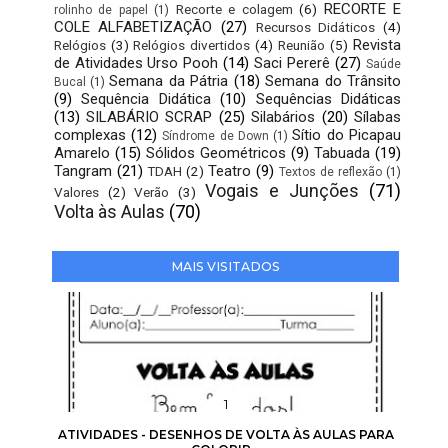
RECORTE E
Recorte e colagem
(6)
rolinho de papel
(1)
COLE ALFABETIZAÇÃO
(27)
Recursos Didáticos
(4)
Revista
Relógios
(3)
Relógios divertidos
(4)
Reunião
(5)
de Atividades Urso Pooh
(14)
Saci Pererê
(27)
Saúde
Semana da Pátria
(18)
Semana do Trânsito
Bucal
(1)
(9)
Sequência Didática
(10)
Sequências Didáticas
(13)
SILABÁRIO SCRAP
(25)
Silabários
(20)
Sílabas
complexas
(12)
Sítio do Picapau
Síndrome de Down
(1)
Amarelo
(15)
Sólidos Geométricos
(9)
Tabuada
(19)
Tangram
(21)
Teatro
(9)
TDAH
(2)
Textos de reflexão
(1)
Vogais e Junções
(71)
Valores
(2)
Verão
(3)
Volta às Aulas
(70)
MAIS VISITADOS
ATIVIDADES - DESENHOS DE VOLTA ÀS AULAS PARA