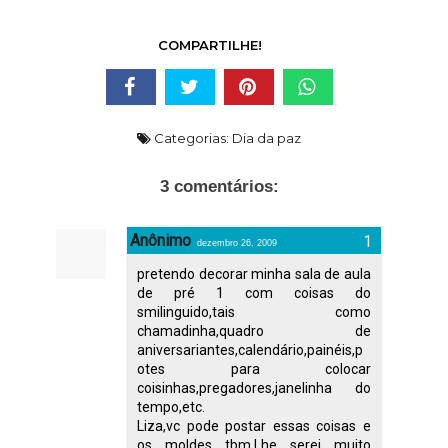
COMPARTILHE!
Categorias:
Dia da paz
3 comentários:
Anônimo
dezembro 26, 2009
pretendo decorar minha sala de aula
de pré 1 com coisas do
smilinguido,tais como
chamadinha,quadro de
aniversariantes,calendário,painéis,p
otes para colocar
coisinhas,pregadores,janelinha do
tempo,etc.
Liza,vc pode postar essas coisas e
os moldes tbm.Lhe serei muito