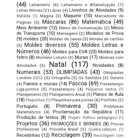
(44)
Letramento
(6)
Letramento e Alfabetização
(7)
Livrinhos de Atividades
(9)
Letras Móveis
(2)
Libras
(4)
Maquete
(10)
Mágica
(3)
Marcadores de
Mafalda
(1)
Máscaras
(86)
Matemática
(49)
Páginas
(5)
Meio Ambiente
(12)
Meios
Meios de Comunicação
(2)
de Transporte
(10)
Modelos de Prova
Mensagens
(2)
(9)
moldes
(20)
Moldes de caixas
(5)
Moldes de cartões
Moldes diversos
(55)
Moldes Letras e
(5)
Números
(46)
Moldes para EVA
(23)
Moldes para
feltro
(8)
Murais
(17)
Monteiro Lobato
(3)
Músicas com
Natal
(117)
Novidades
(8)
Atividades
(3)
Numerais
(53)
OLIMPÍADAS
(43)
Olimpíadas
Londres 2012
(5)
Ortografia
(5)
Os Sentidos
(3)
Outono
Páscoa
(69)
Painéis e murais
(14)
(4)
Passatempo
Liga-pontos
(5)
Passatempos
(4)
Pequenos textos
(1)
Planos de Aula
Planejamento
(5)
Planejamento Anual
(3)
(18)
Plaquinhas para portas
(6)
Portfolio
(2)
Plaquinhas
(1)
Primavera
(30)
Português
(8)
Problemas
Proclamação da República
(11)
Matemáticos
(4)
Produção de textos
(8)
Projeto Político pedagógico
(1)
Projetos
(36)
PROMOÇÕES E BRINDES
(8)
Provas
Professores
(4)
Provinha Brasil
(3)
Quebra-cabeças
(1)
Reciclagem
(39)
Receitinhas
(12)
Reciclagem com