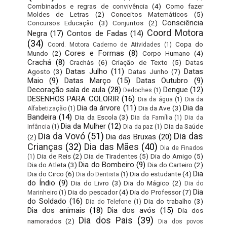
Combinados e regras de convivência
(4)
Como fazer
Moldes de Letras
(2)
Conceitos Matemáticos
(5)
Consciência
Concursos Educação
(3)
Conjuntos
(2)
Coord Motora
Negra
(17)
Contos de Fadas
(14)
(34)
Copa do
Coord. Motora Caderno de Atividades
(1)
Cores e Formas
(8)
Mundo
(2)
Corpo Humano
(4)
Crachá
(8)
Crachás
(6)
Criação de Texto
(5)
Datas
Datas Julho
(11)
Datas
Agosto
(3)
Datas Junho
(7)
Maio
(9)
Datas Março
(15)
Datas Outubro
(9)
Decoração sala de aula
(28)
Dengue
(12)
Dedoches
(1)
DESENHOS PARA COLORIR
(16)
Dia da água
(1)
Dia da
Dia da árvore
(11)
Dia da
Dia da Ave
(3)
Alfabetização
(1)
Bandeira
(14)
Dia da Escola
(3)
Dia da Família
(1)
Dia da
Dia da Mulher
(12)
Dia da Saúde
Infância
(1)
Dia da paz
(1)
Dia da Vovó
(51)
Dia das
Dia das Bruxas
(20)
(2)
Crianças
(32)
Dia das Mães
(40)
Dia de Finados
Dia de Reis
(2)
Dia de Tiradentes
(5)
Dia do Amigo
(5)
(1)
Dia do Bombeiro
(9)
Dia do Atleta
(3)
Dia do Carteiro
(2)
Dia
Dia do Circo
(6)
Dia do estudante
(4)
Dia do Dentista
(1)
do Índio
(9)
Dia do Livro
(3)
Dia do Mágico
(2)
Dia do
Dia
Dia do pescador
(4)
Dia do Professor
(7)
Marinheiro
(1)
do Soldado
(16)
Dia do trabalho
(3)
Dia do Telefone
(1)
Dia dos animais
(18)
Dia dos avós
(15)
Dia dos
Dia dos Pais
(39)
namorados
(2)
Dia dos povos