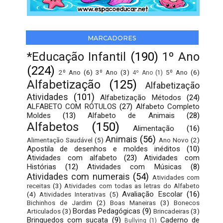
MARCADORES
*Educação Infantil
(190)
1º Ano
(224)
2º Ano
(6)
3º Ano
(3)
5º Ano
(6)
4º Ano
(1)
Alfabetização
(125)
Alfabetização
Atividades
(101)
Alfabetização Métodos
(24)
ALFABETO COM RÓTULOS
(27)
Alfabeto Completo
Moldes
(13)
Alfabeto de Animais
(28)
Alfabetos
(150)
Alimentação
(16)
Animais
(56)
Alimentação Saudável
(5)
Ano Novo
(2)
Apostila de desenhos e moldes inéditos
(10)
Atividades com alfabeto
(23)
Atividades com
Histórias
(12)
Atividades com Músicas
(8)
Atividades com numerais
(54)
Atividades com
receitas
(3)
Atividades com todas as letras do Alfabeto
Avaliação Escolar
(16)
(4)
Atividades Interativas
(5)
Bichinhos de Jardim
(2)
Boas Maneiras
(3)
Bonecos
Bordas Pedagógicas
(9)
Articulados
(3)
Brincadeiras
(3)
Brinquedos com sucata
(9)
Caderno de
Bullying
(1)