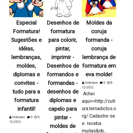
Especial
Desenhos de
Moldes da
Formatura!
formatura
coruja
Sugestões e
para colorir,
formanda -
idéias,
pintar,
coruja
lembranças,
imprimir -
lembrança de
moldes,
Desenhos de
formatura em
diplomas e
formandos e
eva molde!
convites -
formandas -
Unknown
0
8-
12-2012
tudo para a
desenhos de
Achei
formatura
diplomas e
aqui>>http://cult
infantil!
capelo para
ura.temadictos.o
rg/ Cadastre-se
pintar -
Unknown
0
9-
12-2012
e receba
moldes de
muitas&nb...