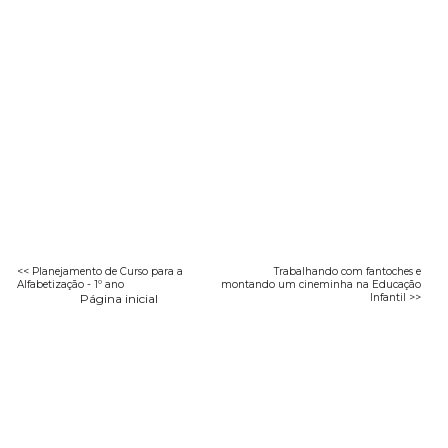
<< Planejamento de Curso para a
Trabalhando com fantoches e
Alfabetização - 1º ano
montando um cineminha na Educação
Página inicial
Infantil >>