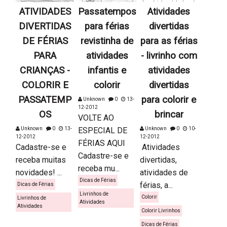
ATIVIDADES
Passatempos
Atividades
DIVERTIDAS
para férias
divertidas
DE FÉRIAS
revistinha de
para as férias
PARA
atividades
- livrinho com
CRIANÇAS -
infantis e
atividades
COLORIR E
colorir
divertidas
PASSATEMP
para colorir e
Unknown
0
13-
12-2012
OS
brincar
VOLTE AO
Unknown
0
13-
ESPECIAL DE
Unknown
0
10-
12-2012
12-2012
FÉRIAS AQUI
Cadastre-se e
Atividades
Cadastre-se e
receba muitas
divertidas,
receba mu...
novidades! ...
atividades de
Dicas de Férias
férias, a...
Dicas de Férias
Livrinhos de
Colorir
Livrinhos de
Atividades
Atividades
Colorir Livrinhos
Dicas de Férias