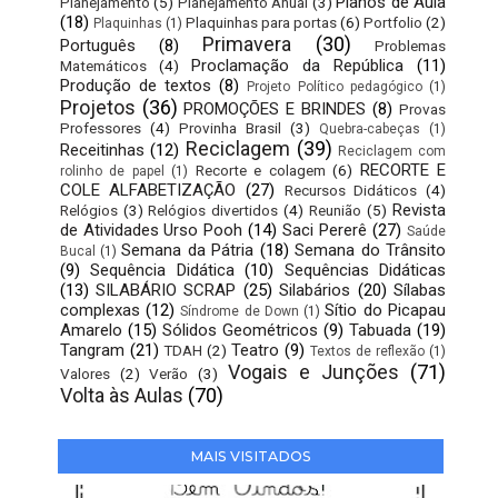
Planos de Aula
Planejamento
(5)
Planejamento Anual
(3)
(18)
Plaquinhas para portas
(6)
Portfolio
(2)
Plaquinhas
(1)
Primavera
(30)
Português
(8)
Problemas
Proclamação da República
(11)
Matemáticos
(4)
Produção de textos
(8)
Projeto Político pedagógico
(1)
Projetos
(36)
PROMOÇÕES E BRINDES
(8)
Provas
Professores
(4)
Provinha Brasil
(3)
Quebra-cabeças
(1)
Reciclagem
(39)
Receitinhas
(12)
Reciclagem com
RECORTE E
Recorte e colagem
(6)
rolinho de papel
(1)
COLE ALFABETIZAÇÃO
(27)
Recursos Didáticos
(4)
Revista
Relógios
(3)
Relógios divertidos
(4)
Reunião
(5)
de Atividades Urso Pooh
(14)
Saci Pererê
(27)
Saúde
Semana da Pátria
(18)
Semana do Trânsito
Bucal
(1)
(9)
Sequência Didática
(10)
Sequências Didáticas
(13)
SILABÁRIO SCRAP
(25)
Silabários
(20)
Sílabas
complexas
(12)
Sítio do Picapau
Síndrome de Down
(1)
Amarelo
(15)
Sólidos Geométricos
(9)
Tabuada
(19)
Tangram
(21)
Teatro
(9)
TDAH
(2)
Textos de reflexão
(1)
Vogais e Junções
(71)
Valores
(2)
Verão
(3)
Volta às Aulas
(70)
MAIS VISITADOS