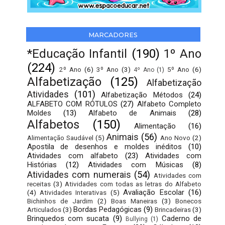
MARCADORES
*Educação Infantil
(190)
1º Ano
(224)
2º Ano
(6)
3º Ano
(3)
5º Ano
(6)
4º Ano
(1)
Alfabetização
(125)
Alfabetização
Atividades
(101)
Alfabetização Métodos
(24)
ALFABETO COM RÓTULOS
(27)
Alfabeto Completo
Moldes
(13)
Alfabeto de Animais
(28)
Alfabetos
(150)
Alimentação
(16)
Animais
(56)
Alimentação Saudável
(5)
Ano Novo
(2)
Apostila de desenhos e moldes inéditos
(10)
Atividades com alfabeto
(23)
Atividades com
Histórias
(12)
Atividades com Músicas
(8)
Atividades com numerais
(54)
Atividades com
receitas
(3)
Atividades com todas as letras do Alfabeto
Avaliação Escolar
(16)
(4)
Atividades Interativas
(5)
Bichinhos de Jardim
(2)
Boas Maneiras
(3)
Bonecos
Bordas Pedagógicas
(9)
Articulados
(3)
Brincadeiras
(3)
Brinquedos com sucata
(9)
Caderno de
Bullying
(1)