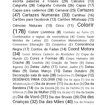
escrita palavras e Frases
(29)
Cálculos
(13)
Caligrafia
(28)
Caligrafia Colorida
(26)
Capas
(17)
Cartazes
Capas para cadernos
(28)
Carnaval
(25)
(47)
Cartazes Numerais
(33)
Cartilhas
(16)
Cartões para facebook
(13)
Cartões Whatsapp
(13)
Colorir
Ciências Naturais
(15)
Circo
(11)
(178)
Colorir Livrinhos
(8)
Combate ao fumo
(1)
Combinados e regras de convivência
(4)
Como fazer
Moldes de Letras
(2)
Conceitos Matemáticos
(5)
Consciência
Concursos Educação
(3)
Conjuntos
(2)
Coord Motora
Negra
(17)
Contos de Fadas
(14)
(34)
Copa do
Coord. Motora Caderno de Atividades
(1)
Cores e Formas
(8)
Mundo
(2)
Corpo Humano
(4)
Crachá
(8)
Crachás
(6)
Criação de Texto
(5)
Datas
Datas Julho
(11)
Datas
Agosto
(3)
Datas Junho
(7)
Maio
(9)
Datas Março
(15)
Datas Outubro
(9)
Decoração sala de aula
(28)
Dengue
(12)
Dedoches
(1)
DESENHOS PARA COLORIR
(16)
Dia da água
(1)
Dia da
Dia da árvore
(11)
Dia da
Dia da Ave
(3)
Alfabetização
(1)
Bandeira
(14)
Dia da Escola
(3)
Dia da Família
(1)
Dia da
Dia da Mulher
(12)
Dia da Saúde
Infância
(1)
Dia da paz
(1)
Dia da Vovó
(51)
Dia das
Dia das Bruxas
(20)
(2)
Crianças
(32)
Dia das Mães
(40)
Dia de Finados