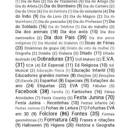
Dia de Reis
(2)
Dia de Tiradentes
(5)
Dia do Amigo
(5)
(1)
Dia do Bombeiro
(9)
Dia do Atleta
(3)
Dia do Carteiro
(2)
Dia
Dia do Circo
(6)
Dia do estudante
(4)
Dia do Dentista
(1)
do Índio
(9)
Dia do Livro
(3)
Dia do Mágico
(2)
Dia do
Dia
Dia do pescador
(4)
Dia do Professor
(7)
Marinheiro
(1)
do Soldado
(16)
Dia do trabalho
(3)
Dia do Telefone
(1)
Dia dos animais
(18)
Dia dos avós
(15)
Dia dos
Dia dos Pais
(39)
namorados
(2)
Dia dos povos
Dicas de Férias
indígenas
(1)
Dia Mundial do Diabetes
(1)
(23)
Dinâmicas de grupo
(4)
Direito de voto da mulher
(1)
Ditado
(11)
Disgrafia
(2)
Dislalia
(2)
Dislexia
(3)
Ditado
Dobraduras
(31)
E.V.A.
Ilustrado
(4)
Doll Makers
(2)
(31)
Ed Especial
(11)
Ed Religiosa
(10)
ECA
(4)
Ed.
Educação Infantil
(10)
Musical
(2)
Educação Física
(1)
Educadores grandes nomes
(8)
Eleições
(3)
Emoções
Espanhol
(8)
Especiais
(9)
Estações do
(3)
Escola
(3)
ano
(24)
Etiquetas
(22)
EVA
(10)
Fábulas
(5)
Facebook
(38)
Fantoches
(16)
Férias
Família
(1)
Festa Junina
(70)
Atividades
(7)
Festa Country
(3)
Festa Junina - Receitinhas
(10)
Festas Infantis
(4)
Fichas de Leitura
(11)
Fofuchas EVA
Festas Juninas
(1)
Folclore
(86)
Fontes
(35)
em 3D
(9)
Formas
Formatura
(45)
Frases e citações
geométricas
(7)
(9)
Halloween
(9)
Higiene
(20)
História e Geografia