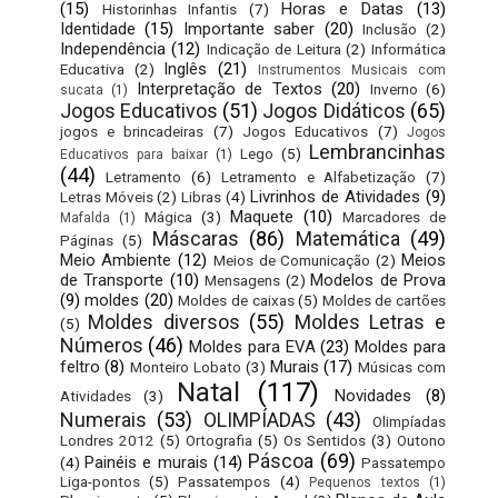
(15)
Horas e Datas
(13)
Historinhas Infantis
(7)
Identidade
(15)
Importante saber
(20)
Inclusão
(2)
Independência
(12)
Indicação de Leitura
(2)
Informática
Inglês
(21)
Educativa
(2)
Instrumentos Musicais com
Interpretação de Textos
(20)
Inverno
(6)
sucata
(1)
Jogos Educativos
(51)
Jogos Didáticos
(65)
jogos e brincadeiras
(7)
Jogos Educativos
(7)
Jogos
Lembrancinhas
Lego
(5)
Educativos para baixar
(1)
(44)
Letramento
(6)
Letramento e Alfabetização
(7)
Livrinhos de Atividades
(9)
Letras Móveis
(2)
Libras
(4)
Maquete
(10)
Mágica
(3)
Marcadores de
Mafalda
(1)
Máscaras
(86)
Matemática
(49)
Páginas
(5)
Meio Ambiente
(12)
Meios
Meios de Comunicação
(2)
de Transporte
(10)
Modelos de Prova
Mensagens
(2)
(9)
moldes
(20)
Moldes de caixas
(5)
Moldes de cartões
Moldes diversos
(55)
Moldes Letras e
(5)
Números
(46)
Moldes para EVA
(23)
Moldes para
feltro
(8)
Murais
(17)
Monteiro Lobato
(3)
Músicas com
Natal
(117)
Novidades
(8)
Atividades
(3)
Numerais
(53)
OLIMPÍADAS
(43)
Olimpíadas
Londres 2012
(5)
Ortografia
(5)
Os Sentidos
(3)
Outono
Páscoa
(69)
Painéis e murais
(14)
(4)
Passatempo
Liga-pontos
(5)
Passatempos
(4)
Pequenos textos
(1)