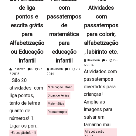
de liga
com
Atividades
pontos e
passatempos
com
escrita grátis
de
passatempos
para
matemática
para colorir,
Alfabetização
para
alfabetização
ou Educação
educação
, labirinto etc.
Infantil
infantil
Unknown
2
29-
6-2014
Unknown
0
27-
Unknown
1
7-7-
Atividades com
6-2018
2014
passatempos
São 20
divertidos para
atividades com
*Educação Infantil
crianças!
liga pontos,
Dicas de Férias
Amplie as
tanto de letras
Matemática
imagens para
quanto de
Passatempos
salvar em
números! 1.
tamanho mai...
Ligar os pon...
Alfabetização
*Educação Infantil