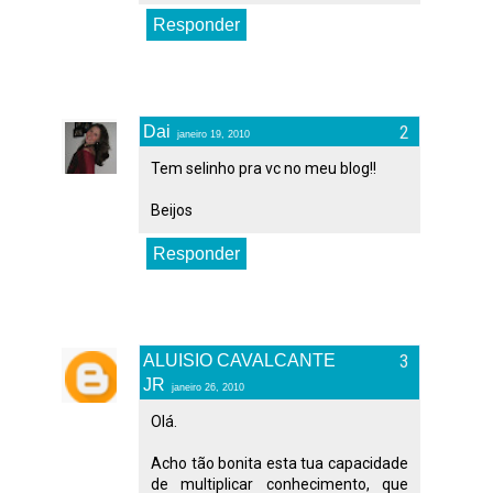
Responder
Dai
janeiro 19, 2010
Tem selinho pra vc no meu blog!!
Beijos
Responder
ALUISIO CAVALCANTE
JR
janeiro 26, 2010
Olá.
Acho tão bonita esta tua capacidade
de multiplicar conhecimento, que