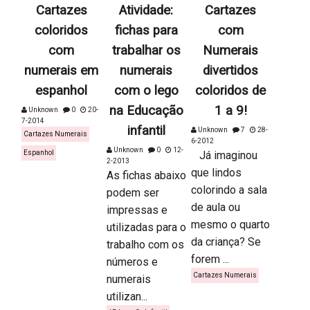
Cartazes
Atividade:
Cartazes
coloridos
fichas para
com
com
trabalhar os
Numerais
numerais em
numerais
divertidos
espanhol
com o lego
coloridos de
na Educação
1 a 9!
Unknown
0
20-
7-2014
infantil
Unknown
7
28-
Cartazes Numerais
6-2012
Unknown
0
12-
Espanhol
Já imaginou
2-2013
que lindos
As fichas abaixo
colorindo a sala
podem ser
de aula ou
impressas e
mesmo o quarto
utilizadas para o
da criança? Se
trabalho com os
forem ...
números e
Cartazes Numerais
numerais
utilizan...