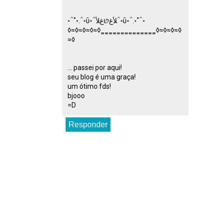
◦΅˚◦.΅◦ΰ◦΅ﻍﻸછﻸﻍ΅◦ΰ◦΅.◦˚΅◦
◊≈◊≈◊≈◊≈◊‗‗‗‗‗‗‗‗‗‗‗‗‗‗◊≈◊≈◊≈◊
≈◊
... passei por aqui!
seu blog é uma graça!
um ótimo fds!
bjooo
=D
Responder