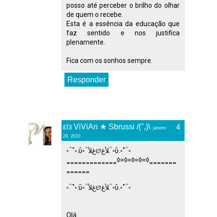
posso até perceber o brilho do olhar
de quem o recebe.
Esta é a essência da educação que
faz sentido e nos justifica
plenamente.
Fica com os sonhos sempre.
Responder
εїз ViViAn ★ Sbrussi /(",)\
janeiro
29, 2010
◦΅˚◦.ΰ◦΅ﻍﻸછﻸﻍ΅◦ΰ.◦˚΅◦
‗‗‗‗‗‗‗‗‗‗‗‗‗◊≈◊≈◊≈◊≈◊‗‗‗‗‗‗‗
‗‗‗‗‗‗
◦΅˚◦.ΰ◦΅ﻍﻸછﻸﻍ΅◦ΰ.◦˚΅◦
Olá...