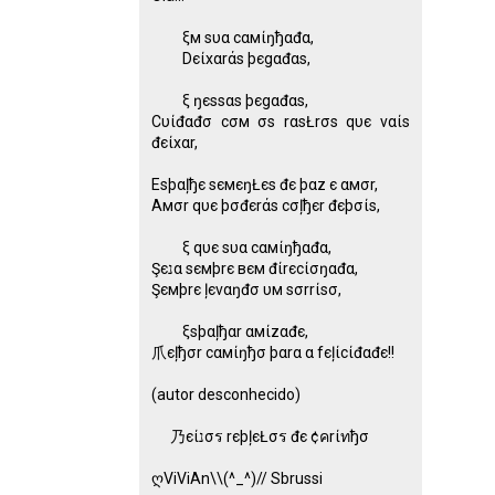
ξм ѕυα cαмίŋђαđα,
Dєίxαrάѕ þєgαđαѕ,
ξ ŋєѕѕαѕ þєgαđαѕ,
Cυίđαđσ cσм σѕ rαѕŁrσѕ qυє ναίѕ
đєίxαr,
Eѕþαļђє ѕємєŋŁєѕ đє þαz є αмσr,
Aмσr qυє þσđєrάѕ cσļђєr đєþσίѕ,
ξ qυє ѕυα cαмίŋђαđα,
Şєנα ѕємþrє вєм đίrєcίσŋαđα,
Şємþrє ļєναŋđσ υм ѕσrrίѕσ,
ξѕþαļђαr αмίzαđє,
爪єļђσr cαмίŋђσ þαrα α fєļίcίđαđє!!
(autor desconhecido)
乃єίנσร rєþļєŁσร đє ¢คrίทђσ
ღViViAn\\(^_^)// Sbrussi