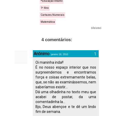
*Educação Infantil
1º Ano
Cartazes Numerais
Matemática
bRelated
4 comentários:
Anônimo
janeiro 16, 2010
Oi maninha inda!!
É no nosso espaço interior que nos
surpreendemos e encontramos
força e coisas extremamente belas,
que, se não as examinássemos, nem
saberíamos existir...
Dá uma olhadinha no texto meu que
acabei de postar, da uma
comentadinha la...
Bjo, Deus abençoe e te dê um lindo
fim de semana.