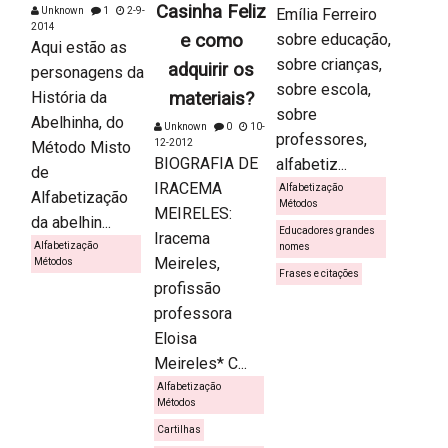
Casinha Feliz
Unknown
1
2-9-
Emília Ferreiro
2014
e como
sobre educação,
Aqui estão as
sobre crianças,
adquirir os
personagens da
sobre escola,
História da
materiais?
sobre
Abelhinha, do
Unknown
0
10-
professores,
12-2012
Método Misto
BIOGRAFIA DE
alfabetiz...
de
IRACEMA
Alfabetização
Alfabetização
Métodos
MEIRELES:
da abelhin...
Educadores grandes
Iracema
Alfabetização
nomes
Meireles,
Métodos
Frases e citações
profissão
professora
Eloisa
Meireles* C...
Alfabetização
Métodos
Cartilhas