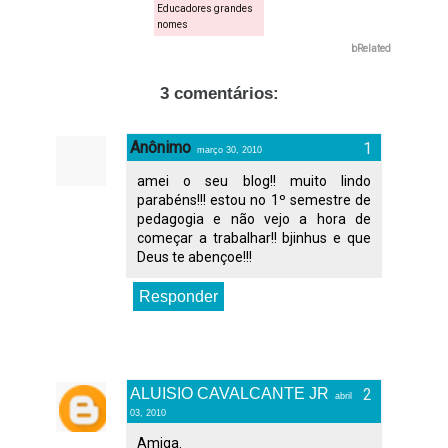
Educadores grandes
nomes
bRelated
3 comentários:
Anônimo
março 30, 2010
amei o seu blog!! muito lindo
parabéns!!! estou no 1º semestre de
pedagogia e não vejo a hora de
começar a trabalhar!! bjinhus e que
Deus te abençoe!!!
Responder
ALUISIO CAVALCANTE JR
abril
03, 2010
Amiga.