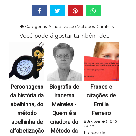
Categorias:
Alfabetização Métodos
,
Cartilhas
Você poderá gostar também de...
Personagens
Biografia de
Frases e
da história da
Iracema
citações de
abelhinha, do
Meireles -
Emília
método
Quem é a
Ferreiro
abelhinha de
criadora do
Unknown
2
10-
8-2012
alfabetização
Método da
Frases de