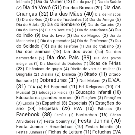
Dia da Mulher
(12)
Dia da Saúde
Infância
(1)
Dia da paz
(1)
Dia da Vovó
(51)
Dia das
Dia das Bruxas
(20)
(2)
Crianças
(32)
Dia das Mães
(40)
Dia de Finados
Dia de Reis
(2)
Dia de Tiradentes
(5)
Dia do Amigo
(5)
(1)
Dia do Bombeiro
(9)
Dia do Atleta
(3)
Dia do Carteiro
(2)
Dia
Dia do Circo
(6)
Dia do estudante
(4)
Dia do Dentista
(1)
do Índio
(9)
Dia do Livro
(3)
Dia do Mágico
(2)
Dia do
Dia
Dia do pescador
(4)
Dia do Professor
(7)
Marinheiro
(1)
do Soldado
(16)
Dia do trabalho
(3)
Dia do Telefone
(1)
Dia dos animais
(18)
Dia dos avós
(15)
Dia dos
Dia dos Pais
(39)
namorados
(2)
Dia dos povos
Dicas de Férias
indígenas
(1)
Dia Mundial do Diabetes
(1)
(23)
Dinâmicas de grupo
(4)
Direito de voto da mulher
(1)
Ditado
(11)
Disgrafia
(2)
Dislalia
(2)
Dislexia
(3)
Ditado
Dobraduras
(31)
E.V.A.
Ilustrado
(4)
Doll Makers
(2)
(31)
Ed Especial
(11)
Ed Religiosa
(10)
ECA
(4)
Ed.
Educação Infantil
(10)
Musical
(2)
Educação Física
(1)
Educadores grandes nomes
(8)
Eleições
(3)
Emoções
Espanhol
(8)
Especiais
(9)
Estações do
(3)
Escola
(3)
ano
(24)
Etiquetas
(22)
EVA
(10)
Fábulas
(5)
Facebook
(38)
Fantoches
(16)
Férias
Família
(1)
Festa Junina
(70)
Atividades
(7)
Festa Country
(3)
Festa Junina - Receitinhas
(10)
Festas Infantis
(4)
Fichas de Leitura
(11)
Fofuchas EVA
Festas Juninas
(1)