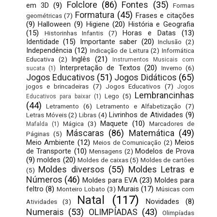
Folclore
(86)
Fontes
(35)
em 3D
(9)
Formas
Formatura
(45)
Frases e citações
geométricas
(7)
(9)
Halloween
(9)
Higiene
(20)
História e Geografia
(15)
Horas e Datas
(13)
Historinhas Infantis
(7)
Identidade
(15)
Importante saber
(20)
Inclusão
(2)
Independência
(12)
Indicação de Leitura
(2)
Informática
Inglês
(21)
Educativa
(2)
Instrumentos Musicais com
Interpretação de Textos
(20)
Inverno
(6)
sucata
(1)
Jogos Educativos
(51)
Jogos Didáticos
(65)
jogos e brincadeiras
(7)
Jogos Educativos
(7)
Jogos
Lembrancinhas
Lego
(5)
Educativos para baixar
(1)
(44)
Letramento
(6)
Letramento e Alfabetização
(7)
Livrinhos de Atividades
(9)
Letras Móveis
(2)
Libras
(4)
Maquete
(10)
Mágica
(3)
Marcadores de
Mafalda
(1)
Máscaras
(86)
Matemática
(49)
Páginas
(5)
Meio Ambiente
(12)
Meios
Meios de Comunicação
(2)
de Transporte
(10)
Modelos de Prova
Mensagens
(2)
(9)
moldes
(20)
Moldes de caixas
(5)
Moldes de cartões
Moldes diversos
(55)
Moldes Letras e
(5)
Números
(46)
Moldes para EVA
(23)
Moldes para
feltro
(8)
Murais
(17)
Monteiro Lobato
(3)
Músicas com
Natal
(117)
Novidades
(8)
Atividades
(3)
Numerais
(53)
OLIMPÍADAS
(43)
Olimpíadas