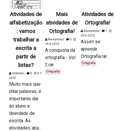
Atividades de
Mais
Atividades de
alfabetização
atividades de
Ortografia!
: vamos
Ortografia!
Anonymous
1
30-5-2010
trabalhar a
Anonymous
0
Assim se
19-6-2010
escrita a
aprende
A conquista da
partir de
Ortografia.rar
ortografia - Vol
Ortografia
listas?
2.rar
Ortografia
Unknown
0
3-1-
2015
Muito mais que
ditar palavras, é
importante dar
ao aluno a
liberdade de
escrita. As
atividades aba...