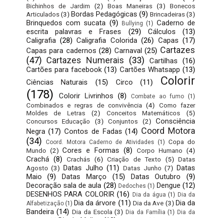
Bichinhos de Jardim
(2)
Boas Maneiras
(3)
Bonecos
Bordas Pedagógicas
(9)
Articulados
(3)
Brincadeiras
(3)
Brinquedos com sucata
(9)
Caderno de
Bullying
(1)
escrita palavras e Frases
(29)
Cálculos
(13)
Caligrafia
(28)
Caligrafia Colorida
(26)
Capas
(17)
Cartazes
Capas para cadernos
(28)
Carnaval
(25)
(47)
Cartazes Numerais
(33)
Cartilhas
(16)
Cartões para facebook
(13)
Cartões Whatsapp
(13)
Colorir
Ciências Naturais
(15)
Circo
(11)
(178)
Colorir Livrinhos
(8)
Combate ao fumo
(1)
Combinados e regras de convivência
(4)
Como fazer
Moldes de Letras
(2)
Conceitos Matemáticos
(5)
Consciência
Concursos Educação
(3)
Conjuntos
(2)
Coord Motora
Negra
(17)
Contos de Fadas
(14)
(34)
Copa do
Coord. Motora Caderno de Atividades
(1)
Cores e Formas
(8)
Mundo
(2)
Corpo Humano
(4)
Crachá
(8)
Crachás
(6)
Criação de Texto
(5)
Datas
Datas Julho
(11)
Datas
Agosto
(3)
Datas Junho
(7)
Maio
(9)
Datas Março
(15)
Datas Outubro
(9)
Decoração sala de aula
(28)
Dengue
(12)
Dedoches
(1)
DESENHOS PARA COLORIR
(16)
Dia da água
(1)
Dia da
Dia da árvore
(11)
Dia da
Dia da Ave
(3)
Alfabetização
(1)
Bandeira
(14)
Dia da Escola
(3)
Dia da Família
(1)
Dia da