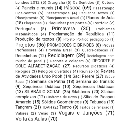
Londres 2012
(5)
Ortografia
(5)
Os Sentidos
(3)
Outono
Páscoa
(69)
Painéis e murais
(14)
(4)
Passatempo
Liga-pontos
(5)
Passatempos
(4)
Pequenos textos
(1)
Planos de Aula
Planejamento
(5)
Planejamento Anual
(3)
(18)
Plaquinhas para portas
(6)
Portfolio
(2)
Plaquinhas
(1)
Primavera
(30)
Português
(8)
Problemas
Proclamação da República
(11)
Matemáticos
(4)
Produção de textos
(8)
Projeto Político pedagógico
(1)
Projetos
(36)
PROMOÇÕES E BRINDES
(8)
Provas
Professores
(4)
Provinha Brasil
(3)
Quebra-cabeças
(1)
Reciclagem
(39)
Receitinhas
(12)
Reciclagem com
RECORTE E
Recorte e colagem
(6)
rolinho de papel
(1)
COLE ALFABETIZAÇÃO
(27)
Recursos Didáticos
(4)
Revista
Relógios
(3)
Relógios divertidos
(4)
Reunião
(5)
de Atividades Urso Pooh
(14)
Saci Pererê
(27)
Saúde
Semana da Pátria
(18)
Semana do Trânsito
Bucal
(1)
(9)
Sequência Didática
(10)
Sequências Didáticas
(13)
SILABÁRIO SCRAP
(25)
Silabários
(20)
Sílabas
complexas
(12)
Sítio do Picapau
Síndrome de Down
(1)
Amarelo
(15)
Sólidos Geométricos
(9)
Tabuada
(19)
Tangram
(21)
Teatro
(9)
TDAH
(2)
Textos de reflexão
(1)
Vogais e Junções
(71)
Valores
(2)
Verão
(3)
Volta às Aulas
(70)