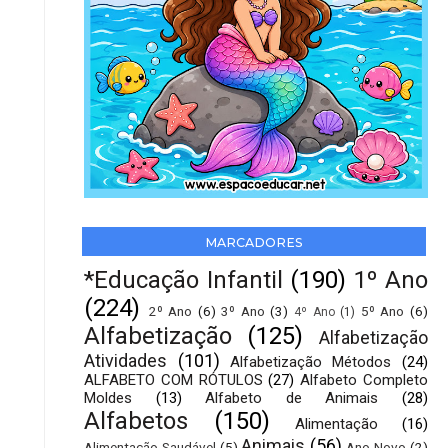
MARCADORES
*Educação Infantil
(190)
1º Ano
(224)
2º Ano
(6)
3º Ano
(3)
5º Ano
(6)
4º Ano
(1)
Alfabetização
(125)
Alfabetização
Atividades
(101)
Alfabetização Métodos
(24)
ALFABETO COM RÓTULOS
(27)
Alfabeto Completo
Moldes
(13)
Alfabeto de Animais
(28)
Alfabetos
(150)
Alimentação
(16)
Animais
(56)
Alimentação Saudável
(5)
Ano Novo
(2)