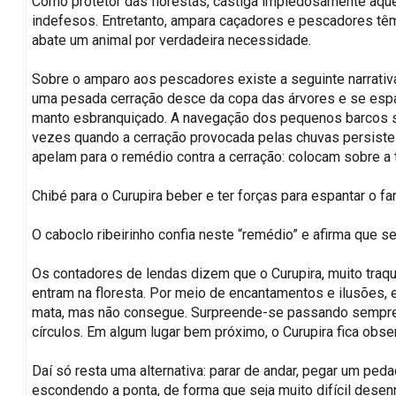
Como protetor das florestas, castiga impiedosamente aque
indefesos. Entretanto, ampara caçadores e pescadores têm
abate um animal por verdadeira necessidade.
Sobre o amparo aos pescadores existe a seguinte narrativ
uma pesada cerração desce da copa das árvores e se espa
manto esbranquiçado. A navegação dos pequenos barcos s
vezes quando a cerração provocada pelas chuvas persiste
apelam para o remédio contra a cerração: colocam sobre a t
Chibé para o Curupira beber e ter forças para espantar o f
O caboclo ribeirinho confia neste “remédio” e afirma que s
Os contadores de lendas dizem que o Curupira, muito traq
entram na floresta. Por meio de encantamentos e ilusões, e
mata, mas não consegue. Surpreende-se passando sempre
círculos. Em algum lugar bem próximo, o Curupira fica obs
Daí só resta uma alternativa: parar de andar, pegar um ped
escondendo a ponta, de forma que seja muito difícil desen