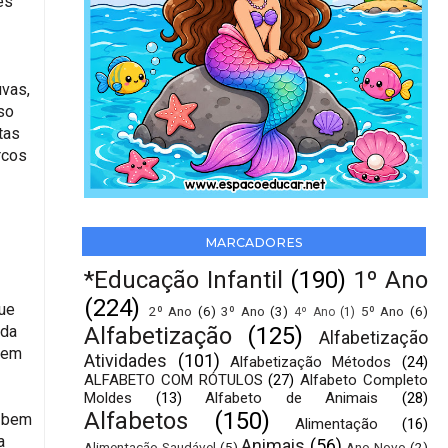
es
uvas,
so
tas
rcos
MARCADORES
*Educação Infantil
(190)
1º Ano
(224)
que
2º Ano
(6)
3º Ano
(3)
5º Ano
(6)
4º Ano
(1)
 da
Alfabetização
(125)
Alfabetização
 em
Atividades
(101)
Alfabetização Métodos
(24)
ALFABETO COM RÓTULOS
(27)
Alfabeto Completo
Moldes
(13)
Alfabeto de Animais
(28)
Alfabetos
(150)
o bem
Alimentação
(16)
a
Animais
(56)
Alimentação Saudável
(5)
Ano Novo
(2)