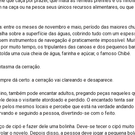
le que caça por prazer, que mata as fêmeas prenhes e os filhot
 na caça ou na pesca seus únicos recursos alimentares, ou que
a: entre os meses de novembro e maio, período das maiores ch
lha sobre a superfície das águas, cobrindo tudo com um espes
em instrumentos de navegação é praticamente impossível. Mui
 por muito tempo, os tripulantes das canoas e dos pequenos ba
olda uma cuia cheia de água, farinha e açúcar, o famoso Chibé.
antasma da cerração.
empre dá certo: a cerração vai clareando e desaparece.
uino, também pode encantar adultos, pregando peças naqueles 
le deixa o visitante atordoado e perdido. O encantado tenta sair
 pelos mesmos locais e percebe que está na verdade andando
ervando e seguindo a pessoa, divertindo-se com o feito.
aço de cipó e fazer dele uma bolinha. Deve-se tecer o cipó muit
rolar o novelo. Depois disso, a pessoa deve jogar a pequena bol