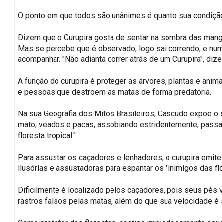
O ponto em que todos são unânimes é quanto sua condição 
Dizem que o Curupira gosta de sentar na sombra das mangue
Mas se percebe que é observado, logo sai correndo, e nu
acompanhar. "Não adianta correr atrás de um Curupira", diz
A função do curupira é proteger as árvores, plantas e anim
e pessoas que destroem as matas de forma predatória.
Na sua Geografia dos Mitos Brasileiros, Cascudo expõe o s
mato, veados e pacas, assobiando estridentemente, passa 
floresta tropical."
Para assustar os caçadores e lenhadores, o curupira emite
ilusórias e assustadoras para espantar os "inimigos das fl
Dificilmente é localizado pelos caçadores, pois seus pés 
rastros falsos pelas matas, além do que sua velocidade é