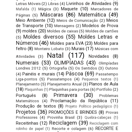
Livrinhos de Atividades
(9)
Letras Móveis
(2)
Libras
(4)
Maquete
(10)
Mágica
(3)
Marcadores de
Mafalda
(1)
Máscaras
(86)
Matemática
(49)
Páginas
(5)
Meio Ambiente
(12)
Meios
Meios de Comunicação
(2)
de Transporte
(10)
Modelos de Prova
Mensagens
(2)
(9)
moldes
(20)
Moldes de caixas
(5)
Moldes de cartões
Moldes diversos
(55)
Moldes Letras e
(5)
Números
(46)
Moldes para EVA
(23)
Moldes para
feltro
(8)
Murais
(17)
Monteiro Lobato
(3)
Músicas com
Natal
(117)
Novidades
(8)
Atividades
(3)
Numerais
(53)
OLIMPÍADAS
(43)
Olimpíadas
Londres 2012
(5)
Ortografia
(5)
Os Sentidos
(3)
Outono
Páscoa
(69)
Painéis e murais
(14)
(4)
Passatempo
Liga-pontos
(5)
Passatempos
(4)
Pequenos textos
(1)
Planos de Aula
Planejamento
(5)
Planejamento Anual
(3)
(18)
Plaquinhas para portas
(6)
Portfolio
(2)
Plaquinhas
(1)
Primavera
(30)
Português
(8)
Problemas
Proclamação da República
(11)
Matemáticos
(4)
Produção de textos
(8)
Projeto Político pedagógico
(1)
Projetos
(36)
PROMOÇÕES E BRINDES
(8)
Provas
Professores
(4)
Provinha Brasil
(3)
Quebra-cabeças
(1)
Reciclagem
(39)
Receitinhas
(12)
Reciclagem com
RECORTE E
Recorte e colagem
(6)
rolinho de papel
(1)