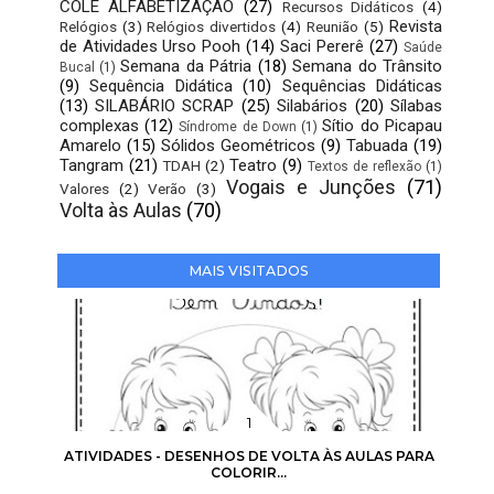
COLE ALFABETIZAÇÃO
(27)
Recursos Didáticos
(4)
Revista
Relógios
(3)
Relógios divertidos
(4)
Reunião
(5)
de Atividades Urso Pooh
(14)
Saci Pererê
(27)
Saúde
Semana da Pátria
(18)
Semana do Trânsito
Bucal
(1)
(9)
Sequência Didática
(10)
Sequências Didáticas
(13)
SILABÁRIO SCRAP
(25)
Silabários
(20)
Sílabas
complexas
(12)
Sítio do Picapau
Síndrome de Down
(1)
Amarelo
(15)
Sólidos Geométricos
(9)
Tabuada
(19)
Tangram
(21)
Teatro
(9)
TDAH
(2)
Textos de reflexão
(1)
Vogais e Junções
(71)
Valores
(2)
Verão
(3)
Volta às Aulas
(70)
MAIS VISITADOS
ATIVIDADES - DESENHOS DE VOLTA ÀS AULAS PARA
COLORIR...