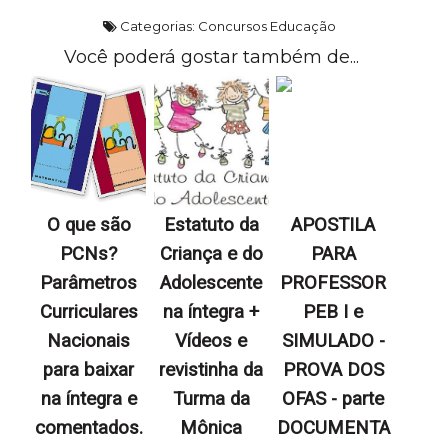
Categorias:
Concursos Educação
Você poderá gostar também de...
O que são
Estatuto da
APOSTILA
PCNs?
Criança e do
PARA
Parâmetros
Adolescente
PROFESSOR
Curriculares
na íntegra +
PEB I e
Nacionais
Vídeos e
SIMULADO -
para baixar
revistinha da
PROVA DOS
na íntegra e
Turma da
OFAS - parte
comentados.
Mônica
DOCUMENTA