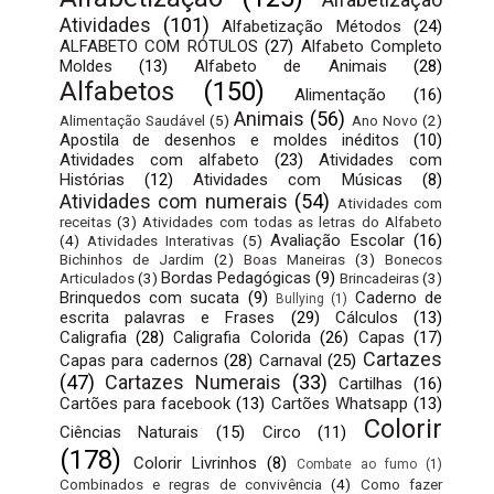
Atividades
(101)
Alfabetização Métodos
(24)
ALFABETO COM RÓTULOS
(27)
Alfabeto Completo
Moldes
(13)
Alfabeto de Animais
(28)
Alfabetos
(150)
Alimentação
(16)
Animais
(56)
Alimentação Saudável
(5)
Ano Novo
(2)
Apostila de desenhos e moldes inéditos
(10)
Atividades com alfabeto
(23)
Atividades com
Histórias
(12)
Atividades com Músicas
(8)
Atividades com numerais
(54)
Atividades com
receitas
(3)
Atividades com todas as letras do Alfabeto
Avaliação Escolar
(16)
(4)
Atividades Interativas
(5)
Bichinhos de Jardim
(2)
Boas Maneiras
(3)
Bonecos
Bordas Pedagógicas
(9)
Articulados
(3)
Brincadeiras
(3)
Brinquedos com sucata
(9)
Caderno de
Bullying
(1)
escrita palavras e Frases
(29)
Cálculos
(13)
Caligrafia
(28)
Caligrafia Colorida
(26)
Capas
(17)
Cartazes
Capas para cadernos
(28)
Carnaval
(25)
(47)
Cartazes Numerais
(33)
Cartilhas
(16)
Cartões para facebook
(13)
Cartões Whatsapp
(13)
Colorir
Ciências Naturais
(15)
Circo
(11)
(178)
Colorir Livrinhos
(8)
Combate ao fumo
(1)
Combinados e regras de convivência
(4)
Como fazer