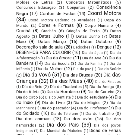
Moldes de Letras
(2)
Conceitos Matemáticos
(5)
Consciência
Concursos Educação
(3)
Conjuntos
(2)
Coord Motora
Negra
(17)
Contos de Fadas
(14)
(34)
Copa do
Coord. Motora Caderno de Atividades
(1)
Cores e Formas
(8)
Mundo
(2)
Corpo Humano
(4)
Crachá
(8)
Crachás
(6)
Criação de Texto
(5)
Datas
Datas Julho
(11)
Datas
Agosto
(3)
Datas Junho
(7)
Maio
(9)
Datas Março
(15)
Datas Outubro
(9)
Decoração sala de aula
(28)
Dengue
(12)
Dedoches
(1)
DESENHOS PARA COLORIR
(16)
Dia da água
(1)
Dia da
Dia da árvore
(11)
Dia da
Dia da Ave
(3)
Alfabetização
(1)
Bandeira
(14)
Dia da Escola
(3)
Dia da Família
(1)
Dia da
Dia da Mulher
(12)
Dia da Saúde
Infância
(1)
Dia da paz
(1)
Dia da Vovó
(51)
Dia das
Dia das Bruxas
(20)
(2)
Crianças
(32)
Dia das Mães
(40)
Dia de Finados
Dia de Reis
(2)
Dia de Tiradentes
(5)
Dia do Amigo
(5)
(1)
Dia do Bombeiro
(9)
Dia do Atleta
(3)
Dia do Carteiro
(2)
Dia
Dia do Circo
(6)
Dia do estudante
(4)
Dia do Dentista
(1)
do Índio
(9)
Dia do Livro
(3)
Dia do Mágico
(2)
Dia do
Dia
Dia do pescador
(4)
Dia do Professor
(7)
Marinheiro
(1)
do Soldado
(16)
Dia do trabalho
(3)
Dia do Telefone
(1)
Dia dos animais
(18)
Dia dos avós
(15)
Dia dos
Dia dos Pais
(39)
namorados
(2)
Dia dos povos
Dicas de Férias
indígenas
(1)
Dia Mundial do Diabetes
(1)