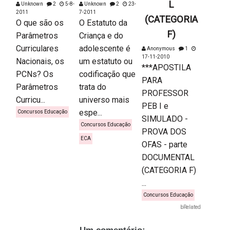
L
Unknown
2
5-8-
Unknown
2
23-
2011
7-2011
(CATEGORIA
O que são os
O Estatuto da
F)
Parâmetros
Criança e do
Curriculares
adolescente é
Anonymous
1
17-11-2010
Nacionais, os
um estatuto ou
***APOSTILA
PCNs? Os
codificação que
PARA
Parâmetros
trata do
PROFESSOR
Curricu...
universo mais
PEB I e
espe...
Concursos Educação
SIMULADO -
Concursos Educação
PROVA DOS
ECA
OFAS - parte
DOCUMENTAL
(CATEGORIA F)
...
Concursos Educação
bRelated