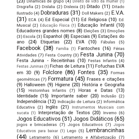
(23)
Dinâmicas de grupo
(4)
Direito de voto da mulher
(1)
Ditado
(11)
Disgrafia
(2)
Dislalia
(2)
Dislexia
(3)
Ditado
Dobraduras
(31)
E.V.A.
Ilustrado
(4)
Doll Makers
(2)
(31)
Ed Especial
(11)
Ed Religiosa
(10)
ECA
(4)
Ed.
Educação Infantil
(10)
Musical
(2)
Educação Física
(1)
Educadores grandes nomes
(8)
Eleições
(3)
Emoções
Espanhol
(8)
Especiais
(9)
Estações do
(3)
Escola
(3)
ano
(24)
Etiquetas
(22)
EVA
(10)
Fábulas
(5)
Facebook
(38)
Fantoches
(16)
Férias
Família
(1)
Festa Junina
(70)
Atividades
(7)
Festa Country
(3)
Festa Junina - Receitinhas
(10)
Festas Infantis
(4)
Fichas de Leitura
(11)
Fofuchas EVA
Festas Juninas
(1)
Folclore
(86)
Fontes
(35)
em 3D
(9)
Formas
Formatura
(45)
Frases e citações
geométricas
(7)
(9)
Halloween
(9)
Higiene
(20)
História e Geografia
(15)
Horas e Datas
(13)
Historinhas Infantis
(7)
Identidade
(15)
Importante saber
(20)
Inclusão
(2)
Independência
(12)
Indicação de Leitura
(2)
Informática
Inglês
(21)
Educativa
(2)
Instrumentos Musicais com
Interpretação de Textos
(20)
Inverno
(6)
sucata
(1)
Jogos Educativos
(51)
Jogos Didáticos
(65)
jogos e brincadeiras
(7)
Jogos Educativos
(7)
Jogos
Lembrancinhas
Lego
(5)
Educativos para baixar
(1)
(44)
Letramento
(6)
Letramento e Alfabetização
(7)