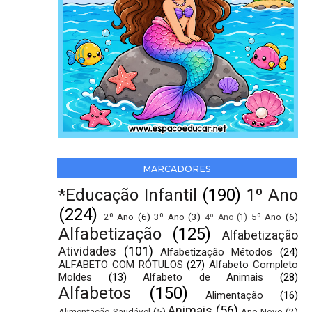
MARCADORES
*Educação Infantil
(190)
1º Ano
(224)
2º Ano
(6)
3º Ano
(3)
5º Ano
(6)
4º Ano
(1)
Alfabetização
(125)
Alfabetização
Atividades
(101)
Alfabetização Métodos
(24)
ALFABETO COM RÓTULOS
(27)
Alfabeto Completo
Moldes
(13)
Alfabeto de Animais
(28)
Alfabetos
(150)
Alimentação
(16)
Animais
(56)
Alimentação Saudável
(5)
Ano Novo
(2)