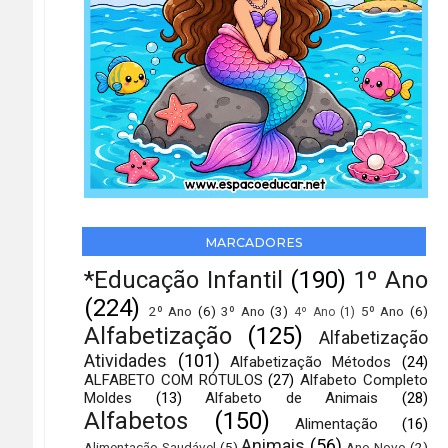
MARCADORES
*Educação Infantil
(190)
1º Ano
(224)
2º Ano
(6)
3º Ano
(3)
5º Ano
(6)
4º Ano
(1)
Alfabetização
(125)
Alfabetização
Atividades
(101)
Alfabetização Métodos
(24)
ALFABETO COM RÓTULOS
(27)
Alfabeto Completo
Moldes
(13)
Alfabeto de Animais
(28)
Alfabetos
(150)
Alimentação
(16)
Animais
(56)
Alimentação Saudável
(5)
Ano Novo
(2)