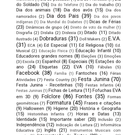
do Soldado
(16)
Dia do trabalho
(3)
Dia do Telefone
(1)
Dia dos animais
(18)
Dia dos avós
(15)
Dia dos
Dia dos Pais
(39)
namorados
(2)
Dia dos povos
Dicas de Férias
indígenas
(1)
Dia Mundial do Diabetes
(1)
(23)
Dinâmicas de grupo
(4)
Direito de voto da mulher
(1)
Ditado
(11)
Disgrafia
(2)
Dislalia
(2)
Dislexia
(3)
Ditado
Dobraduras
(31)
E.V.A.
Ilustrado
(4)
Doll Makers
(2)
(31)
Ed Especial
(11)
Ed Religiosa
(10)
ECA
(4)
Ed.
Educação Infantil
(10)
Musical
(2)
Educação Física
(1)
Educadores grandes nomes
(8)
Eleições
(3)
Emoções
Espanhol
(8)
Especiais
(9)
Estações do
(3)
Escola
(3)
ano
(24)
Etiquetas
(22)
EVA
(10)
Fábulas
(5)
Facebook
(38)
Fantoches
(16)
Férias
Família
(1)
Festa Junina
(70)
Atividades
(7)
Festa Country
(3)
Festa Junina - Receitinhas
(10)
Festas Infantis
(4)
Fichas de Leitura
(11)
Fofuchas EVA
Festas Juninas
(1)
Folclore
(86)
Fontes
(35)
em 3D
(9)
Formas
Formatura
(45)
Frases e citações
geométricas
(7)
(9)
Halloween
(9)
Higiene
(20)
História e Geografia
(15)
Horas e Datas
(13)
Historinhas Infantis
(7)
Identidade
(15)
Importante saber
(20)
Inclusão
(2)
Independência
(12)
Indicação de Leitura
(2)
Informática
Inglês
(21)
Educativa
(2)
Instrumentos Musicais com