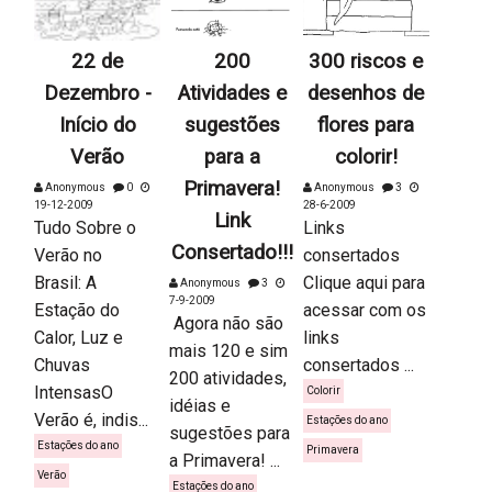
22 de
200
300 riscos e
Dezembro -
Atividades e
desenhos de
Início do
sugestões
flores para
Verão
para a
colorir!
Primavera!
Anonymous
0
Anonymous
3
19-12-2009
28-6-2009
Link
Tudo Sobre o
Links
Consertado!!!
Verão no
consertados
Brasil: A
Clique aqui para
Anonymous
3
7-9-2009
Estação do
acessar com os
Agora não são
Calor, Luz e
links
mais 120 e sim
Chuvas
consertados ...
200 atividades,
IntensasO
Colorir
idéias e
Verão é, indis...
Estações do ano
sugestões para
Estações do ano
Primavera
a Primavera! ...
Verão
Estações do ano