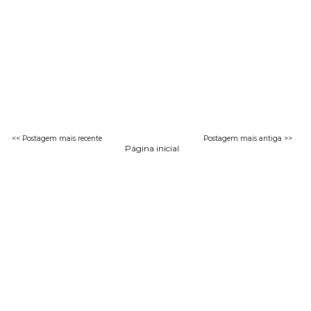
<< Postagem mais recente
Postagem mais antiga >>
Página inicial