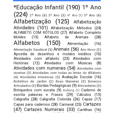
*Educação Infantil
(190)
1º Ano
(224)
2º Ano
(6)
3º Ano
(3)
5º Ano
(6)
4º Ano
(1)
Alfabetização
(125)
Alfabetização
Atividades
(101)
Alfabetização Métodos
(24)
ALFABETO COM RÓTULOS
(27)
Alfabeto Completo
Moldes
(13)
Alfabeto de Animais
(28)
Alfabetos
(150)
Alimentação
(16)
Animais
(56)
Alimentação Saudável
(5)
Ano Novo
(2)
Apostila de desenhos e moldes inéditos
(10)
Atividades com alfabeto
(23)
Atividades com
Histórias
(12)
Atividades com Músicas
(8)
Atividades com numerais
(54)
Atividades com
receitas
(3)
Atividades com todas as letras do Alfabeto
Avaliação Escolar
(16)
(4)
Atividades Interativas
(5)
Bichinhos de Jardim
(2)
Boas Maneiras
(3)
Bonecos
Bordas Pedagógicas
(9)
Articulados
(3)
Brincadeiras
(3)
Brinquedos com sucata
(9)
Caderno de
Bullying
(1)
escrita palavras e Frases
(29)
Cálculos
(13)
Caligrafia
(28)
Caligrafia Colorida
(26)
Capas
(17)
Cartazes
Capas para cadernos
(28)
Carnaval
(25)
(47)
Cartazes Numerais
(33)
Cartilhas
(16)