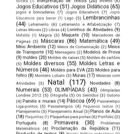
Interpretação de Textos
(20)
Inverno
(6)
sucata
(1)
Jogos Educativos
(51)
Jogos Didáticos
(65)
jogos e brincadeiras
(7)
Jogos Educativos
(7)
Jogos
Lembrancinhas
Lego
(5)
Educativos para baixar
(1)
(44)
Letramento
(6)
Letramento e Alfabetização
(7)
Livrinhos de Atividades
(9)
Letras Móveis
(2)
Libras
(4)
Maquete
(10)
Mágica
(3)
Marcadores de
Mafalda
(1)
Máscaras
(86)
Matemática
(49)
Páginas
(5)
Meio Ambiente
(12)
Meios
Meios de Comunicação
(2)
de Transporte
(10)
Modelos de Prova
Mensagens
(2)
(9)
moldes
(20)
Moldes de caixas
(5)
Moldes de cartões
Moldes diversos
(55)
Moldes Letras e
(5)
Números
(46)
Moldes para EVA
(23)
Moldes para
feltro
(8)
Murais
(17)
Monteiro Lobato
(3)
Músicas com
Natal
(117)
Novidades
(8)
Atividades
(3)
Numerais
(53)
OLIMPÍADAS
(43)
Olimpíadas
Londres 2012
(5)
Ortografia
(5)
Os Sentidos
(3)
Outono
Páscoa
(69)
Painéis e murais
(14)
(4)
Passatempo
Liga-pontos
(5)
Passatempos
(4)
Pequenos textos
(1)
Planos de Aula
Planejamento
(5)
Planejamento Anual
(3)
(18)
Plaquinhas para portas
(6)
Portfolio
(2)
Plaquinhas
(1)
Primavera
(30)
Português
(8)
Problemas
Proclamação da República
(11)
Matemáticos
(4)
Produção de textos
(8)