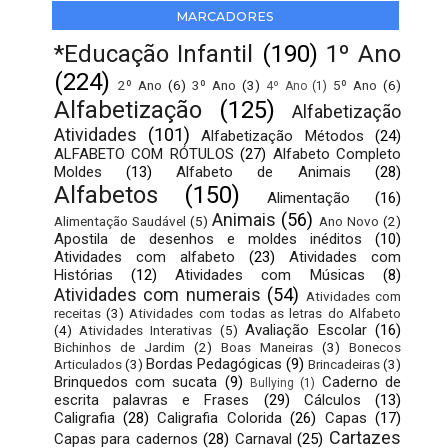
MARCADORES
*Educação Infantil
(190)
1º Ano
(224)
2º Ano
(6)
3º Ano
(3)
5º Ano
(6)
4º Ano
(1)
Alfabetização
(125)
Alfabetização
Atividades
(101)
Alfabetização Métodos
(24)
ALFABETO COM RÓTULOS
(27)
Alfabeto Completo
Moldes
(13)
Alfabeto de Animais
(28)
Alfabetos
(150)
Alimentação
(16)
Animais
(56)
Alimentação Saudável
(5)
Ano Novo
(2)
Apostila de desenhos e moldes inéditos
(10)
Atividades com alfabeto
(23)
Atividades com
Histórias
(12)
Atividades com Músicas
(8)
Atividades com numerais
(54)
Atividades com
receitas
(3)
Atividades com todas as letras do Alfabeto
Avaliação Escolar
(16)
(4)
Atividades Interativas
(5)
Bichinhos de Jardim
(2)
Boas Maneiras
(3)
Bonecos
Bordas Pedagógicas
(9)
Articulados
(3)
Brincadeiras
(3)
Brinquedos com sucata
(9)
Caderno de
Bullying
(1)
escrita palavras e Frases
(29)
Cálculos
(13)
Caligrafia
(28)
Caligrafia Colorida
(26)
Capas
(17)
Cartazes
Capas para cadernos
(28)
Carnaval
(25)