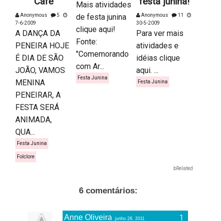
Café
festa junina!
Mais atividades
Anonymous
5
de festa junina
Anonymous
11
7-6-2009
30-5-2009
clique aqui!
A DANÇA DA
Para ver mais
Fonte:
PENEIRA HOJE
atividades e
"Comemorando
É DIA DE SÃO
idéias clique
com Ar...
JOÃO, VAMOS
aqui. ...
Festa Junina
MENINA
Festa Junina
PENEIRAR, A
FESTA SERÁ
ANIMADA,
QUA...
Festa Junina
Folclore
bRelated
6 comentários:
Anne Oliveira
junho 28, 2011