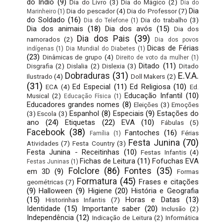
do Índio
(9)
Dia do Livro
(3)
Dia do Mágico
(2)
Dia do
Dia
Dia do pescador
(4)
Dia do Professor
(7)
Marinheiro
(1)
do Soldado
(16)
Dia do trabalho
(3)
Dia do Telefone
(1)
Dia dos animais
(18)
Dia dos avós
(15)
Dia dos
Dia dos Pais
(39)
namorados
(2)
Dia dos povos
Dicas de Férias
indígenas
(1)
Dia Mundial do Diabetes
(1)
(23)
Dinâmicas de grupo
(4)
Direito de voto da mulher
(1)
Ditado
(11)
Disgrafia
(2)
Dislalia
(2)
Dislexia
(3)
Ditado
Dobraduras
(31)
E.V.A.
Ilustrado
(4)
Doll Makers
(2)
(31)
Ed Especial
(11)
Ed Religiosa
(10)
ECA
(4)
Ed.
Educação Infantil
(10)
Musical
(2)
Educação Física
(1)
Educadores grandes nomes
(8)
Eleições
(3)
Emoções
Espanhol
(8)
Especiais
(9)
Estações do
(3)
Escola
(3)
ano
(24)
Etiquetas
(22)
EVA
(10)
Fábulas
(5)
Facebook
(38)
Fantoches
(16)
Férias
Família
(1)
Festa Junina
(70)
Atividades
(7)
Festa Country
(3)
Festa Junina - Receitinhas
(10)
Festas Infantis
(4)
Fichas de Leitura
(11)
Fofuchas EVA
Festas Juninas
(1)
Folclore
(86)
Fontes
(35)
em 3D
(9)
Formas
Formatura
(45)
Frases e citações
geométricas
(7)
(9)
Halloween
(9)
Higiene
(20)
História e Geografia
(15)
Horas e Datas
(13)
Historinhas Infantis
(7)
Identidade
(15)
Importante saber
(20)
Inclusão
(2)
Independência
(12)
Indicação de Leitura
(2)
Informática