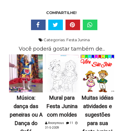
COMPARTILHE!
Categorias:
Festa Junina
Você poderá gostar também de...
Música:
Mural para
Muitas idéias
dança das
Festa Junina
atividades e
peneiras ou A
com moldes
sugestões
Dança do
para sua
Anonymous
11
31-5-2009