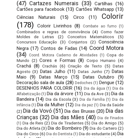
(47)
Cartazes Numerais
(33)
Cartilhas
(16)
Cartões para facebook
(13)
Cartões Whatsapp
(13)
Colorir
Ciências Naturais
(15)
Circo
(11)
(178)
Colorir Livrinhos
(8)
Combate ao fumo
(1)
Combinados e regras de convivência
(4)
Como fazer
Moldes de Letras
(2)
Conceitos Matemáticos
(5)
Consciência
Concursos Educação
(3)
Conjuntos
(2)
Coord Motora
Negra
(17)
Contos de Fadas
(14)
(34)
Copa do
Coord. Motora Caderno de Atividades
(1)
Cores e Formas
(8)
Mundo
(2)
Corpo Humano
(4)
Crachá
(8)
Crachás
(6)
Criação de Texto
(5)
Datas
Datas Julho
(11)
Datas
Agosto
(3)
Datas Junho
(7)
Maio
(9)
Datas Março
(15)
Datas Outubro
(9)
Decoração sala de aula
(28)
Dengue
(12)
Dedoches
(1)
DESENHOS PARA COLORIR
(16)
Dia da água
(1)
Dia da
Dia da árvore
(11)
Dia da
Dia da Ave
(3)
Alfabetização
(1)
Bandeira
(14)
Dia da Escola
(3)
Dia da Família
(1)
Dia da
Dia da Mulher
(12)
Dia da Saúde
Infância
(1)
Dia da paz
(1)
Dia da Vovó
(51)
Dia das
Dia das Bruxas
(20)
(2)
Crianças
(32)
Dia das Mães
(40)
Dia de Finados
Dia de Reis
(2)
Dia de Tiradentes
(5)
Dia do Amigo
(5)
(1)
Dia do Bombeiro
(9)
Dia do Atleta
(3)
Dia do Carteiro
(2)
Dia
Dia do Circo
(6)
Dia do estudante
(4)
Dia do Dentista
(1)