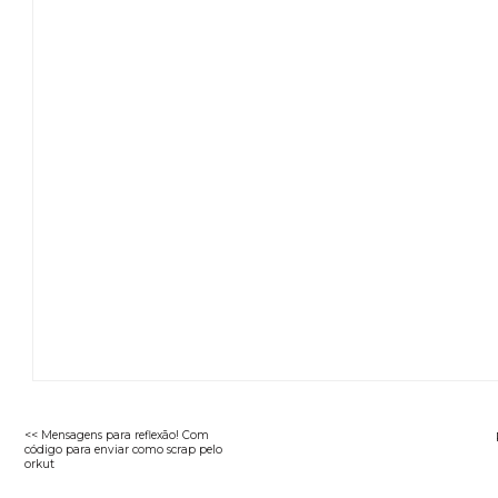
<< Mensagens para reflexão! Com
código para enviar como scrap pelo
orkut