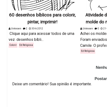
60 desenhos bíblicos para colorir,
Atividade d
pintar, imprimir!
molde do m
Unknown
2
30-6-2012
Unknown
0
21-
Clique aqui para acessar todos de uma
Achei os moldes
vez. desenhos bíbli...
Foram enviados
Camile. O profes
Colorir
Ed Religiosa
Ed Religiosa
Nenhu
Posta
Deixe um comentário! Sua opinião é importante.