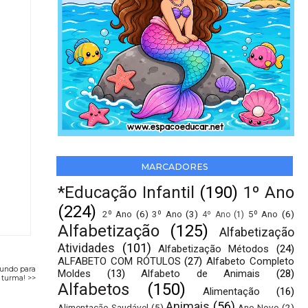
MARCADORES
*Educação Infantil
(190)
1º Ano
(224)
2º Ano
(6)
3º Ano
(3)
5º Ano
(6)
4º Ano
(1)
Alfabetização
(125)
Alfabetização
Atividades
(101)
Alfabetização Métodos
(24)
ALFABETO COM RÓTULOS
(27)
Alfabeto Completo
mundo para
Moldes
(13)
Alfabeto de Animais
(28)
 turma! >>
Alfabetos
(150)
Alimentação
(16)
Animais
(56)
Alimentação Saudável
(5)
Ano Novo
(2)