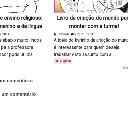
e ensino religioso:
Livro da criação do mundo pa
enino e da língua
montar com a turma!
7-2011
Unknown
5
21-7-2011
 abaixo muito lindos.
A idéia do livrinho da criação do mun
 pela professora
é interessante para quem deseja
sor pode utilizá...
trabalhar este assunto com a...
Ed Religiosa
bRe
m comentário:
r um comentário