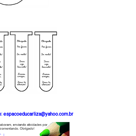
ão: espacoeducarliza@yahoo.com.br