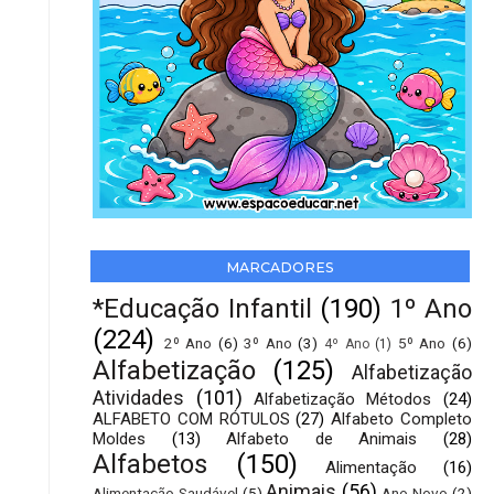
MARCADORES
*Educação Infantil
(190)
1º Ano
(224)
2º Ano
(6)
3º Ano
(3)
5º Ano
(6)
4º Ano
(1)
Alfabetização
(125)
Alfabetização
Atividades
(101)
Alfabetização Métodos
(24)
ALFABETO COM RÓTULOS
(27)
Alfabeto Completo
Moldes
(13)
Alfabeto de Animais
(28)
Alfabetos
(150)
Alimentação
(16)
Animais
(56)
Alimentação Saudável
(5)
Ano Novo
(2)