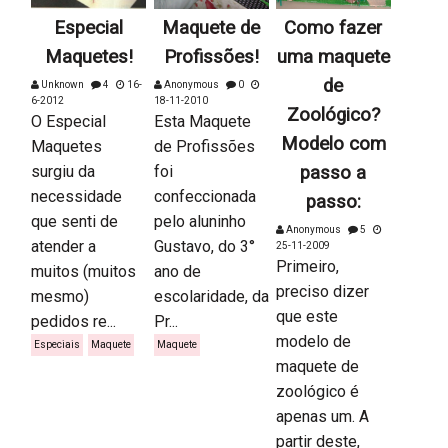
Especial
Maquete de
Como fazer
Maquetes!
Profissões!
uma maquete
de
Unknown
4
16-
Anonymous
0
6-2012
18-11-2010
Zoológico?
O Especial
Esta Maquete
Modelo com
Maquetes
de Profissões
surgiu da
foi
passo a
necessidade
confeccionada
passo:
que senti de
pelo aluninho
Anonymous
5
atender a
Gustavo, do 3°
25-11-2009
Primeiro,
muitos (muitos
ano de
preciso dizer
mesmo)
escolaridade, da
que este
pedidos re...
Pr...
modelo de
Especiais
Maquete
Maquete
maquete de
zoológico é
apenas um. A
partir deste,