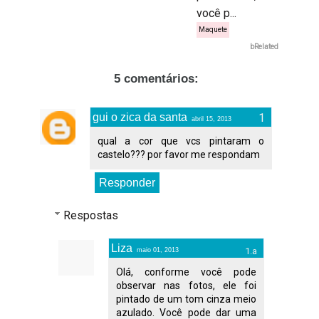
você p...
Maquete
bRelated
5 comentários:
gui o zica da santa
abril 15, 2013
qual a cor que vcs pintaram o
castelo??? por favor me respondam
Responder
Respostas
Liza
maio 01, 2013
Olá, conforme você pode
observar nas fotos, ele foi
pintado de um tom cinza meio
azulado. Você pode dar uma