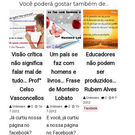
Você poderá gostar também de...
Visão crítica
Um país se
Educadores
não significa
faz com
não podem
falar mal de
homens e
ser
tudo... Prof°
livros... Frase
produzidos...
Celso
de Monteiro
Rubem Alves
Vasconcellos
Lobato
Unknown
2
8-7-
2012
Unknown
0
16-
Unknown
0
15-
Facebook
7-2012
7-2012
Já curtiu nossa
E você, já curtiu
página no
a nossa página
facebook?
no Facebook?