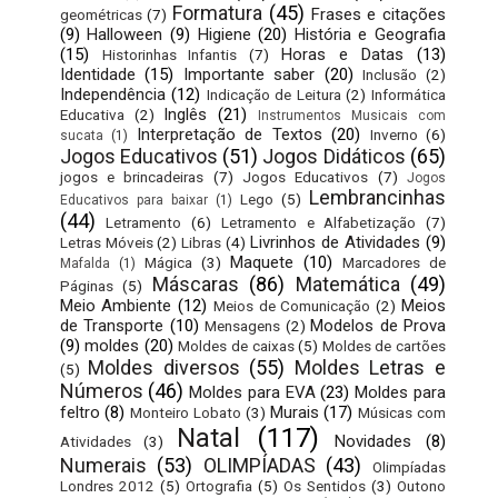
Formatura
(45)
Frases e citações
geométricas
(7)
(9)
Halloween
(9)
Higiene
(20)
História e Geografia
(15)
Horas e Datas
(13)
Historinhas Infantis
(7)
Identidade
(15)
Importante saber
(20)
Inclusão
(2)
Independência
(12)
Indicação de Leitura
(2)
Informática
Inglês
(21)
Educativa
(2)
Instrumentos Musicais com
Interpretação de Textos
(20)
Inverno
(6)
sucata
(1)
Jogos Educativos
(51)
Jogos Didáticos
(65)
jogos e brincadeiras
(7)
Jogos Educativos
(7)
Jogos
Lembrancinhas
Lego
(5)
Educativos para baixar
(1)
(44)
Letramento
(6)
Letramento e Alfabetização
(7)
Livrinhos de Atividades
(9)
Letras Móveis
(2)
Libras
(4)
Maquete
(10)
Mágica
(3)
Marcadores de
Mafalda
(1)
Máscaras
(86)
Matemática
(49)
Páginas
(5)
Meio Ambiente
(12)
Meios
Meios de Comunicação
(2)
de Transporte
(10)
Modelos de Prova
Mensagens
(2)
(9)
moldes
(20)
Moldes de caixas
(5)
Moldes de cartões
Moldes diversos
(55)
Moldes Letras e
(5)
Números
(46)
Moldes para EVA
(23)
Moldes para
feltro
(8)
Murais
(17)
Monteiro Lobato
(3)
Músicas com
Natal
(117)
Novidades
(8)
Atividades
(3)
Numerais
(53)
OLIMPÍADAS
(43)
Olimpíadas
Londres 2012
(5)
Ortografia
(5)
Os Sentidos
(3)
Outono