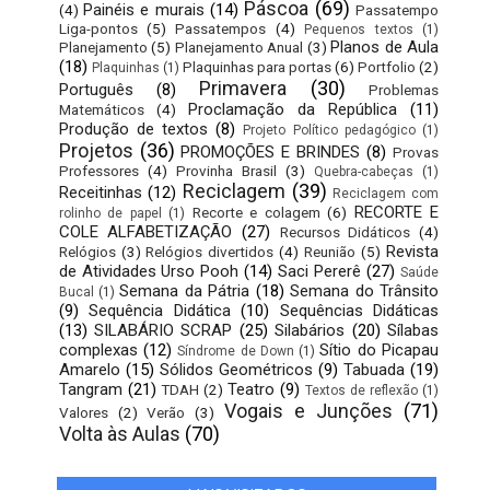
Páscoa
(69)
Painéis e murais
(14)
(4)
Passatempo
Liga-pontos
(5)
Passatempos
(4)
Pequenos textos
(1)
Planos de Aula
Planejamento
(5)
Planejamento Anual
(3)
(18)
Plaquinhas para portas
(6)
Portfolio
(2)
Plaquinhas
(1)
Primavera
(30)
Português
(8)
Problemas
Proclamação da República
(11)
Matemáticos
(4)
Produção de textos
(8)
Projeto Político pedagógico
(1)
Projetos
(36)
PROMOÇÕES E BRINDES
(8)
Provas
Professores
(4)
Provinha Brasil
(3)
Quebra-cabeças
(1)
Reciclagem
(39)
Receitinhas
(12)
Reciclagem com
RECORTE E
Recorte e colagem
(6)
rolinho de papel
(1)
COLE ALFABETIZAÇÃO
(27)
Recursos Didáticos
(4)
Revista
Relógios
(3)
Relógios divertidos
(4)
Reunião
(5)
de Atividades Urso Pooh
(14)
Saci Pererê
(27)
Saúde
Semana da Pátria
(18)
Semana do Trânsito
Bucal
(1)
(9)
Sequência Didática
(10)
Sequências Didáticas
(13)
SILABÁRIO SCRAP
(25)
Silabários
(20)
Sílabas
complexas
(12)
Sítio do Picapau
Síndrome de Down
(1)
Amarelo
(15)
Sólidos Geométricos
(9)
Tabuada
(19)
Tangram
(21)
Teatro
(9)
TDAH
(2)
Textos de reflexão
(1)
Vogais e Junções
(71)
Valores
(2)
Verão
(3)
Volta às Aulas
(70)