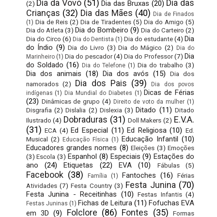
Dia da Vovó
(51)
Dia das
Dia das Bruxas
(20)
(2)
Crianças
(32)
Dia das Mães
(40)
Dia de Finados
Dia de Reis
(2)
Dia de Tiradentes
(5)
Dia do Amigo
(5)
(1)
Dia do Bombeiro
(9)
Dia do Atleta
(3)
Dia do Carteiro
(2)
Dia
Dia do Circo
(6)
Dia do estudante
(4)
Dia do Dentista
(1)
do Índio
(9)
Dia do Livro
(3)
Dia do Mágico
(2)
Dia do
Dia
Dia do pescador
(4)
Dia do Professor
(7)
Marinheiro
(1)
do Soldado
(16)
Dia do trabalho
(3)
Dia do Telefone
(1)
Dia dos animais
(18)
Dia dos avós
(15)
Dia dos
Dia dos Pais
(39)
namorados
(2)
Dia dos povos
Dicas de Férias
indígenas
(1)
Dia Mundial do Diabetes
(1)
(23)
Dinâmicas de grupo
(4)
Direito de voto da mulher
(1)
Ditado
(11)
Disgrafia
(2)
Dislalia
(2)
Dislexia
(3)
Ditado
Dobraduras
(31)
E.V.A.
Ilustrado
(4)
Doll Makers
(2)
(31)
Ed Especial
(11)
Ed Religiosa
(10)
ECA
(4)
Ed.
Educação Infantil
(10)
Musical
(2)
Educação Física
(1)
Educadores grandes nomes
(8)
Eleições
(3)
Emoções
Espanhol
(8)
Especiais
(9)
Estações do
(3)
Escola
(3)
ano
(24)
Etiquetas
(22)
EVA
(10)
Fábulas
(5)
Facebook
(38)
Fantoches
(16)
Férias
Família
(1)
Festa Junina
(70)
Atividades
(7)
Festa Country
(3)
Festa Junina - Receitinhas
(10)
Festas Infantis
(4)
Fichas de Leitura
(11)
Fofuchas EVA
Festas Juninas
(1)
Folclore
(86)
Fontes
(35)
em 3D
(9)
Formas