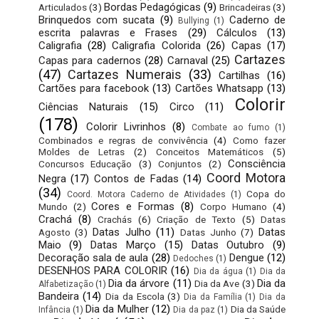
Bordas Pedagógicas
(9)
Articulados
(3)
Brincadeiras
(3)
Brinquedos com sucata
(9)
Caderno de
Bullying
(1)
escrita palavras e Frases
(29)
Cálculos
(13)
Caligrafia
(28)
Caligrafia Colorida
(26)
Capas
(17)
Cartazes
Capas para cadernos
(28)
Carnaval
(25)
(47)
Cartazes Numerais
(33)
Cartilhas
(16)
Cartões para facebook
(13)
Cartões Whatsapp
(13)
Colorir
Ciências Naturais
(15)
Circo
(11)
(178)
Colorir Livrinhos
(8)
Combate ao fumo
(1)
Combinados e regras de convivência
(4)
Como fazer
Moldes de Letras
(2)
Conceitos Matemáticos
(5)
Consciência
Concursos Educação
(3)
Conjuntos
(2)
Coord Motora
Negra
(17)
Contos de Fadas
(14)
(34)
Copa do
Coord. Motora Caderno de Atividades
(1)
Cores e Formas
(8)
Mundo
(2)
Corpo Humano
(4)
Crachá
(8)
Crachás
(6)
Criação de Texto
(5)
Datas
Datas Julho
(11)
Datas
Agosto
(3)
Datas Junho
(7)
Maio
(9)
Datas Março
(15)
Datas Outubro
(9)
Decoração sala de aula
(28)
Dengue
(12)
Dedoches
(1)
DESENHOS PARA COLORIR
(16)
Dia da água
(1)
Dia da
Dia da árvore
(11)
Dia da
Dia da Ave
(3)
Alfabetização
(1)
Bandeira
(14)
Dia da Escola
(3)
Dia da Família
(1)
Dia da
Dia da Mulher
(12)
Dia da Saúde
Infância
(1)
Dia da paz
(1)