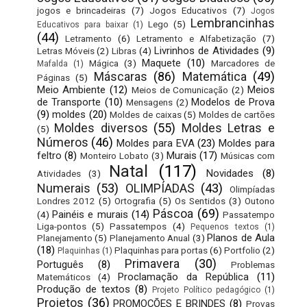
jogos e brincadeiras
(7)
Jogos Educativos
(7)
Jogos
Lembrancinhas
Lego
(5)
Educativos para baixar
(1)
(44)
Letramento
(6)
Letramento e Alfabetização
(7)
Livrinhos de Atividades
(9)
Letras Móveis
(2)
Libras
(4)
Maquete
(10)
Mágica
(3)
Marcadores de
Mafalda
(1)
Máscaras
(86)
Matemática
(49)
Páginas
(5)
Meio Ambiente
(12)
Meios
Meios de Comunicação
(2)
de Transporte
(10)
Modelos de Prova
Mensagens
(2)
(9)
moldes
(20)
Moldes de caixas
(5)
Moldes de cartões
Moldes diversos
(55)
Moldes Letras e
(5)
Números
(46)
Moldes para EVA
(23)
Moldes para
feltro
(8)
Murais
(17)
Monteiro Lobato
(3)
Músicas com
Natal
(117)
Novidades
(8)
Atividades
(3)
Numerais
(53)
OLIMPÍADAS
(43)
Olimpíadas
Londres 2012
(5)
Ortografia
(5)
Os Sentidos
(3)
Outono
Páscoa
(69)
Painéis e murais
(14)
(4)
Passatempo
Liga-pontos
(5)
Passatempos
(4)
Pequenos textos
(1)
Planos de Aula
Planejamento
(5)
Planejamento Anual
(3)
(18)
Plaquinhas para portas
(6)
Portfolio
(2)
Plaquinhas
(1)
Primavera
(30)
Português
(8)
Problemas
Proclamação da República
(11)
Matemáticos
(4)
Produção de textos
(8)
Projeto Político pedagógico
(1)
Projetos
(36)
PROMOÇÕES E BRINDES
(8)
Provas