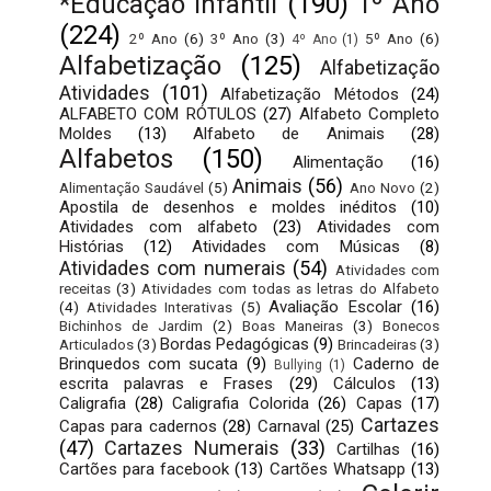
*Educação Infantil
(190)
1º Ano
(224)
2º Ano
(6)
3º Ano
(3)
5º Ano
(6)
4º Ano
(1)
Alfabetização
(125)
Alfabetização
Atividades
(101)
Alfabetização Métodos
(24)
ALFABETO COM RÓTULOS
(27)
Alfabeto Completo
Moldes
(13)
Alfabeto de Animais
(28)
Alfabetos
(150)
Alimentação
(16)
Animais
(56)
Alimentação Saudável
(5)
Ano Novo
(2)
Apostila de desenhos e moldes inéditos
(10)
Atividades com alfabeto
(23)
Atividades com
Histórias
(12)
Atividades com Músicas
(8)
Atividades com numerais
(54)
Atividades com
receitas
(3)
Atividades com todas as letras do Alfabeto
Avaliação Escolar
(16)
(4)
Atividades Interativas
(5)
Bichinhos de Jardim
(2)
Boas Maneiras
(3)
Bonecos
Bordas Pedagógicas
(9)
Articulados
(3)
Brincadeiras
(3)
Brinquedos com sucata
(9)
Caderno de
Bullying
(1)
escrita palavras e Frases
(29)
Cálculos
(13)
Caligrafia
(28)
Caligrafia Colorida
(26)
Capas
(17)
Cartazes
Capas para cadernos
(28)
Carnaval
(25)
(47)
Cartazes Numerais
(33)
Cartilhas
(16)
Cartões para facebook
(13)
Cartões Whatsapp
(13)