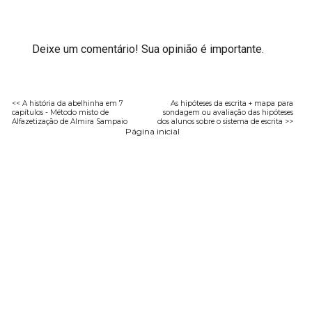
Deixe um comentário! Sua opinião é importante.
<< A história da abelhinha em 7
As hipóteses da escrita + mapa para
capítulos - Método misto de
sondagem ou avaliação das hipóteses
Alfazetização de Almira Sampaio
dos alunos sobre o sistema de escrita >>
Página inicial