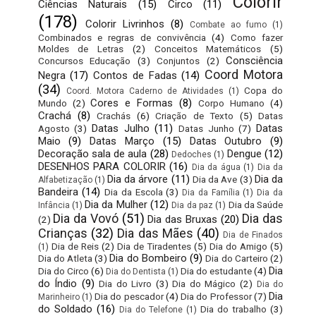
Colorir
Ciências Naturais
(15)
Circo
(11)
(178)
Colorir Livrinhos
(8)
Combate ao fumo
(1)
Combinados e regras de convivência
(4)
Como fazer
Moldes de Letras
(2)
Conceitos Matemáticos
(5)
Consciência
Concursos Educação
(3)
Conjuntos
(2)
Coord Motora
Negra
(17)
Contos de Fadas
(14)
(34)
Copa do
Coord. Motora Caderno de Atividades
(1)
Cores e Formas
(8)
Mundo
(2)
Corpo Humano
(4)
Crachá
(8)
Crachás
(6)
Criação de Texto
(5)
Datas
Datas Julho
(11)
Datas
Agosto
(3)
Datas Junho
(7)
Maio
(9)
Datas Março
(15)
Datas Outubro
(9)
Decoração sala de aula
(28)
Dengue
(12)
Dedoches
(1)
DESENHOS PARA COLORIR
(16)
Dia da água
(1)
Dia da
Dia da árvore
(11)
Dia da
Dia da Ave
(3)
Alfabetização
(1)
Bandeira
(14)
Dia da Escola
(3)
Dia da Família
(1)
Dia da
Dia da Mulher
(12)
Dia da Saúde
Infância
(1)
Dia da paz
(1)
Dia da Vovó
(51)
Dia das
Dia das Bruxas
(20)
(2)
Crianças
(32)
Dia das Mães
(40)
Dia de Finados
Dia de Reis
(2)
Dia de Tiradentes
(5)
Dia do Amigo
(5)
(1)
Dia do Bombeiro
(9)
Dia do Atleta
(3)
Dia do Carteiro
(2)
Dia
Dia do Circo
(6)
Dia do estudante
(4)
Dia do Dentista
(1)
do Índio
(9)
Dia do Livro
(3)
Dia do Mágico
(2)
Dia do
Dia
Dia do pescador
(4)
Dia do Professor
(7)
Marinheiro
(1)
do Soldado
(16)
Dia do trabalho
(3)
Dia do Telefone
(1)