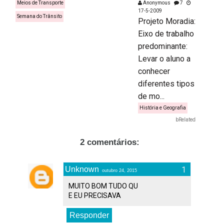
Meios de Transporte
Anonymous
7
17-5-2009
Semana do Trânsito
Projeto Moradia:
Eixo de trabalho
predominante:
Levar o aluno a
conhecer
diferentes tipos
de mo...
História e Geografia
bRelated
2 comentários:
Unknown
outubro 24, 2015
MUITO BOM TUDO QU
E EU PRECISAVA
Responder