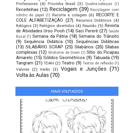
Professores
(4)
Provinha Brasil
(3)
Quebra-cabeças
(1)
Reciclagem
(39)
Receitinhas
(12)
Reciclagem com
RECORTE E
Recorte e colagem
(6)
rolinho de papel
(1)
COLE ALFABETIZAÇÃO
(27)
Recursos Didáticos
(4)
Revista
Relógios
(3)
Relógios divertidos
(4)
Reunião
(5)
de Atividades Urso Pooh
(14)
Saci Pererê
(27)
Saúde
Semana da Pátria
(18)
Semana do Trânsito
Bucal
(1)
(9)
Sequência Didática
(10)
Sequências Didáticas
(13)
SILABÁRIO SCRAP
(25)
Silabários
(20)
Sílabas
complexas
(12)
Sítio do Picapau
Síndrome de Down
(1)
Amarelo
(15)
Sólidos Geométricos
(9)
Tabuada
(19)
Tangram
(21)
Teatro
(9)
TDAH
(2)
Textos de reflexão
(1)
Vogais e Junções
(71)
Valores
(2)
Verão
(3)
Volta às Aulas
(70)
MAIS VISITADOS