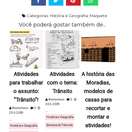
Categorias:
História e Geografia
,
Maquete
Você poderá gostar também de...
Atividades
Atividades
A história das
para trabalhar
com o tema:
Moradias,
o assunto:
Trânsito
modelos de
"Trânsito"!
casas para
Anonymous
0
20-5-2009
recortar e
Anonymous
0
...
23-5-2009
montar e
História e Geografia
...
atividades!
Semana do Trânsito
História e Geografia