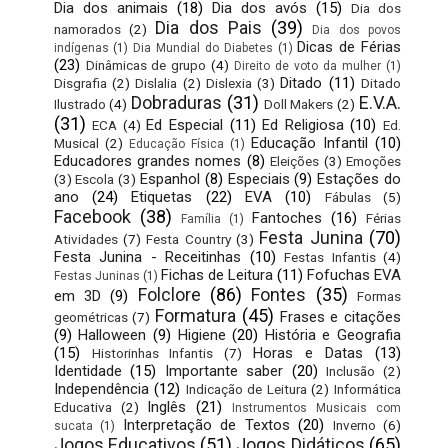
Dia dos animais
(18)
Dia dos avós
(15)
Dia dos
Dia dos Pais
(39)
namorados
(2)
Dia dos povos
Dicas de Férias
indígenas
(1)
Dia Mundial do Diabetes
(1)
(23)
Dinâmicas de grupo
(4)
Direito de voto da mulher
(1)
Ditado
(11)
Disgrafia
(2)
Dislalia
(2)
Dislexia
(3)
Ditado
Dobraduras
(31)
E.V.A.
Ilustrado
(4)
Doll Makers
(2)
(31)
Ed Especial
(11)
Ed Religiosa
(10)
ECA
(4)
Ed.
Educação Infantil
(10)
Musical
(2)
Educação Física
(1)
Educadores grandes nomes
(8)
Eleições
(3)
Emoções
Espanhol
(8)
Especiais
(9)
Estações do
(3)
Escola
(3)
ano
(24)
Etiquetas
(22)
EVA
(10)
Fábulas
(5)
Facebook
(38)
Fantoches
(16)
Férias
Família
(1)
Festa Junina
(70)
Atividades
(7)
Festa Country
(3)
Festa Junina - Receitinhas
(10)
Festas Infantis
(4)
Fichas de Leitura
(11)
Fofuchas EVA
Festas Juninas
(1)
Folclore
(86)
Fontes
(35)
em 3D
(9)
Formas
Formatura
(45)
Frases e citações
geométricas
(7)
(9)
Halloween
(9)
Higiene
(20)
História e Geografia
(15)
Horas e Datas
(13)
Historinhas Infantis
(7)
Identidade
(15)
Importante saber
(20)
Inclusão
(2)
Independência
(12)
Indicação de Leitura
(2)
Informática
Inglês
(21)
Educativa
(2)
Instrumentos Musicais com
Interpretação de Textos
(20)
Inverno
(6)
sucata
(1)
Jogos Educativos
(51)
Jogos Didáticos
(65)