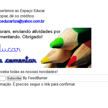
pertence ao
Espaço Educar.
piar, dê os créditos.
coeducarliza@yahoo.com.br
receba todas as nossas novidades!
By FeedBurner
ação. É preciso seguir o link para confirmar.