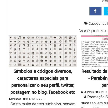
CO
Categorias:
Você poderá 
Símbolos e códigos diversos,
Resultado da
caracteres especiais para
- Parabén
personalizar o seu perfil, twitter,
par
postagem no blog, facebook etc
Unknown
0
12-
A Promoção Sal
Unknown
0
12-10-2014
sucesso, em su
Gosto muito destes símbolos. servem