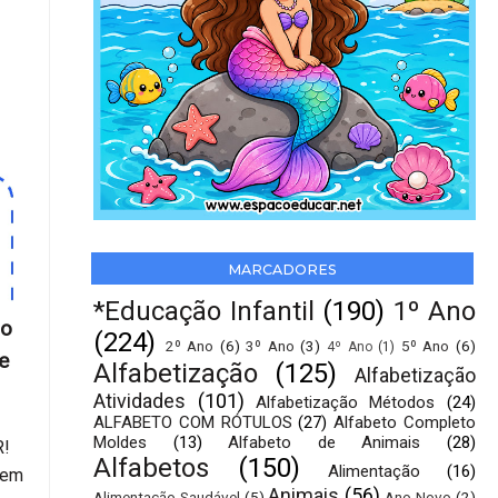
MARCADORES
*Educação Infantil
(190)
1º Ano
no
(224)
2º Ano
(6)
3º Ano
(3)
5º Ano
(6)
4º Ano
(1)
e
Alfabetização
(125)
Alfabetização
Atividades
(101)
Alfabetização Métodos
(24)
ALFABETO COM RÓTULOS
(27)
Alfabeto Completo
Moldes
(13)
Alfabeto de Animais
(28)
R!
Alfabetos
(150)
Alimentação
(16)
 em
Animais
(56)
Alimentação Saudável
(5)
Ano Novo
(2)