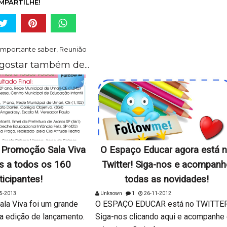
MPARTILHE!
Importante saber
,
Reunião
gostar também de...
 Promoção Sala Viva
O Espaço Educar agora está 
s a todos os 160
Twitter! Siga-nos e acompanh
ticipantes!
todas as novidades!
5-2013
Unknown
1
26-11-2012
a Viva foi um grande
O ESPAÇO EDUCAR está no TWITTE
a edição de lançamento.
Siga-nos clicando aqui e acompanhe