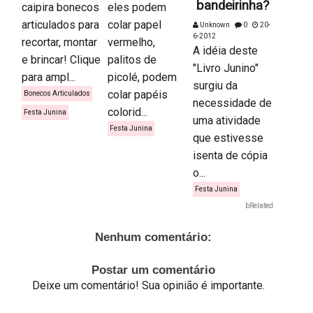
bandeirinha?
caipira bonecos
eles podem
articulados para
colar papel
Unknown
0
20-
6-2012
recortar, montar
vermelho,
A idéia deste
e brincar! Clique
palitos de
"Livro Junino"
para ampl...
picolé, podem
surgiu da
colar papéis
Bonecos Articulados
necessidade de
colorid...
Festa Junina
uma atividade
Festa Junina
que estivesse
isenta de cópia
o...
Festa Junina
bRelated
Nenhum comentário:
Postar um comentário
Deixe um comentário! Sua opinião é importante.