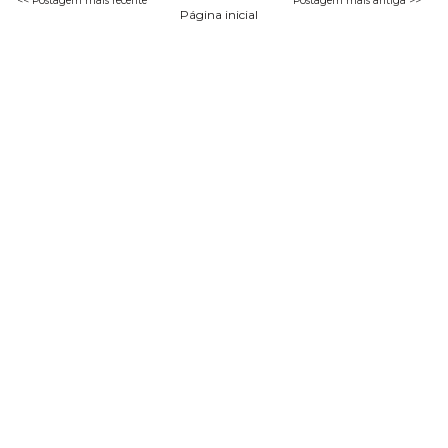
<< Postagem mais recente
Postagem mais antiga >>
Página inicial