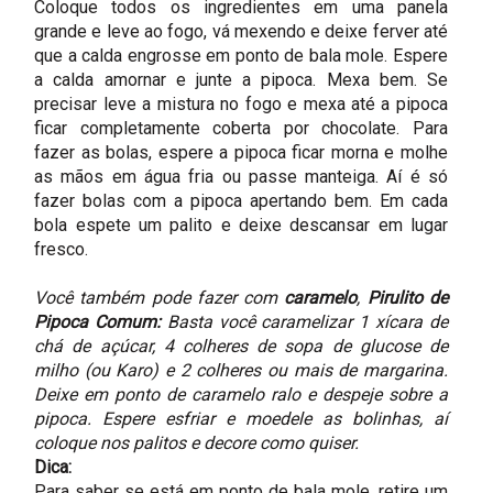
Coloque todos os ingredientes em uma panela
grande e leve ao fogo, vá mexendo e deixe ferver até
que a calda engrosse em ponto de bala mole. Espere
a calda amornar e junte a pipoca. Mexa bem. Se
precisar leve a mistura no fogo e mexa até a pipoca
ficar completamente coberta por chocolate. Para
fazer as bolas, espere a pipoca ficar morna e molhe
as mãos em água fria ou passe manteiga. Aí é só
fazer bolas com a pipoca apertando bem. Em cada
bola espete um palito e deixe descansar em lugar
fresco.
Você também pode fazer com
caramelo
,
Pirulito de
Pipoca Comum:
Basta você caramelizar 1 xícara de
chá de açúcar, 4 colheres de sopa de glucose de
milho (ou Karo) e 2 colheres ou mais de margarina.
Deixe em ponto de caramelo ralo e despeje sobre a
pipoca. Espere esfriar e moedele as bolinhas, aí
coloque nos palitos e decore como quiser.
Dica:
Para saber se está em ponto de bala mole, retire um