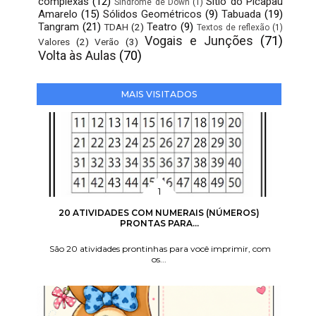
complexas
(12)
Sítio do Picapau
Síndrome de Down
(1)
Amarelo
(15)
Sólidos Geométricos
(9)
Tabuada
(19)
Tangram
(21)
Teatro
(9)
TDAH
(2)
Textos de reflexão
(1)
Vogais e Junções
(71)
Valores
(2)
Verão
(3)
Volta às Aulas
(70)
MAIS VISITADOS
20 ATIVIDADES COM NUMERAIS (NÚMEROS)
PRONTAS PARA...
São 20 atividades prontinhas para você imprimir, com
os...