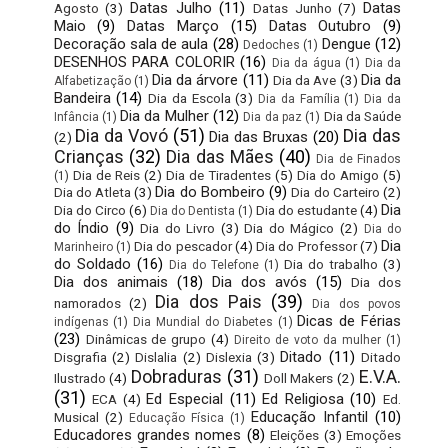
Datas Julho
(11)
Datas
Agosto
(3)
Datas Junho
(7)
Maio
(9)
Datas Março
(15)
Datas Outubro
(9)
Decoração sala de aula
(28)
Dengue
(12)
Dedoches
(1)
DESENHOS PARA COLORIR
(16)
Dia da água
(1)
Dia da
Dia da árvore
(11)
Dia da
Dia da Ave
(3)
Alfabetização
(1)
Bandeira
(14)
Dia da Escola
(3)
Dia da Família
(1)
Dia da
Dia da Mulher
(12)
Dia da Saúde
Infância
(1)
Dia da paz
(1)
Dia da Vovó
(51)
Dia das
Dia das Bruxas
(20)
(2)
Crianças
(32)
Dia das Mães
(40)
Dia de Finados
Dia de Reis
(2)
Dia de Tiradentes
(5)
Dia do Amigo
(5)
(1)
Dia do Bombeiro
(9)
Dia do Atleta
(3)
Dia do Carteiro
(2)
Dia
Dia do Circo
(6)
Dia do estudante
(4)
Dia do Dentista
(1)
do Índio
(9)
Dia do Livro
(3)
Dia do Mágico
(2)
Dia do
Dia
Dia do pescador
(4)
Dia do Professor
(7)
Marinheiro
(1)
do Soldado
(16)
Dia do trabalho
(3)
Dia do Telefone
(1)
Dia dos animais
(18)
Dia dos avós
(15)
Dia dos
Dia dos Pais
(39)
namorados
(2)
Dia dos povos
Dicas de Férias
indígenas
(1)
Dia Mundial do Diabetes
(1)
(23)
Dinâmicas de grupo
(4)
Direito de voto da mulher
(1)
Ditado
(11)
Disgrafia
(2)
Dislalia
(2)
Dislexia
(3)
Ditado
Dobraduras
(31)
E.V.A.
Ilustrado
(4)
Doll Makers
(2)
(31)
Ed Especial
(11)
Ed Religiosa
(10)
ECA
(4)
Ed.
Educação Infantil
(10)
Musical
(2)
Educação Física
(1)
Educadores grandes nomes
(8)
Eleições
(3)
Emoções