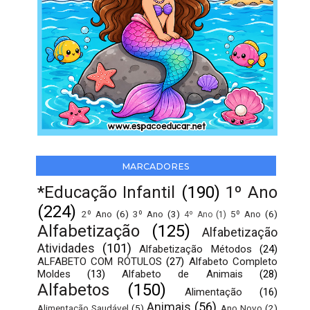
MARCADORES
*Educação Infantil
(190)
1º Ano
(224)
2º Ano
(6)
3º Ano
(3)
5º Ano
(6)
4º Ano
(1)
Alfabetização
(125)
Alfabetização
Atividades
(101)
Alfabetização Métodos
(24)
ALFABETO COM RÓTULOS
(27)
Alfabeto Completo
Moldes
(13)
Alfabeto de Animais
(28)
Alfabetos
(150)
Alimentação
(16)
Animais
(56)
Alimentação Saudável
(5)
Ano Novo
(2)