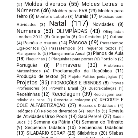
Moldes diversos
(55)
Moldes Letras e
(5)
Números
(46)
Moldes para EVA
(23)
Moldes para
feltro
(8)
Murais
(17)
Monteiro Lobato
(3)
Músicas com
Natal
(117)
Novidades
(8)
Atividades
(3)
Numerais
(53)
OLIMPÍADAS
(43)
Olimpíadas
Londres 2012
(5)
Ortografia
(5)
Os Sentidos
(3)
Outono
Páscoa
(69)
Painéis e murais
(14)
(4)
Passatempo
Liga-pontos
(5)
Passatempos
(4)
Pequenos textos
(1)
Planos de Aula
Planejamento
(5)
Planejamento Anual
(3)
(18)
Plaquinhas para portas
(6)
Portfolio
(2)
Plaquinhas
(1)
Primavera
(30)
Português
(8)
Problemas
Proclamação da República
(11)
Matemáticos
(4)
Produção de textos
(8)
Projeto Político pedagógico
(1)
Projetos
(36)
PROMOÇÕES E BRINDES
(8)
Provas
Professores
(4)
Provinha Brasil
(3)
Quebra-cabeças
(1)
Reciclagem
(39)
Receitinhas
(12)
Reciclagem com
RECORTE E
Recorte e colagem
(6)
rolinho de papel
(1)
COLE ALFABETIZAÇÃO
(27)
Recursos Didáticos
(4)
Revista
Relógios
(3)
Relógios divertidos
(4)
Reunião
(5)
de Atividades Urso Pooh
(14)
Saci Pererê
(27)
Saúde
Semana da Pátria
(18)
Semana do Trânsito
Bucal
(1)
(9)
Sequência Didática
(10)
Sequências Didáticas
(13)
SILABÁRIO SCRAP
(25)
Silabários
(20)
Sílabas