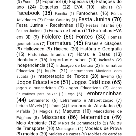
Espanhol
(8)
Especiais
(9)
Estações do
(3)
Escola
(3)
ano
(24)
Etiquetas
(22)
EVA
(10)
Fábulas
(5)
Facebook
(38)
Fantoches
(16)
Férias
Família
(1)
Festa Junina
(70)
Atividades
(7)
Festa Country
(3)
Festa Junina - Receitinhas
(10)
Festas Infantis
(4)
Fichas de Leitura
(11)
Fofuchas EVA
Festas Juninas
(1)
Folclore
(86)
Fontes
(35)
em 3D
(9)
Formas
Formatura
(45)
Frases e citações
geométricas
(7)
(9)
Halloween
(9)
Higiene
(20)
História e Geografia
(15)
Horas e Datas
(13)
Historinhas Infantis
(7)
Identidade
(15)
Importante saber
(20)
Inclusão
(2)
Independência
(12)
Indicação de Leitura
(2)
Informática
Inglês
(21)
Educativa
(2)
Instrumentos Musicais com
Interpretação de Textos
(20)
Inverno
(6)
sucata
(1)
Jogos Educativos
(51)
Jogos Didáticos
(65)
jogos e brincadeiras
(7)
Jogos Educativos
(7)
Jogos
Lembrancinhas
Lego
(5)
Educativos para baixar
(1)
(44)
Letramento
(6)
Letramento e Alfabetização
(7)
Livrinhos de Atividades
(9)
Letras Móveis
(2)
Libras
(4)
Maquete
(10)
Mágica
(3)
Marcadores de
Mafalda
(1)
Máscaras
(86)
Matemática
(49)
Páginas
(5)
Meio Ambiente
(12)
Meios
Meios de Comunicação
(2)
de Transporte
(10)
Modelos de Prova
Mensagens
(2)
(9)
moldes
(20)
Moldes de caixas
(5)
Moldes de cartões