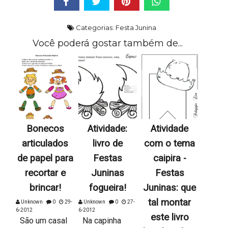
Categorias:
Festa Junina
Você poderá gostar também de...
Bonecos
Atividade:
Atividade
articulados
livro de
com o tema
de papel para
Festas
caipira -
recortar e
Juninas
Festas
brincar!
fogueira!
Juninas: que
tal montar
Unknown
0
29-
Unknown
0
27-
6-2012
6-2012
este livro
São um casal
Na capinha