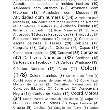
Apostila de desenhos e moldes inéditos
(10)
Atividades com alfabeto
(23)
Atividades com
Histórias
(12)
Atividades com Músicas
(8)
Atividades com numerais
(54)
Atividades com
receitas
(3)
Atividades com todas as letras do Alfabeto
Avaliação Escolar
(16)
(4)
Atividades Interativas
(5)
Bichinhos de Jardim
(2)
Boas Maneiras
(3)
Bonecos
Bordas Pedagógicas
(9)
Articulados
(3)
Brincadeiras
(3)
Brinquedos com sucata
(9)
Caderno de
Bullying
(1)
escrita palavras e Frases
(29)
Cálculos
(13)
Caligrafia
(28)
Caligrafia Colorida
(26)
Capas
(17)
Cartazes
Capas para cadernos
(28)
Carnaval
(25)
(47)
Cartazes Numerais
(33)
Cartilhas
(16)
Cartões para facebook
(13)
Cartões Whatsapp
(13)
Colorir
Ciências Naturais
(15)
Circo
(11)
(178)
Colorir Livrinhos
(8)
Combate ao fumo
(1)
Combinados e regras de convivência
(4)
Como fazer
Moldes de Letras
(2)
Conceitos Matemáticos
(5)
Consciência
Concursos Educação
(3)
Conjuntos
(2)
Coord Motora
Negra
(17)
Contos de Fadas
(14)
(34)
Copa do
Coord. Motora Caderno de Atividades
(1)
Cores e Formas
(8)
Mundo
(2)
Corpo Humano
(4)
Crachá
(8)
Crachás
(6)
Criação de Texto
(5)
Datas