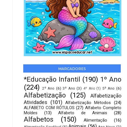
MARCADORES
*Educação Infantil
(190)
1º Ano
(224)
2º Ano
(6)
3º Ano
(3)
5º Ano
(6)
4º Ano
(1)
Alfabetização
(125)
Alfabetização
Atividades
(101)
Alfabetização Métodos
(24)
ALFABETO COM RÓTULOS
(27)
Alfabeto Completo
Moldes
(13)
Alfabeto de Animais
(28)
Alfabetos
(150)
Alimentação
(16)
Animais
(56)
Alimentação Saudável
(5)
Ano Novo
(2)