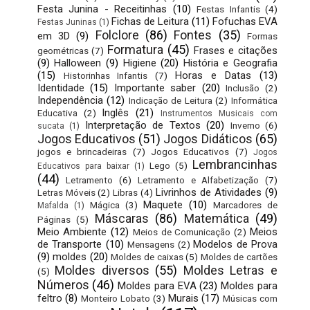
Festa Junina - Receitinhas
(10)
Festas Infantis
(4)
Fichas de Leitura
(11)
Fofuchas EVA
Festas Juninas
(1)
Folclore
(86)
Fontes
(35)
em 3D
(9)
Formas
Formatura
(45)
Frases e citações
geométricas
(7)
(9)
Halloween
(9)
Higiene
(20)
História e Geografia
(15)
Horas e Datas
(13)
Historinhas Infantis
(7)
Identidade
(15)
Importante saber
(20)
Inclusão
(2)
Independência
(12)
Indicação de Leitura
(2)
Informática
Inglês
(21)
Educativa
(2)
Instrumentos Musicais com
Interpretação de Textos
(20)
Inverno
(6)
sucata
(1)
Jogos Educativos
(51)
Jogos Didáticos
(65)
jogos e brincadeiras
(7)
Jogos Educativos
(7)
Jogos
Lembrancinhas
Lego
(5)
Educativos para baixar
(1)
(44)
Letramento
(6)
Letramento e Alfabetização
(7)
Livrinhos de Atividades
(9)
Letras Móveis
(2)
Libras
(4)
Maquete
(10)
Mágica
(3)
Marcadores de
Mafalda
(1)
Máscaras
(86)
Matemática
(49)
Páginas
(5)
Meio Ambiente
(12)
Meios
Meios de Comunicação
(2)
de Transporte
(10)
Modelos de Prova
Mensagens
(2)
(9)
moldes
(20)
Moldes de caixas
(5)
Moldes de cartões
Moldes diversos
(55)
Moldes Letras e
(5)
Números
(46)
Moldes para EVA
(23)
Moldes para
feltro
(8)
Murais
(17)
Monteiro Lobato
(3)
Músicas com