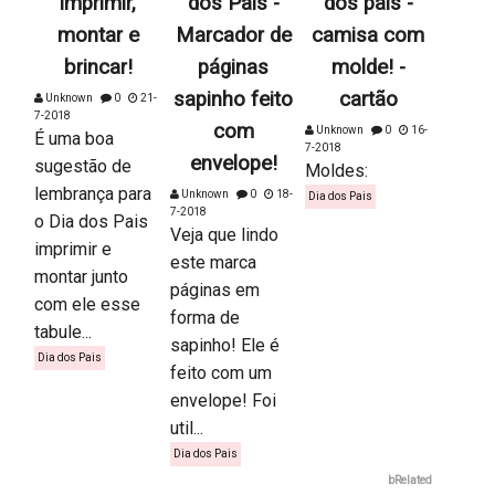
imprimir,
dos Pais -
dos pais -
montar e
Marcador de
camisa com
brincar!
páginas
molde! -
sapinho feito
cartão
Unknown
0
21-
7-2018
com
Unknown
0
16-
É uma boa
7-2018
envelope!
sugestão de
Moldes:
lembrança para
Unknown
0
18-
Dia dos Pais
7-2018
o Dia dos Pais
Veja que lindo
imprimir e
este marca
montar junto
páginas em
com ele esse
forma de
tabule...
sapinho! Ele é
Dia dos Pais
feito com um
envelope! Foi
util...
Dia dos Pais
bRelated