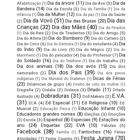
Dia da árvore
(11)
Dia da
Dia da Ave
(3)
Alfabetização
(1)
Bandeira
(14)
Dia da Escola
(3)
Dia da Família
(1)
Dia da
Dia da Mulher
(12)
Dia da Saúde
Infância
(1)
Dia da paz
(1)
Dia da Vovó
(51)
Dia das
Dia das Bruxas
(20)
(2)
Crianças
(32)
Dia das Mães
(40)
Dia de Finados
Dia de Reis
(2)
Dia de Tiradentes
(5)
Dia do Amigo
(5)
(1)
Dia do Bombeiro
(9)
Dia do Atleta
(3)
Dia do Carteiro
(2)
Dia
Dia do Circo
(6)
Dia do estudante
(4)
Dia do Dentista
(1)
do Índio
(9)
Dia do Livro
(3)
Dia do Mágico
(2)
Dia do
Dia
Dia do pescador
(4)
Dia do Professor
(7)
Marinheiro
(1)
do Soldado
(16)
Dia do trabalho
(3)
Dia do Telefone
(1)
Dia dos animais
(18)
Dia dos avós
(15)
Dia dos
Dia dos Pais
(39)
namorados
(2)
Dia dos povos
Dicas de Férias
indígenas
(1)
Dia Mundial do Diabetes
(1)
(23)
Dinâmicas de grupo
(4)
Direito de voto da mulher
(1)
Ditado
(11)
Disgrafia
(2)
Dislalia
(2)
Dislexia
(3)
Ditado
Dobraduras
(31)
E.V.A.
Ilustrado
(4)
Doll Makers
(2)
(31)
Ed Especial
(11)
Ed Religiosa
(10)
ECA
(4)
Ed.
Educação Infantil
(10)
Musical
(2)
Educação Física
(1)
Educadores grandes nomes
(8)
Eleições
(3)
Emoções
Espanhol
(8)
Especiais
(9)
Estações do
(3)
Escola
(3)
ano
(24)
Etiquetas
(22)
EVA
(10)
Fábulas
(5)
Facebook
(38)
Fantoches
(16)
Férias
Família
(1)
Festa Junina
(70)
Atividades
(7)
Festa Country
(3)