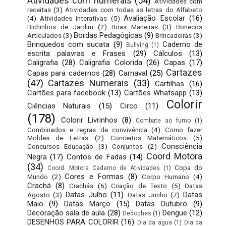
Atividades com numerais
(54)
Atividades com
receitas
(3)
Atividades com todas as letras do Alfabeto
Avaliação Escolar
(16)
(4)
Atividades Interativas
(5)
Bichinhos de Jardim
(2)
Boas Maneiras
(3)
Bonecos
Bordas Pedagógicas
(9)
Articulados
(3)
Brincadeiras
(3)
Brinquedos com sucata
(9)
Caderno de
Bullying
(1)
escrita palavras e Frases
(29)
Cálculos
(13)
Caligrafia
(28)
Caligrafia Colorida
(26)
Capas
(17)
Cartazes
Capas para cadernos
(28)
Carnaval
(25)
(47)
Cartazes Numerais
(33)
Cartilhas
(16)
Cartões para facebook
(13)
Cartões Whatsapp
(13)
Colorir
Ciências Naturais
(15)
Circo
(11)
(178)
Colorir Livrinhos
(8)
Combate ao fumo
(1)
Combinados e regras de convivência
(4)
Como fazer
Moldes de Letras
(2)
Conceitos Matemáticos
(5)
Consciência
Concursos Educação
(3)
Conjuntos
(2)
Coord Motora
Negra
(17)
Contos de Fadas
(14)
(34)
Copa do
Coord. Motora Caderno de Atividades
(1)
Cores e Formas
(8)
Mundo
(2)
Corpo Humano
(4)
Crachá
(8)
Crachás
(6)
Criação de Texto
(5)
Datas
Datas Julho
(11)
Datas
Agosto
(3)
Datas Junho
(7)
Maio
(9)
Datas Março
(15)
Datas Outubro
(9)
Decoração sala de aula
(28)
Dengue
(12)
Dedoches
(1)
DESENHOS PARA COLORIR
(16)
Dia da água
(1)
Dia da