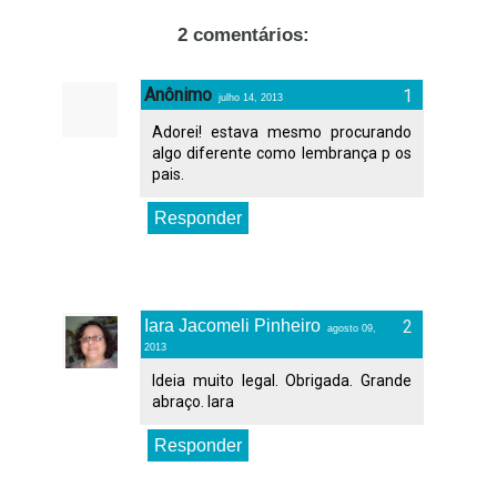
2 comentários:
Anônimo
julho 14, 2013
Adorei! estava mesmo procurando
algo diferente como lembrança p os
pais.
Responder
Iara Jacomeli Pinheiro
agosto 09,
2013
Ideia muito legal. Obrigada. Grande
abraço. Iara
Responder