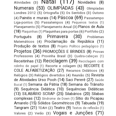
Natal
(117)
Novidades
(8)
Atividades
(3)
Numerais
(53)
OLIMPÍADAS
(43)
Olimpíadas
Londres 2012
(5)
Ortografia
(5)
Os Sentidos
(3)
Outono
Páscoa
(69)
Painéis e murais
(14)
(4)
Passatempo
Liga-pontos
(5)
Passatempos
(4)
Pequenos textos
(1)
Planos de Aula
Planejamento
(5)
Planejamento Anual
(3)
(18)
Plaquinhas para portas
(6)
Portfolio
(2)
Plaquinhas
(1)
Primavera
(30)
Português
(8)
Problemas
Proclamação da República
(11)
Matemáticos
(4)
Produção de textos
(8)
Projeto Político pedagógico
(1)
Projetos
(36)
PROMOÇÕES E BRINDES
(8)
Provas
Professores
(4)
Provinha Brasil
(3)
Quebra-cabeças
(1)
Reciclagem
(39)
Receitinhas
(12)
Reciclagem com
RECORTE E
Recorte e colagem
(6)
rolinho de papel
(1)
COLE ALFABETIZAÇÃO
(27)
Recursos Didáticos
(4)
Revista
Relógios
(3)
Relógios divertidos
(4)
Reunião
(5)
de Atividades Urso Pooh
(14)
Saci Pererê
(27)
Saúde
Semana da Pátria
(18)
Semana do Trânsito
Bucal
(1)
(9)
Sequência Didática
(10)
Sequências Didáticas
(13)
SILABÁRIO SCRAP
(25)
Silabários
(20)
Sílabas
complexas
(12)
Sítio do Picapau
Síndrome de Down
(1)
Amarelo
(15)
Sólidos Geométricos
(9)
Tabuada
(19)
Tangram
(21)
Teatro
(9)
TDAH
(2)
Textos de reflexão
(1)
Vogais e Junções
(71)
Valores
(2)
Verão
(3)