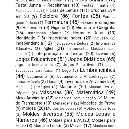
Atividades
(7)
Festa Country
(3)
Festa Junina - Receitinhas
(10)
Festas Infantis
(4)
Fichas de Leitura
(11)
Fofuchas EVA
Festas Juninas
(1)
Folclore
(86)
Fontes
(35)
em 3D
(9)
Formas
Formatura
(45)
Frases e citações
geométricas
(7)
(9)
Halloween
(9)
Higiene
(20)
História e Geografia
(15)
Horas e Datas
(13)
Historinhas Infantis
(7)
Identidade
(15)
Importante saber
(20)
Inclusão
(2)
Independência
(12)
Indicação de Leitura
(2)
Informática
Inglês
(21)
Educativa
(2)
Instrumentos Musicais com
Interpretação de Textos
(20)
Inverno
(6)
sucata
(1)
Jogos Educativos
(51)
Jogos Didáticos
(65)
jogos e brincadeiras
(7)
Jogos Educativos
(7)
Jogos
Lembrancinhas
Lego
(5)
Educativos para baixar
(1)
(44)
Letramento
(6)
Letramento e Alfabetização
(7)
Livrinhos de Atividades
(9)
Letras Móveis
(2)
Libras
(4)
Maquete
(10)
Mágica
(3)
Marcadores de
Mafalda
(1)
Máscaras
(86)
Matemática
(49)
Páginas
(5)
Meio Ambiente
(12)
Meios
Meios de Comunicação
(2)
de Transporte
(10)
Modelos de Prova
Mensagens
(2)
(9)
moldes
(20)
Moldes de caixas
(5)
Moldes de cartões
Moldes diversos
(55)
Moldes Letras e
(5)
Números
(46)
Moldes para EVA
(23)
Moldes para
feltro
(8)
Murais
(17)
Monteiro Lobato
(3)
Músicas com