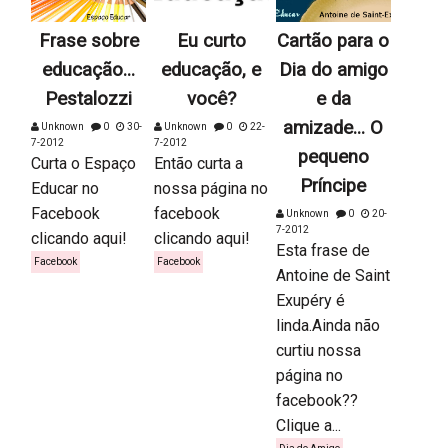
Frase sobre
Eu curto
Cartão para o
educação...
educação, e
Dia do amigo
Pestalozzi
você?
e da
amizade... O
Unknown
0
30-
Unknown
0
22-
7-2012
7-2012
pequeno
Curta o Espaço
Então curta a
Príncipe
Educar no
nossa página no
Facebook
facebook
Unknown
0
20-
7-2012
clicando aqui!
clicando aqui!
Esta frase de
Facebook
Facebook
Antoine de Saint
Exupéry é
linda.Ainda não
curtiu nossa
página no
facebook??
Clique a...