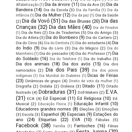
Dia da árvore
(11)
Dia da
Dia da Ave
(3)
Alfabetização
(1)
Bandeira
(14)
Dia da Escola
(3)
Dia da Família
(1)
Dia da
Dia da Mulher
(12)
Dia da Saúde
Infância
(1)
Dia da paz
(1)
Dia da Vovó
(51)
Dia das
Dia das Bruxas
(20)
(2)
Crianças
(32)
Dia das Mães
(40)
Dia de Finados
Dia de Reis
(2)
Dia de Tiradentes
(5)
Dia do Amigo
(5)
(1)
Dia do Bombeiro
(9)
Dia do Atleta
(3)
Dia do Carteiro
(2)
Dia
Dia do Circo
(6)
Dia do estudante
(4)
Dia do Dentista
(1)
do Índio
(9)
Dia do Livro
(3)
Dia do Mágico
(2)
Dia do
Dia
Dia do pescador
(4)
Dia do Professor
(7)
Marinheiro
(1)
do Soldado
(16)
Dia do trabalho
(3)
Dia do Telefone
(1)
Dia dos animais
(18)
Dia dos avós
(15)
Dia dos
Dia dos Pais
(39)
namorados
(2)
Dia dos povos
Dicas de Férias
indígenas
(1)
Dia Mundial do Diabetes
(1)
(23)
Dinâmicas de grupo
(4)
Direito de voto da mulher
(1)
Ditado
(11)
Disgrafia
(2)
Dislalia
(2)
Dislexia
(3)
Ditado
Dobraduras
(31)
E.V.A.
Ilustrado
(4)
Doll Makers
(2)
(31)
Ed Especial
(11)
Ed Religiosa
(10)
ECA
(4)
Ed.
Educação Infantil
(10)
Musical
(2)
Educação Física
(1)
Educadores grandes nomes
(8)
Eleições
(3)
Emoções
Espanhol
(8)
Especiais
(9)
Estações do
(3)
Escola
(3)
ano
(24)
Etiquetas
(22)
EVA
(10)
Fábulas
(5)
Facebook
(38)
Fantoches
(16)
Férias
Família
(1)
Festa Junina
(70)