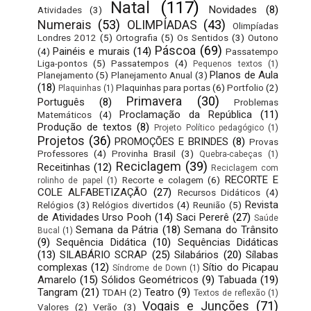
Natal
(117)
Novidades
(8)
Atividades
(3)
Numerais
(53)
OLIMPÍADAS
(43)
Olimpíadas
Londres 2012
(5)
Ortografia
(5)
Os Sentidos
(3)
Outono
Páscoa
(69)
Painéis e murais
(14)
(4)
Passatempo
Liga-pontos
(5)
Passatempos
(4)
Pequenos textos
(1)
Planos de Aula
Planejamento
(5)
Planejamento Anual
(3)
(18)
Plaquinhas para portas
(6)
Portfolio
(2)
Plaquinhas
(1)
Primavera
(30)
Português
(8)
Problemas
Proclamação da República
(11)
Matemáticos
(4)
Produção de textos
(8)
Projeto Político pedagógico
(1)
Projetos
(36)
PROMOÇÕES E BRINDES
(8)
Provas
Professores
(4)
Provinha Brasil
(3)
Quebra-cabeças
(1)
Reciclagem
(39)
Receitinhas
(12)
Reciclagem com
RECORTE E
Recorte e colagem
(6)
rolinho de papel
(1)
COLE ALFABETIZAÇÃO
(27)
Recursos Didáticos
(4)
Revista
Relógios
(3)
Relógios divertidos
(4)
Reunião
(5)
de Atividades Urso Pooh
(14)
Saci Pererê
(27)
Saúde
Semana da Pátria
(18)
Semana do Trânsito
Bucal
(1)
(9)
Sequência Didática
(10)
Sequências Didáticas
(13)
SILABÁRIO SCRAP
(25)
Silabários
(20)
Sílabas
complexas
(12)
Sítio do Picapau
Síndrome de Down
(1)
Amarelo
(15)
Sólidos Geométricos
(9)
Tabuada
(19)
Tangram
(21)
Teatro
(9)
TDAH
(2)
Textos de reflexão
(1)
Vogais e Junções
(71)
Valores
(2)
Verão
(3)