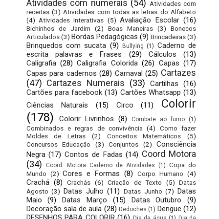
Atividades com numerais
(54)
Atividades com
receitas
(3)
Atividades com todas as letras do Alfabeto
Avaliação Escolar
(16)
(4)
Atividades Interativas
(5)
Bichinhos de Jardim
(2)
Boas Maneiras
(3)
Bonecos
Bordas Pedagógicas
(9)
Articulados
(3)
Brincadeiras
(3)
Brinquedos com sucata
(9)
Caderno de
Bullying
(1)
escrita palavras e Frases
(29)
Cálculos
(13)
Caligrafia
(28)
Caligrafia Colorida
(26)
Capas
(17)
Cartazes
Capas para cadernos
(28)
Carnaval
(25)
(47)
Cartazes Numerais
(33)
Cartilhas
(16)
Cartões para facebook
(13)
Cartões Whatsapp
(13)
Colorir
Ciências Naturais
(15)
Circo
(11)
(178)
Colorir Livrinhos
(8)
Combate ao fumo
(1)
Combinados e regras de convivência
(4)
Como fazer
Moldes de Letras
(2)
Conceitos Matemáticos
(5)
Consciência
Concursos Educação
(3)
Conjuntos
(2)
Coord Motora
Negra
(17)
Contos de Fadas
(14)
(34)
Copa do
Coord. Motora Caderno de Atividades
(1)
Cores e Formas
(8)
Mundo
(2)
Corpo Humano
(4)
Crachá
(8)
Crachás
(6)
Criação de Texto
(5)
Datas
Datas Julho
(11)
Datas
Agosto
(3)
Datas Junho
(7)
Maio
(9)
Datas Março
(15)
Datas Outubro
(9)
Decoração sala de aula
(28)
Dengue
(12)
Dedoches
(1)
DESENHOS PARA COLORIR
(16)
Dia da água
(1)
Dia da