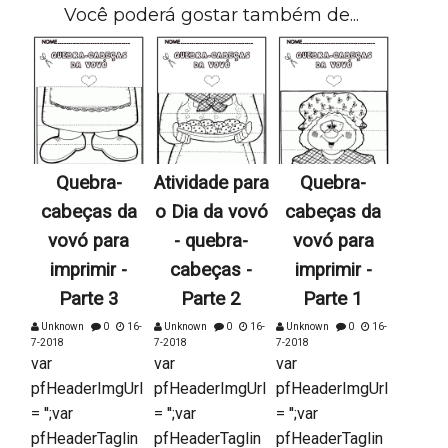
Você poderá gostar também de...
Quebra-
Atividade para
Quebra-
cabeças da
o Dia da vovó
cabeças da
vovó para
- quebra-
vovó para
imprimir -
cabeças -
imprimir -
Parte 3
Parte 2
Parte 1
Unknown
0
16-
Unknown
0
16-
Unknown
0
16-
7-2018
7-2018
7-2018
var
var
var
pfHeaderImgUrl
pfHeaderImgUrl
pfHeaderImgUrl
= '';var
= '';var
= '';var
pfHeaderTaglin
pfHeaderTaglin
pfHeaderTaglin