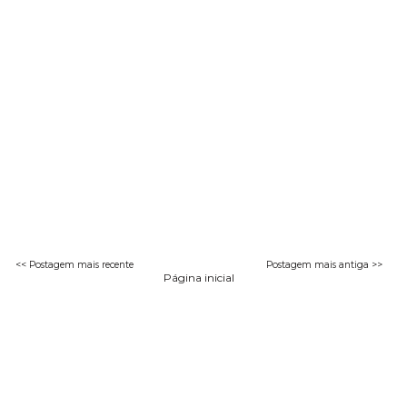
<< Postagem mais recente
Postagem mais antiga >>
Página inicial