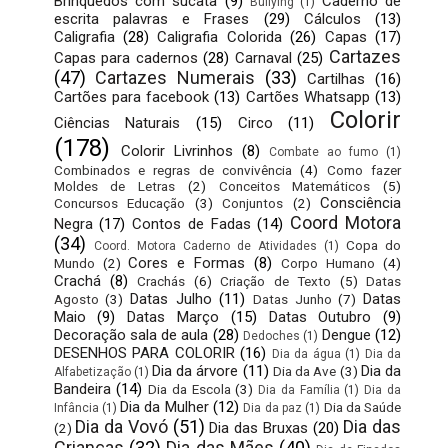
Brinquedos com sucata
(9)
Caderno de
Bullying
(1)
escrita palavras e Frases
(29)
Cálculos
(13)
Caligrafia
(28)
Caligrafia Colorida
(26)
Capas
(17)
Cartazes
Capas para cadernos
(28)
Carnaval
(25)
(47)
Cartazes Numerais
(33)
Cartilhas
(16)
Cartões para facebook
(13)
Cartões Whatsapp
(13)
Colorir
Ciências Naturais
(15)
Circo
(11)
(178)
Colorir Livrinhos
(8)
Combate ao fumo
(1)
Combinados e regras de convivência
(4)
Como fazer
Moldes de Letras
(2)
Conceitos Matemáticos
(5)
Consciência
Concursos Educação
(3)
Conjuntos
(2)
Coord Motora
Negra
(17)
Contos de Fadas
(14)
(34)
Copa do
Coord. Motora Caderno de Atividades
(1)
Cores e Formas
(8)
Mundo
(2)
Corpo Humano
(4)
Crachá
(8)
Crachás
(6)
Criação de Texto
(5)
Datas
Datas Julho
(11)
Datas
Agosto
(3)
Datas Junho
(7)
Maio
(9)
Datas Março
(15)
Datas Outubro
(9)
Decoração sala de aula
(28)
Dengue
(12)
Dedoches
(1)
DESENHOS PARA COLORIR
(16)
Dia da água
(1)
Dia da
Dia da árvore
(11)
Dia da
Dia da Ave
(3)
Alfabetização
(1)
Bandeira
(14)
Dia da Escola
(3)
Dia da Família
(1)
Dia da
Dia da Mulher
(12)
Dia da Saúde
Infância
(1)
Dia da paz
(1)
Dia da Vovó
(51)
Dia das
Dia das Bruxas
(20)
(2)
Crianças
(32)
Dia das Mães
(40)