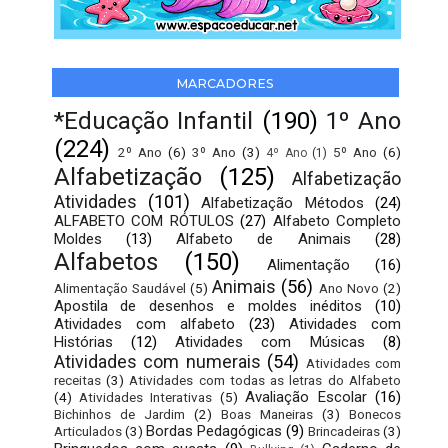
MARCADORES
*Educação Infantil
(190)
1º Ano
(224)
2º Ano
(6)
3º Ano
(3)
5º Ano
(6)
4º Ano
(1)
Alfabetização
(125)
Alfabetização
Atividades
(101)
Alfabetização Métodos
(24)
ALFABETO COM RÓTULOS
(27)
Alfabeto Completo
Moldes
(13)
Alfabeto de Animais
(28)
Alfabetos
(150)
Alimentação
(16)
Animais
(56)
Alimentação Saudável
(5)
Ano Novo
(2)
Apostila de desenhos e moldes inéditos
(10)
Atividades com alfabeto
(23)
Atividades com
Histórias
(12)
Atividades com Músicas
(8)
Atividades com numerais
(54)
Atividades com
receitas
(3)
Atividades com todas as letras do Alfabeto
Avaliação Escolar
(16)
(4)
Atividades Interativas
(5)
Bichinhos de Jardim
(2)
Boas Maneiras
(3)
Bonecos
Bordas Pedagógicas
(9)
Articulados
(3)
Brincadeiras
(3)