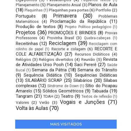
Pequenos textos
(1)
Planos de Aula
Planejamento
(5)
Planejamento Anual
(3)
(18)
Plaquinhas para portas
(6)
Portfolio
(2)
Plaquinhas
(1)
Primavera
(30)
Português
(8)
Problemas
Proclamação da República
(11)
Matemáticos
(4)
Produção de textos
(8)
Projeto Político pedagógico
(1)
Projetos
(36)
PROMOÇÕES E BRINDES
(8)
Provas
Professores
(4)
Provinha Brasil
(3)
Quebra-cabeças
(1)
Reciclagem
(39)
Receitinhas
(12)
Reciclagem com
RECORTE E
Recorte e colagem
(6)
rolinho de papel
(1)
COLE ALFABETIZAÇÃO
(27)
Recursos Didáticos
(4)
Revista
Relógios
(3)
Relógios divertidos
(4)
Reunião
(5)
de Atividades Urso Pooh
(14)
Saci Pererê
(27)
Saúde
Semana da Pátria
(18)
Semana do Trânsito
Bucal
(1)
(9)
Sequência Didática
(10)
Sequências Didáticas
(13)
SILABÁRIO SCRAP
(25)
Silabários
(20)
Sílabas
complexas
(12)
Sítio do Picapau
Síndrome de Down
(1)
Amarelo
(15)
Sólidos Geométricos
(9)
Tabuada
(19)
Tangram
(21)
Teatro
(9)
TDAH
(2)
Textos de reflexão
(1)
Vogais e Junções
(71)
Valores
(2)
Verão
(3)
Volta às Aulas
(70)
MAIS VISITADOS