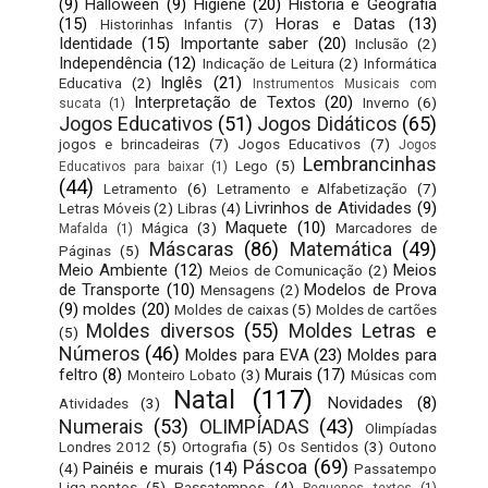
(9)
Halloween
(9)
Higiene
(20)
História e Geografia
(15)
Horas e Datas
(13)
Historinhas Infantis
(7)
Identidade
(15)
Importante saber
(20)
Inclusão
(2)
Independência
(12)
Indicação de Leitura
(2)
Informática
Inglês
(21)
Educativa
(2)
Instrumentos Musicais com
Interpretação de Textos
(20)
Inverno
(6)
sucata
(1)
Jogos Educativos
(51)
Jogos Didáticos
(65)
jogos e brincadeiras
(7)
Jogos Educativos
(7)
Jogos
Lembrancinhas
Lego
(5)
Educativos para baixar
(1)
(44)
Letramento
(6)
Letramento e Alfabetização
(7)
Livrinhos de Atividades
(9)
Letras Móveis
(2)
Libras
(4)
Maquete
(10)
Mágica
(3)
Marcadores de
Mafalda
(1)
Máscaras
(86)
Matemática
(49)
Páginas
(5)
Meio Ambiente
(12)
Meios
Meios de Comunicação
(2)
de Transporte
(10)
Modelos de Prova
Mensagens
(2)
(9)
moldes
(20)
Moldes de caixas
(5)
Moldes de cartões
Moldes diversos
(55)
Moldes Letras e
(5)
Números
(46)
Moldes para EVA
(23)
Moldes para
feltro
(8)
Murais
(17)
Monteiro Lobato
(3)
Músicas com
Natal
(117)
Novidades
(8)
Atividades
(3)
Numerais
(53)
OLIMPÍADAS
(43)
Olimpíadas
Londres 2012
(5)
Ortografia
(5)
Os Sentidos
(3)
Outono
Páscoa
(69)
Painéis e murais
(14)
(4)
Passatempo
Liga-pontos
(5)
Passatempos
(4)