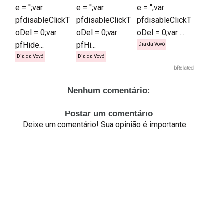
e = '';var
e = '';var
e = '';var
pfdisableClickT
pfdisableClickT
pfdisableClickT
oDel = 0;var
oDel = 0;var
oDel = 0;var ...
pfHide...
pfHi...
Dia da Vovó
Dia da Vovó
Dia da Vovó
bRelated
Nenhum comentário:
Postar um comentário
Deixe um comentário! Sua opinião é importante.