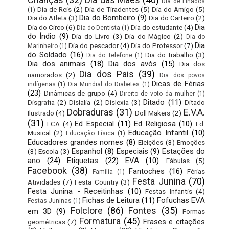
Dia de Finados
Dia de Reis
(2)
Dia de Tiradentes
(5)
Dia do Amigo
(5)
(1)
Dia do Bombeiro
(9)
Dia do Atleta
(3)
Dia do Carteiro
(2)
Dia
Dia do Circo
(6)
Dia do estudante
(4)
Dia do Dentista
(1)
do Índio
(9)
Dia do Livro
(3)
Dia do Mágico
(2)
Dia do
Dia
Dia do pescador
(4)
Dia do Professor
(7)
Marinheiro
(1)
do Soldado
(16)
Dia do trabalho
(3)
Dia do Telefone
(1)
Dia dos animais
(18)
Dia dos avós
(15)
Dia dos
Dia dos Pais
(39)
namorados
(2)
Dia dos povos
Dicas de Férias
indígenas
(1)
Dia Mundial do Diabetes
(1)
(23)
Dinâmicas de grupo
(4)
Direito de voto da mulher
(1)
Ditado
(11)
Disgrafia
(2)
Dislalia
(2)
Dislexia
(3)
Ditado
Dobraduras
(31)
E.V.A.
Ilustrado
(4)
Doll Makers
(2)
(31)
Ed Especial
(11)
Ed Religiosa
(10)
ECA
(4)
Ed.
Educação Infantil
(10)
Musical
(2)
Educação Física
(1)
Educadores grandes nomes
(8)
Eleições
(3)
Emoções
Espanhol
(8)
Especiais
(9)
Estações do
(3)
Escola
(3)
ano
(24)
Etiquetas
(22)
EVA
(10)
Fábulas
(5)
Facebook
(38)
Fantoches
(16)
Férias
Família
(1)
Festa Junina
(70)
Atividades
(7)
Festa Country
(3)
Festa Junina - Receitinhas
(10)
Festas Infantis
(4)
Fichas de Leitura
(11)
Fofuchas EVA
Festas Juninas
(1)
Folclore
(86)
Fontes
(35)
em 3D
(9)
Formas
Formatura
(45)
Frases e citações
geométricas
(7)