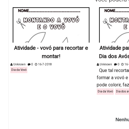
Atividade - vovó para recortar e
Atividade pa
montar!
Dia dos Avós
Unknown
0
16-7-2018
Unknown
0
16-
Que tal recorta
Dia da Vovó
formar a vovó e
pode colorir, faze
Dia da Vovó
Dia dos a
Nenhu