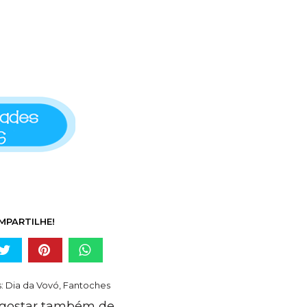
MPARTILHE!
s:
Dia da Vovó
,
Fantoches
gostar também de...