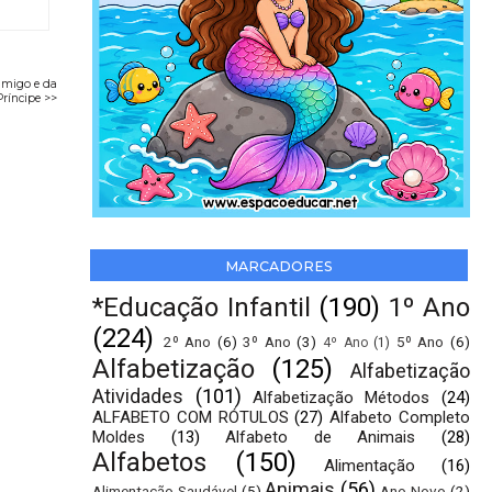
amigo e da
ríncipe >>
MARCADORES
*Educação Infantil
(190)
1º Ano
(224)
2º Ano
(6)
3º Ano
(3)
5º Ano
(6)
4º Ano
(1)
Alfabetização
(125)
Alfabetização
Atividades
(101)
Alfabetização Métodos
(24)
ALFABETO COM RÓTULOS
(27)
Alfabeto Completo
Moldes
(13)
Alfabeto de Animais
(28)
Alfabetos
(150)
Alimentação
(16)
Animais
(56)
Alimentação Saudável
(5)
Ano Novo
(2)