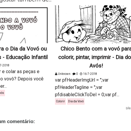
ra o Dia da Vovó ou
Chico Bento com a vovó par
 - Educação Infantil
colorir, pintar, imprimir - Dia d
Avós!
7-2018
r e colar as peças e
Unknown
0
16-7-2018
 o vovô? Depois você
var pfHeaderImgUrl = '';var
r...
pfHeaderTagline = '';var
vós
pfdisableClickToDel = 0;var pf...
Colorir
Dia da Vovó
bRe
m comentário: